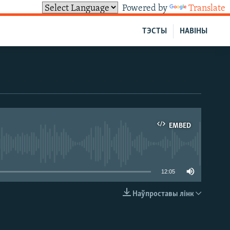
Powered by
Translate
ТЭСТЫ
НАВІНЫ
EMBED
able
12:05
Наўпроставы лінк
EMBED