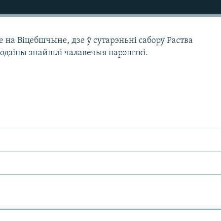
на Віцебшчыне, дзе ў сутарэньні сабору Раства
дзіцы знайшлі чалавечыя парэшткі.