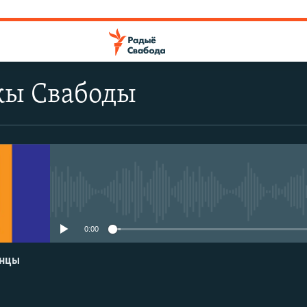
ы Свабоды
No media source currently avail
0:00
енцы