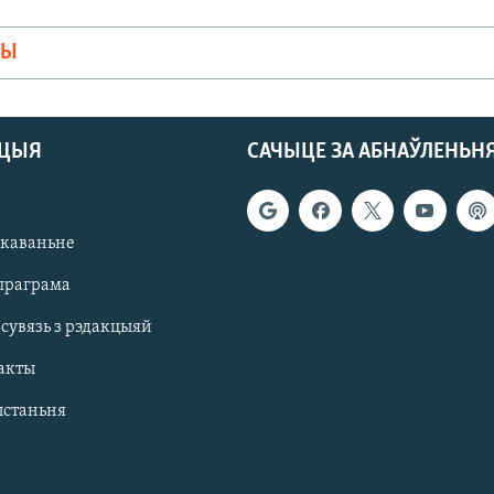
МЫ
АЦЫЯ
САЧЫЦЕ ЗА АБНАЎЛЕНЬН
якаваньне
праграма
 сувязь з рэдакцыяй
акты
ыстаньня