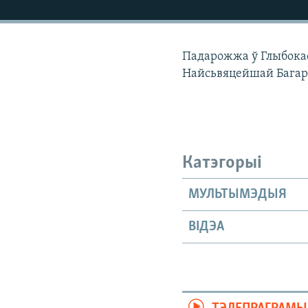
КАЛЯНДАР
НА ХВАЛЯХ СВАБОДЫ
Падарожжа ў Глыбокае 
Найсьвяцейшай Багаро
Катэгорыі
МУЛЬТЫМЭДЫЯ
ВІДЭА