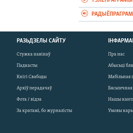
ТЭЛЕПРАГРАМЫ
РАДЫЁПРАГРА
РАЗЬДЗЕЛЫ САЙТУ
ІНФАРМ
Стужка навінаў
Пра нас
Падкасты
Абысьці бл
Кнігі Свабоды
Мабільная 
Архіў перадачаў
Бясьпечная
Фота / відэа
Нашы кант
САЧЫЦЕ ЗА АБНАЎЛЕНЬНЯМІ
За кратамі, бо журналісты
Умовы кар