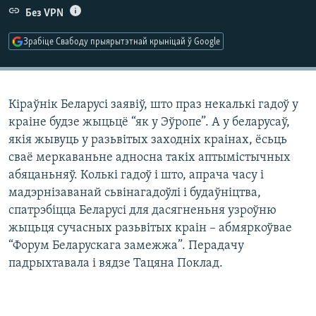
КУЛЬТУРА
МОВА
Без VPN
КАЛЯНДАР
НА ХВАЛЯХ СВАБОДЫ
Зрабіце Свабоду прыярытэтнай крыніцай ў Google
Кіраўнік Беларусі заявіў, што праз некалькі гадоў у
краіне будзе жыцьцё “як у Эўропе”. А у беларусаў,
якія жывуць у разьвітых заходніх краінах, ёсьць
сваё меркаваньне адносна такіх аптымістычных
абяцаньняў. Колькі гадоў і што, апрача часу і
мадэрнізаванай сьвінагадоўлі і будаўніцтва,
спатрэбіцца Беларусі для дасягненьня узроўню
жыцьця сучасных разьвітых краін – абмяркоўвае
“Форум Беларускага замежжа”. Перадачу
падрыхтавала і вядзе Тацяна Поклад.