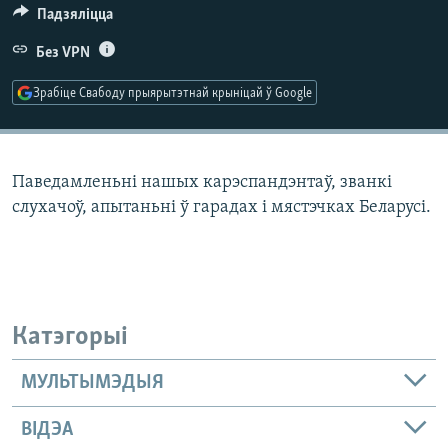
КУЛЬТУРА
МОВА
Падзяліцца
КАЛЯНДАР
НА ХВАЛЯХ СВАБОДЫ
Без VPN
Зрабіце Свабоду прыярытэтнай крыніцай ў Google
Паведамленьні нашых карэспандэнтаў, званкі
слухачоў, апытаньні ў гарадах і мястэчках Беларусі.
Катэгорыі
МУЛЬТЫМЭДЫЯ
ВІДЭА