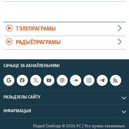
ТЭЛЕПРАГРАМЫ
РАДЫЁПРАГРАМЫ
САЧЫЦЕ ЗА АБНАЎЛЕНЬНЯМІ
РАЗЬДЗЕЛЫ САЙТУ
ІНФАРМАЦЫЯ
Радыё Свабода © 2026 РС | Усе правы захаваныя.