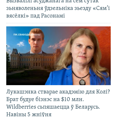
Вызвалілі асуджанага на сем сутак
зьняволеньня ўдзельніка зьезду «Сям’і
вясёлкі» пад Расонамі
Лукашэнка стварае акадэмію для Колі?
Брат будуе бізнэс на $10 млн.
Wildberries сьпяшаецца ў Беларусь.
Навіны 5 жніўня