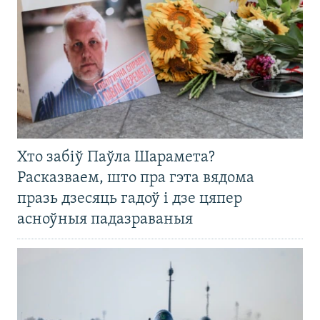
Хто забіў Паўла Шарамета?
Расказваем, што пра гэта вядома
празь дзесяць гадоў і дзе цяпер
асноўныя падазраваныя