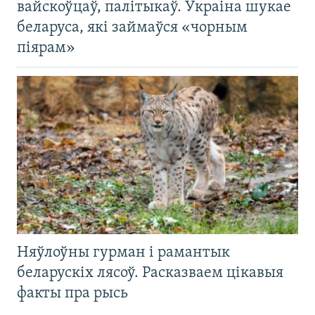
вайскоўцаў, палітыкаў. Украіна шукае
беларуса, які займаўся «чорным
піярам»
Няўлоўны гурман і рамантык
беларускіх лясоў. Расказваем цікавыя
факты пра рысь