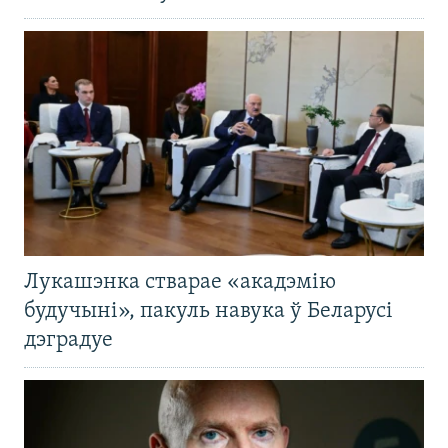
Лукашэнка стварае «акадэмію
будучыні», пакуль навука ў Беларусі
дэградуе