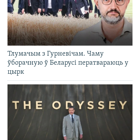
Тлумачым з Гурневічам. Чаму
ўборачную ў Беларусі ператвараюць у
цырк