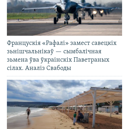
Францускія «Рафалі» замест савецкіх
зьнішчальнікаў — сымбалічная
зьмена ўва ўкраінскіх Паветраных
сілах. Аналіз Свабоды