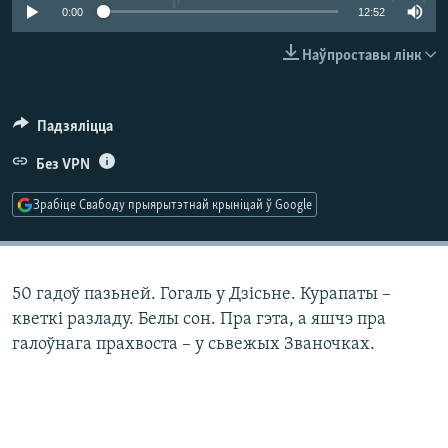
КУЛЬТУРА
МОВА
0:00
12:52
КАЛЯНДАР
НА ХВАЛЯХ СВАБОДЫ
Наўпроставы лінк
Падзяліцца
Без VPN
Зрабіце Свабоду прыярытэтнай крыніцай ў Google
50 гадоў пазьней. Гогаль у Дзісьне. Курапаты –
кветкі разладу. Белы сон. Пра гэта, а яшчэ пра
галоўнага прахвоста – у сьвежых Званочках.