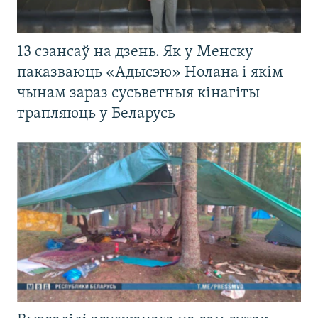
13 сэансаў на дзень. Як у Менску
паказваюць «Адысэю» Нолана і якім
чынам зараз сусьветныя кінагіты
трапляюць у Беларусь