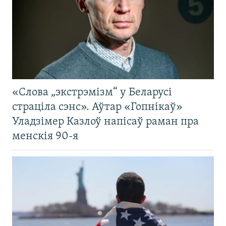
«Слова „экстрэмізм“ у Беларусі
страціла сэнс». Аўтар «Гопнікаў»
Уладзімер Казлоў напісаў раман пра
менскія 90-я