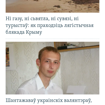
Ні газу, ні сьвятла, ні сувязі, ні
турыстаў: як праходзіць лягістычная
блякада Крыму
Шантажаваў украінскіх валянтэраў,