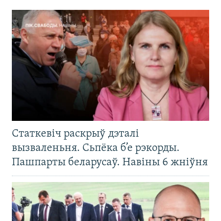
Статкевіч раскрыў дэталі
вызваленьня. Сьпёка б’е рэкорды.
Пашпарты беларусаў. Навіны 6 жніўня