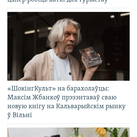
«ШокінгКульт» на барахолаўцы:
Максім Жбанкоў прэзэнтаваў сваю
новую кнігу на Кальварыйскім рынку
ў Вільні