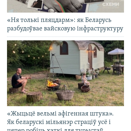
«Ня толькі пляцдарм»: як Беларусь
разбудоўвае вайсковую інфраструктуру
«Жыцьцё вельмі афігенная штука».
Як беларускі мільянэр страціў усё і
цяпер робіць хаткі для турыстаў