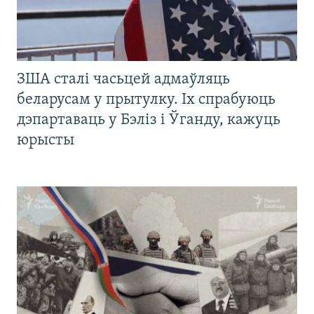
ЗША сталі часьцей адмаўляць
беларусам у прытулку. Іх спрабуюць
дэпартаваць у Бэліз і Ўганду, кажуць
юрысты