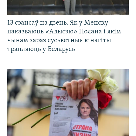
13 сэансаў на дзень. Як у Менску
паказваюць «Адысэю» Нолана і якім
чынам зараз сусьветныя кінагіты
трапляюць у Беларусь