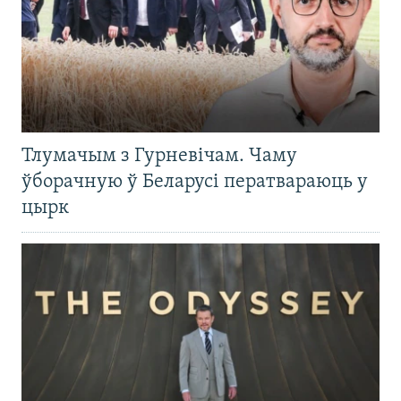
Тлумачым з Гурневічам. Чаму
ўборачную ў Беларусі ператвараюць у
цырк