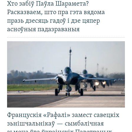
Хто забіў Паўла Шарамета?
Расказваем, што пра гэта вядома
празь дзесяць гадоў і дзе цяпер
асноўныя падазраваныя
Францускія «Рафалі» замест савецкіх
зьнішчальнікаў — сымбалічная