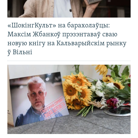
«ШокінгКульт» на барахолаўцы:
Максім Жбанкоў прэзэнтаваў сваю
новую кнігу на Кальварыйскім рынку
ў Вільні