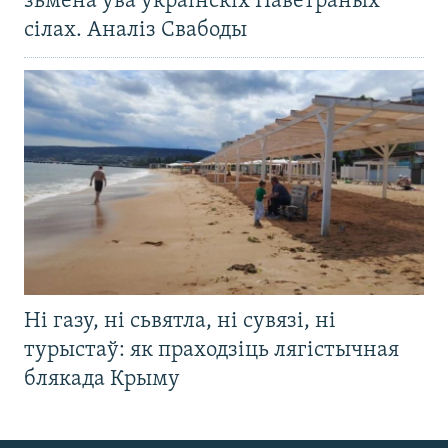
зьмена ўва ўкраінскіх Паветраных
сілах. Аналіз Свабоды
Ні газу, ні сьвятла, ні сувязі, ні
турыстаў: як праходзіць лягістычная
блякада Крыму