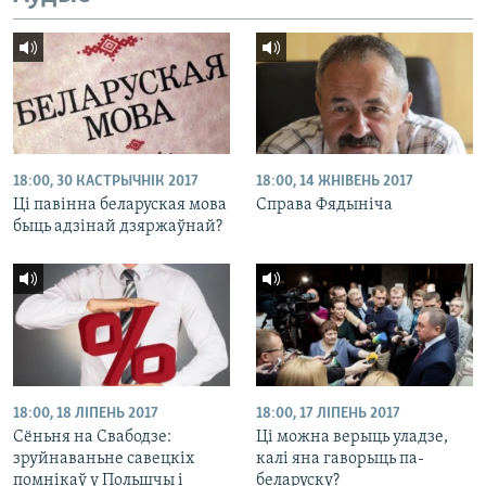
18:00, 30 КАСТРЫЧНІК 2017
18:00, 14 ЖНІВЕНЬ 2017
Ці павінна беларуская мова
Справа Фядыніча
быць адзінай дзяржаўнай?
18:00, 18 ЛІПЕНЬ 2017
18:00, 17 ЛІПЕНЬ 2017
Сёньня на Свабодзе:
Ці можна верыць уладзе,
зруйнаваньне савецкіх
калі яна гаворыць па-
помнікаў у Польшчы і
беларуску?