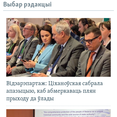
Выбар рэдакцыі
Відэарэпартаж: Ціханоўская сабрала
апазыцыю, каб абмеркаваць плян
прыходу да ўлады