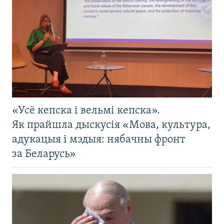
«Усё кепска і вельмі кепска».
Як прайшла дыскусія «Мова, культура,
адукацыя і мэдыя: нябачны фронт
за Беларусь»