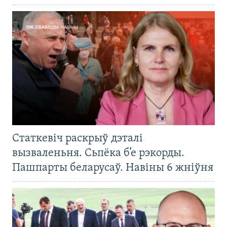
Статкевіч раскрыў дэталі
вызваленьня. Сьпёка б’е рэкорды.
Пашпарты беларусаў. Навіны 6 жніўня