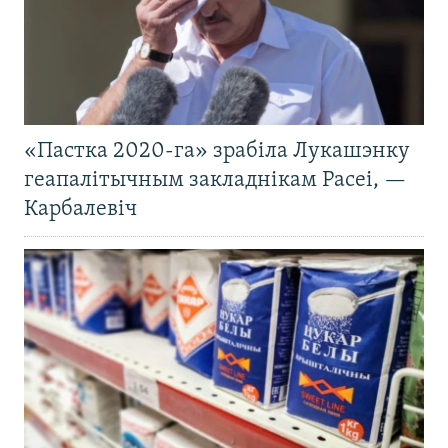
«Пастка 2020-га» зрабіла Лукашэнку
геапалітычным закладнікам Расеі, —
Карбалевіч