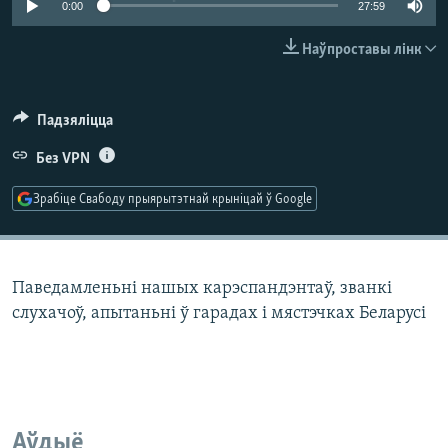
0:00
27:59
КУЛЬТУРА
МОВА
КАЛЯНДАР
НА ХВАЛЯХ СВАБОДЫ
Наўпроставы лінк
Падзяліцца
Без VPN
Зрабіце Свабоду прыярытэтнай крыніцай ў Google
Паведамленьні нашых карэспандэнтаў, званкі
слухачоў, апытаньні ў гарадах і мястэчках Беларусі
Аўдыё