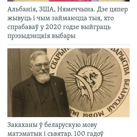
Альбанія, ЗША, Нямеччына. Дзе цяпер
жывуць і чым займаюцца тыя, хто
спрабаваў у 2020 годзе выйграць
прэзыдэнцкія выбары
Закаханы ў беларускую мову
матэматык і сьвятар. 100 гадоў