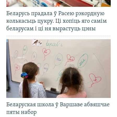
Беларусь прадала ў Расею рэкордную
колькасьць цукру. Ці хопіць яго самім
беларусам і ці ня вырастуць цэны
Беларуская школа ў Варшаве абвяшчае
пяты набор