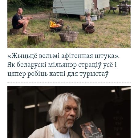
«Жыцьцё вельмі афігенная штука».
Як беларускі мільянэр страціў усё і
цяпер робіць хаткі для турыстаў