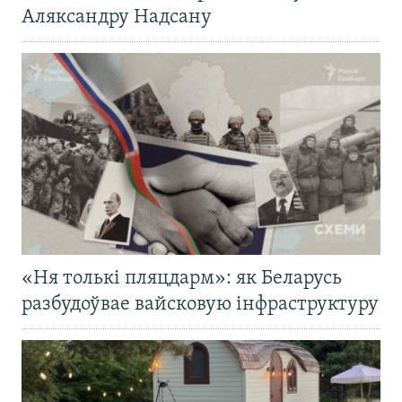
Аляксандру Надсану
«Ня толькі пляцдарм»: як Беларусь
разбудоўвае вайсковую інфраструктуру