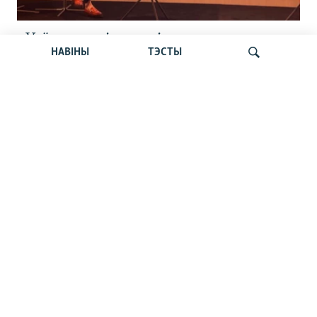
«Усё кепска і вельмі кепска».
НАВІНЫ
ТЭСТЫ
Як прайшла дыскусія «Мова, культура,
адукацыя і мэдыя: нябачны фронт
за Беларусь»
Шукаць
«Пастка 2020-га» зрабіла Лукашэнку