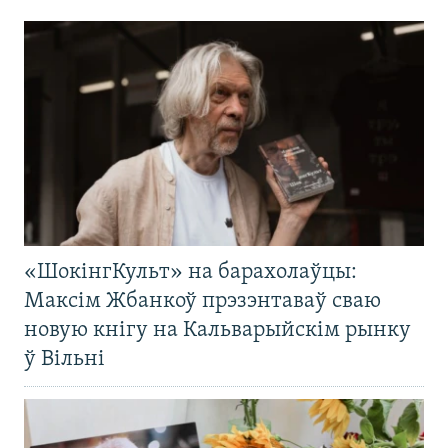
«ШокінгКульт» на барахолаўцы:
Максім Жбанкоў прэзэнтаваў сваю
новую кнігу на Кальварыйскім рынку
ў Вільні