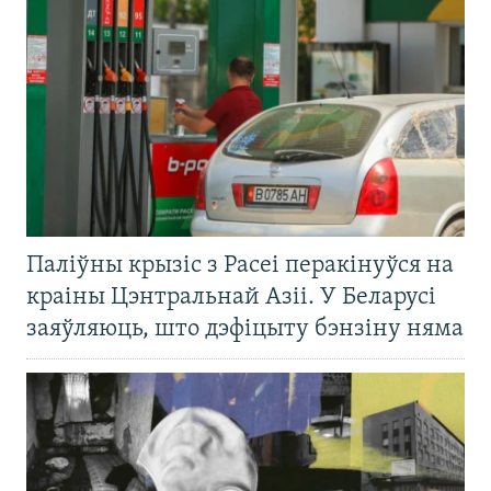
Паліўны крызіс з Расеі перакінуўся на
краіны Цэнтральнай Азіі. У Беларусі
заяўляюць, што дэфіцыту бэнзіну няма