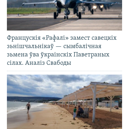
Францускія «Рафалі» замест савецкіх
зьнішчальнікаў — сымбалічная
зьмена ўва ўкраінскіх Паветраных
сілах. Аналіз Свабоды