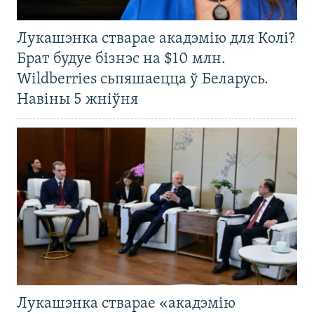
Лукашэнка стварае акадэмію для Колі?
Брат будуе бізнэс на $10 млн.
Wildberries сьпяшаецца ў Беларусь.
Навіны 5 жніўня
Лукашэнка стварае «акадэмію