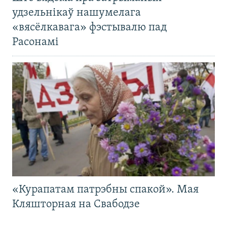
удзельнікаў нашумелага
«вясёлкавага» фэстывалю пад
Расонамі
«Курапатам патрэбны спакой». Мая
Кляшторная на Свабодзе