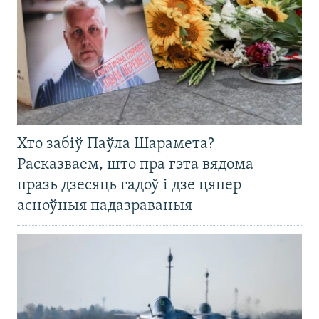
Хто забіў Паўла Шарамета?
Расказваем, што пра гэта вядома
празь дзесяць гадоў і дзе цяпер
асноўныя падазраваныя