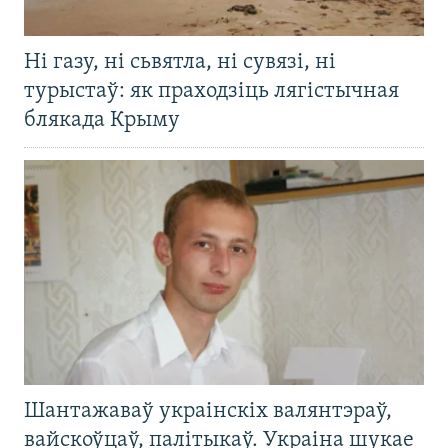
Ні газу, ні сьвятла, ні сувязі, ні
турыстаў: як праходзіць лягістычная
блякада Крыму
Шантажаваў украінскіх валянтэраў,
вайскоўцаў, палітыкаў. Украіна шукае