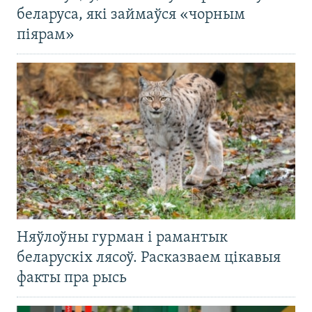
беларуса, які займаўся «чорным
піярам»
Няўлоўны гурман і рамантык
беларускіх лясоў. Расказваем цікавыя
факты пра рысь