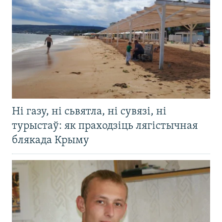
Ні газу, ні сьвятла, ні сувязі, ні
турыстаў: як праходзіць лягістычная
блякада Крыму