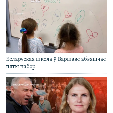
Беларуская школа ў Варшаве абвяшчае
пяты набор