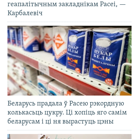
геапалітычным закладнікам Расеі, —
Карбалевіч
Беларусь прадала ў Расею рэкордную
колькасьць цукру. Ці хопіць яго самім
беларусам і ці ня вырастуць цэны