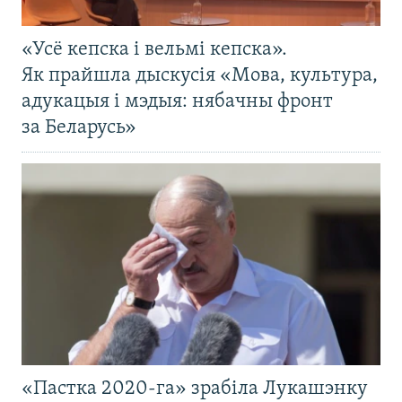
«Усё кепска і вельмі кепска».
Як прайшла дыскусія «Мова, культура,
адукацыя і мэдыя: нябачны фронт
за Беларусь»
«Пастка 2020-га» зрабіла Лукашэнку