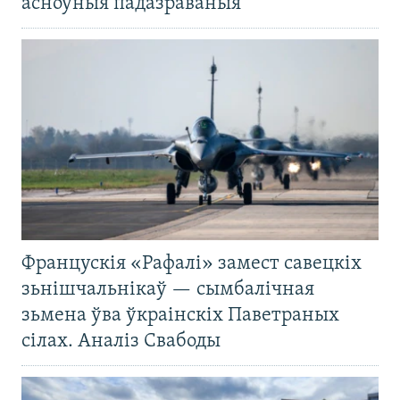
асноўныя падазраваныя
Францускія «Рафалі» замест савецкіх
зьнішчальнікаў — сымбалічная
зьмена ўва ўкраінскіх Паветраных
сілах. Аналіз Свабоды