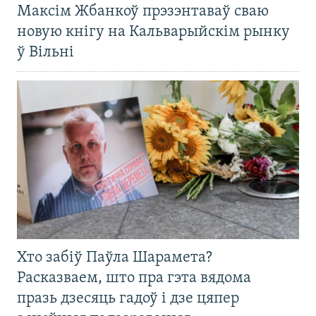
Максім Жбанкоў прэзэнтаваў сваю
новую кнігу на Кальварыйскім рынку
ў Вільні
Хто забіў Паўла Шарамета?
Расказваем, што пра гэта вядома
празь дзесяць гадоў і дзе цяпер