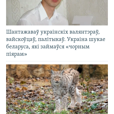
Шантажаваў украінскіх валянтэраў,
вайскоўцаў, палітыкаў. Украіна шукае
беларуса, які займаўся «чорным
піярам»