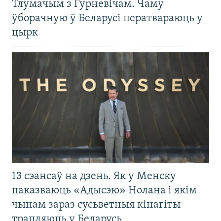
Тлумачым з Гурневічам. Чаму
ўборачную ў Беларусі ператвараюць у
цырк
13 сэансаў на дзень. Як у Менску
паказваюць «Адысэю» Нолана і якім
чынам зараз сусьветныя кінагіты
трапляюць у Беларусь