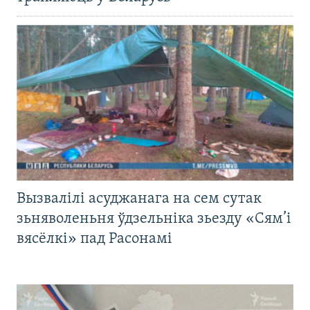
Вызвалілі асуджанага на сем сутак
зьняволеньня ўдзельніка зьезду «Сям’і
вясёлкі» пад Расонамі