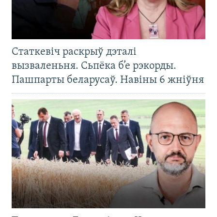
Статкевіч раскрыў дэталі
вызваленьня. Сьпёка б’е рэкорды.
Пашпарты беларусаў. Навіны 6 жніўня