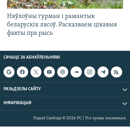
Няўлоўны гурман і рамантык
беларускіх лясоў. Расказваем цікавыя
факты пра рысь
САЧЫЦЕ ЗА АБНАЎЛЕНЬНЯМІ
РАЗЬДЗЕЛЫ САЙТУ
ІНФАРМАЦЫЯ
Радыё Свабода © 2026 РС | Усе правы захаваныя.