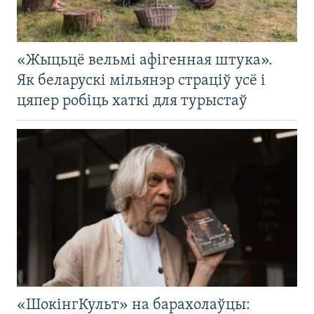
«Жыцьцё вельмі афігенная штука».
Як беларускі мільянэр страціў усё і
цяпер робіць хаткі для турыстаў
«ШокінгКульт» на барахолаўцы: