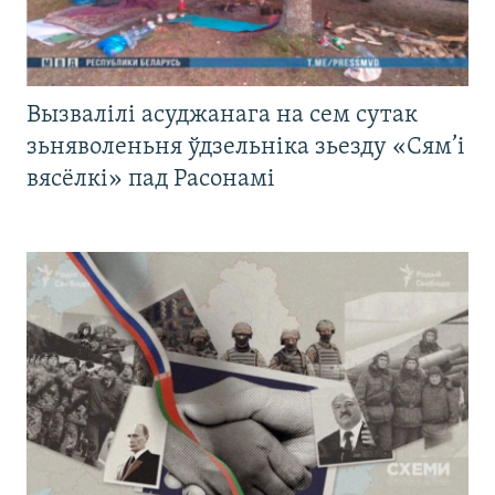
Вызвалілі асуджанага на сем сутак
зьняволеньня ўдзельніка зьезду «Сям’і
вясёлкі» пад Расонамі