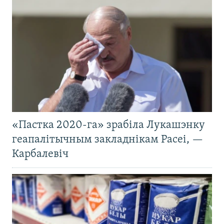
«Пастка 2020-га» зрабіла Лукашэнку
геапалітычным закладнікам Расеі, —
Карбалевіч