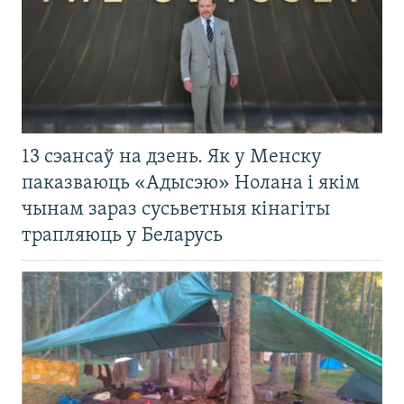
13 сэансаў на дзень. Як у Менску
паказваюць «Адысэю» Нолана і якім
чынам зараз сусьветныя кінагіты
трапляюць у Беларусь