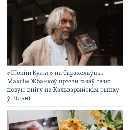
«ШокінгКульт» на барахолаўцы:
Максім Жбанкоў прэзэнтаваў сваю
новую кнігу на Кальварыйскім рынку
ў Вільні