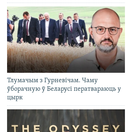
Тлумачым з Гурневічам. Чаму
ўборачную ў Беларусі ператвараюць у
цырк