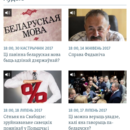
18:00, 30 КАСТРЫЧНІК 2017
18:00, 14 ЖНІВЕНЬ 2017
Ці павінна беларуская мова
Справа Фядыніча
быць адзінай дзяржаўнай?
18:00, 18 ЛІПЕНЬ 2017
18:00, 17 ЛІПЕНЬ 2017
Сёньня на Свабодзе:
Ці можна верыць уладзе,
зруйнаваньне савецкіх
калі яна гаворыць па-
помнікаў у Польшчы і
беларуску?