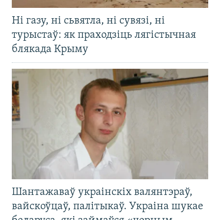
Ні газу, ні сьвятла, ні сувязі, ні
турыстаў: як праходзіць лягістычная
блякада Крыму
Шантажаваў украінскіх валянтэраў,
вайскоўцаў, палітыкаў. Украіна шукае