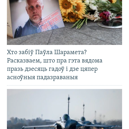
Хто забіў Паўла Шарамета?
Расказваем, што пра гэта вядома
празь дзесяць гадоў і дзе цяпер
асноўныя падазраваныя