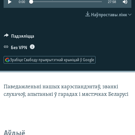
0:00
27:58
КУЛЬТУРА
МОВА
КАЛЯНДАР
НА ХВАЛЯХ СВАБОДЫ
Наўпроставы лінк
Падзяліцца
Без VPN
Зрабіце Свабоду прыярытэтнай крыніцай ў Google
Паведамленьні нашых карэспандэнтаў, званкі
слухачоў, апытаньні ў гарадах і мястэчках Беларусі
Аўдыё