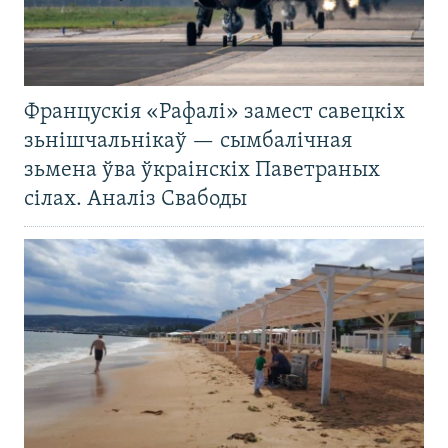
Францускія «Рафалі» замест савецкіх
зьнішчальнікаў — сымбалічная
зьмена ўва ўкраінскіх Паветраных
сілах. Аналіз Свабоды