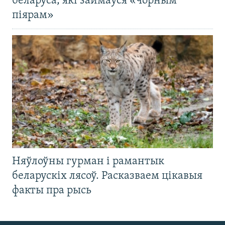
беларуса, які займаўся «чорным
піярам»
Няўлоўны гурман і рамантык
беларускіх лясоў. Расказваем цікавыя
факты пра рысь