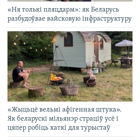
«Ня толькі пляцдарм»: як Беларусь
разбудоўвае вайсковую інфраструктуру
«Жыцьцё вельмі афігенная штука».
Як беларускі мільянэр страціў усё і
цяпер робіць хаткі для турыстаў