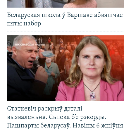
Беларуская школа ў Варшаве абвяшчае
пяты набор
Статкевіч раскрыў дэталі
вызваленьня. Сьпёка б’е рэкорды.
Пашпарты беларусаў. Навіны 6 жніўня