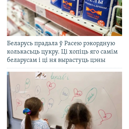
Беларусь прадала ў Расею рэкордную
колькасьць цукру. Ці хопіць яго самім
беларусам і ці ня вырастуць цэны