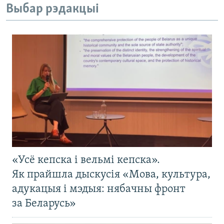
Выбар рэдакцыі
«Усё кепска і вельмі кепска».
Як прайшла дыскусія «Мова, культура,
адукацыя і мэдыя: нябачны фронт
за Беларусь»