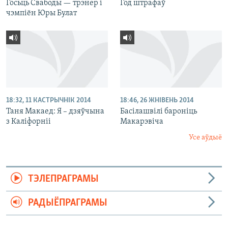
Госьць Свабоды — трэнер і
Год штрафаў
чэмпіён Юры Булат
18:32, 11 КАСТРЫЧНІК 2014
18:46, 26 ЖНІВЕНЬ 2014
Таня Макаед: Я – дзяўчына
Басілашвілі бароніць
з Каліфорніі
Макарэвіча
Усе аўдыё
ТЭЛЕПРАГРАМЫ
РАДЫЁПРАГРАМЫ