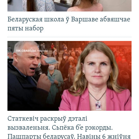
Беларуская школа ў Варшаве абвяшчае
пяты набор
Статкевіч раскрыў дэталі
вызваленьня. Сьпёка б’е рэкорды.
Пашпарты беларусаў. Навіны 6 жніўня