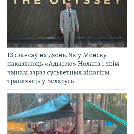
13 сэансаў на дзень. Як у Менску
паказваюць «Адысэю» Нолана і якім
чынам зараз сусьветныя кінагіты
трапляюць у Беларусь