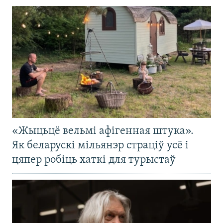
«Жыцьцё вельмі афігенная штука».
Як беларускі мільянэр страціў усё і
цяпер робіць хаткі для турыстаў