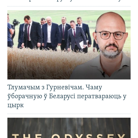
Тлумачым з Гурневічам. Чаму
ўборачную ў Беларусі ператвараюць у
цырк