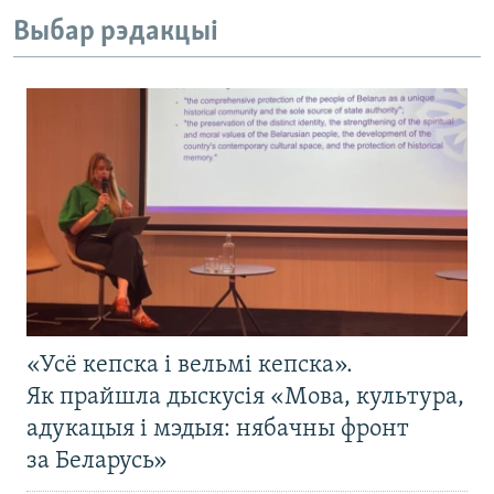
Выбар рэдакцыі
«Усё кепска і вельмі кепска».
Як прайшла дыскусія «Мова, культура,
адукацыя і мэдыя: нябачны фронт
за Беларусь»