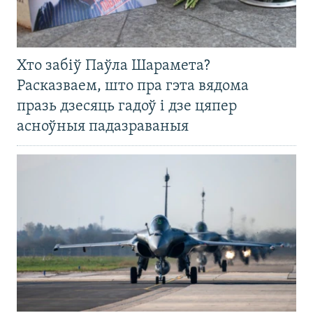
Хто забіў Паўла Шарамета?
Расказваем, што пра гэта вядома
празь дзесяць гадоў і дзе цяпер
асноўныя падазраваныя