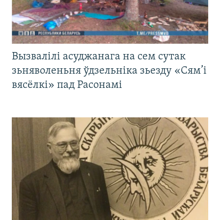
Вызвалілі асуджанага на сем сутак
зьняволеньня ўдзельніка зьезду «Сям’і
вясёлкі» пад Расонамі