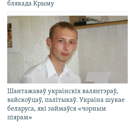
блякада Крыму
Шантажаваў украінскіх валянтэраў,
вайскоўцаў, палітыкаў. Украіна шукае
беларуса, які займаўся «чорным
піярам»