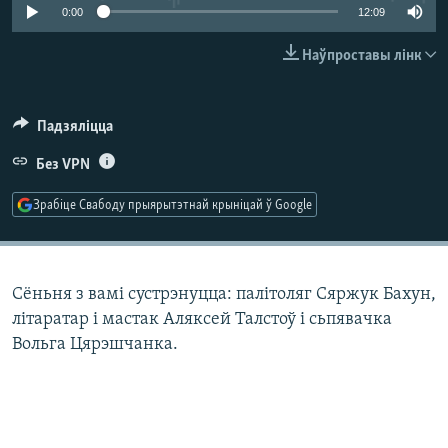
КУЛЬТУРА
МОВА
0:00
12:09
КАЛЯНДАР
НА ХВАЛЯХ СВАБОДЫ
Наўпроставы лінк
Падзяліцца
Без VPN
Зрабіце Свабоду прыярытэтнай крыніцай ў Google
Сёньня з вамі сустрэнуцца: палітоляг Сяржук Бахун,
літаратар і мастак Аляксей Талстоў і сьпявачка
Вольга Цярэшчанка.