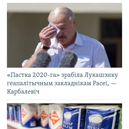
«Пастка 2020-га» зрабіла Лукашэнку
геапалітычным закладнікам Расеі, —
Карбалевіч