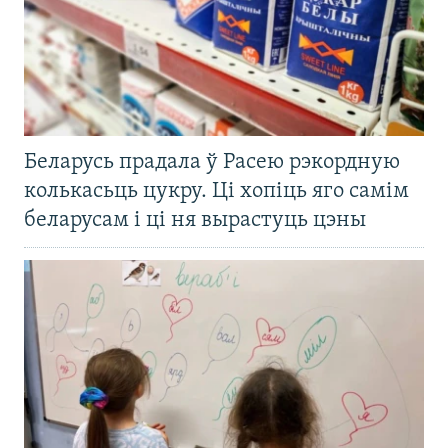
Беларусь прадала ў Расею рэкордную
колькасьць цукру. Ці хопіць яго самім
беларусам і ці ня вырастуць цэны