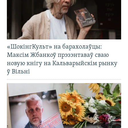
«ШокінгКульт» на барахолаўцы:
Максім Жбанкоў прэзэнтаваў сваю
новую кнігу на Кальварыйскім рынку
ў Вільні