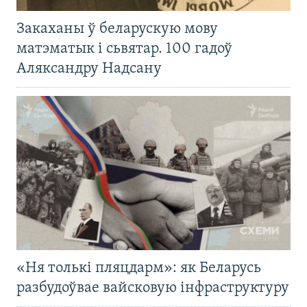
Закаханы ў беларускую мову
матэматык і сьвятар. 100 гадоў
Аляксандру Надсану
«Ня толькі пляцдарм»: як Беларусь
разбудоўвае вайсковую інфраструктуру