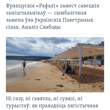
Францускія «Рафалі» замест савецкіх
зьнішчальнікаў — сымбалічная
зьмена ўва ўкраінскіх Паветраных
сілах. Аналіз Свабоды
Ні газу, ні сьвятла, ні сувязі, ні
турыстаў: як праходзіць лягістычная