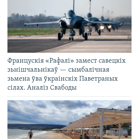
Францускія «Рафалі» замест савецкіх
зьнішчальнікаў — сымбалічная
зьмена ўва ўкраінскіх Паветраных
сілах. Аналіз Свабоды