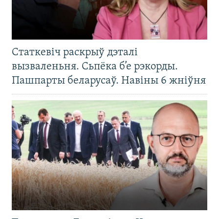
Статкевіч раскрыў дэталі
вызваленьня. Сьпёка б’е рэкорды.
Пашпарты беларусаў. Навіны 6 жніўня