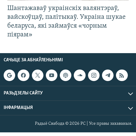
Шантажаваў украінскіх валянтэраў,
вайскоўцаў, палітыкаў. Украіна шукае
беларуса, які займаўся «чорным
піярам»
САЧЫЦЕ ЗА АБНАЎЛЕНЬНЯМІ
РАЗЬДЗЕЛЫ САЙТУ
ІНФАРМАЦЫЯ
Радыё Свабода © 2026 РС | Усе правы захаваныя.