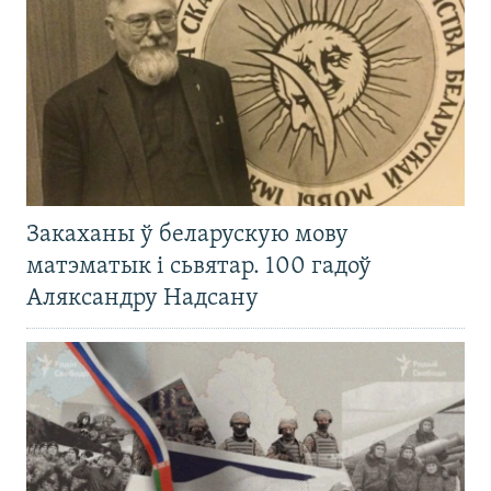
Закаханы ў беларускую мову
матэматык і сьвятар. 100 гадоў
Аляксандру Надсану