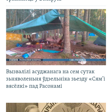
Вызвалілі асуджанага на сем сутак
зьняволеньня ўдзельніка зьезду «Сям’і
вясёлкі» пад Расонамі