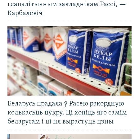
геапалітычным закладнікам Расеі, —
Карбалевіч
Беларусь прадала ў Расею рэкордную
колькасьць цукру. Ці хопіць яго самім
беларусам і ці ня вырастуць цэны