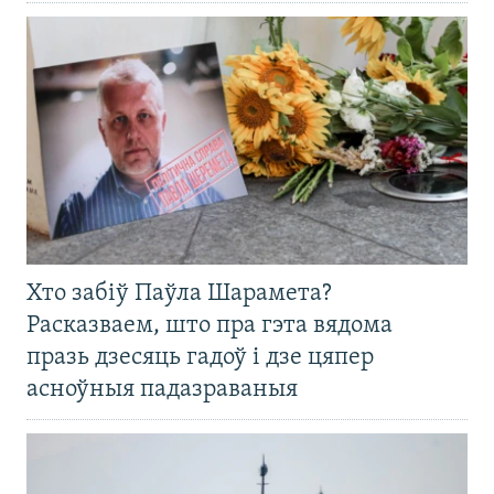
Хто забіў Паўла Шарамета?
Расказваем, што пра гэта вядома
празь дзесяць гадоў і дзе цяпер
асноўныя падазраваныя