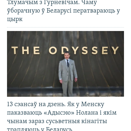
Тлумачым з Гурневічам. Чаму
ўборачную ў Беларусі ператвараюць у
цырк
13 сэансаў на дзень. Як у Менску
паказваюць «Адысэю» Нолана і якім
чынам зараз сусьветныя кінагіты
трапляюць у Беларусь