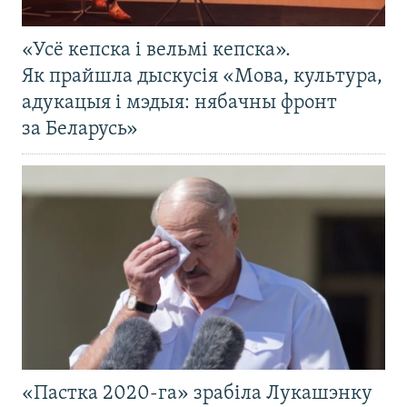
«Усё кепска і вельмі кепска».
Як прайшла дыскусія «Мова, культура,
адукацыя і мэдыя: нябачны фронт
за Беларусь»
«Пастка 2020-га» зрабіла Лукашэнку