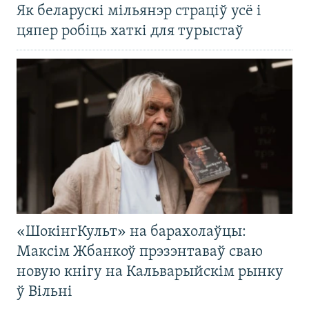
Як беларускі мільянэр страціў усё і
цяпер робіць хаткі для турыстаў
«ШокінгКульт» на барахолаўцы:
Максім Жбанкоў прэзэнтаваў сваю
новую кнігу на Кальварыйскім рынку
ў Вільні