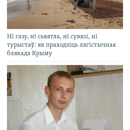
Ні газу, ні сьвятла, ні сувязі, ні
турыстаў: як праходзіць лягістычная
блякада Крыму