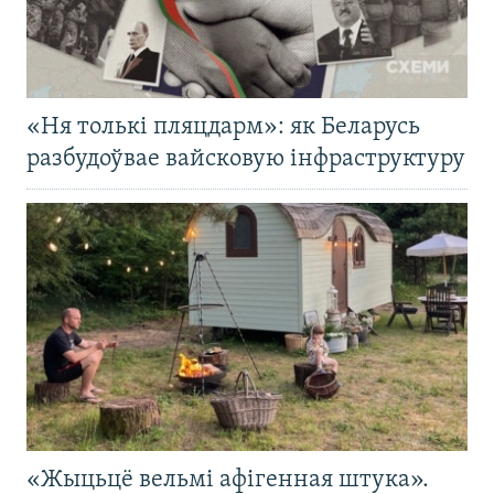
«Ня толькі пляцдарм»: як Беларусь
разбудоўвае вайсковую інфраструктуру
«Жыцьцё вельмі афігенная штука».