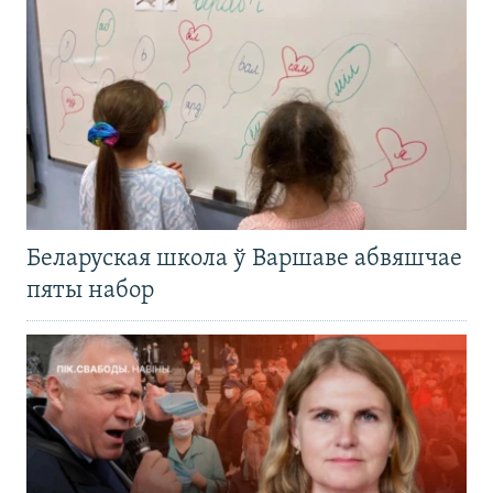
Беларуская школа ў Варшаве абвяшчае
пяты набор