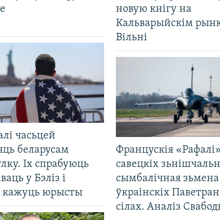
е
новую кнігу на
Кальварыйскім рынк
Вільні
алі часьцей
яць беларусам
Францускія «Рафалі»
лку. Іх спрабуюць
савецкіх зьнішчаль
ваць у Бэліз і
сымбалічная зьмена
, кажуць юрысты
ўкраінскіх Паветра
сілах. Аналіз Свабо