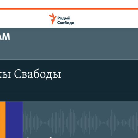
АМ
ПАДПІШЫЦЕСЯ
ы Свабоды
SoundCloud
CastBox
Падпішыся
No media source currently avail