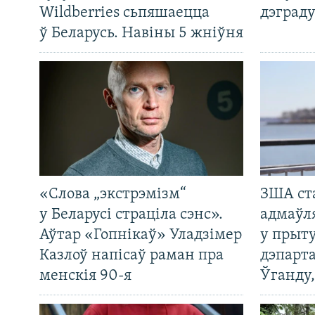
Wildberries сьпяшаецца
дэграду
ў Беларусь. Навіны 5 жніўня
«Слова „экстрэмізм“
ЗША ст
у Беларусі страціла сэнс».
адмаўл
Аўтар «Гопнікаў» Уладзімер
у прыту
Казлоў напісаў раман пра
дэпарта
менскія 90-я
Ўганду