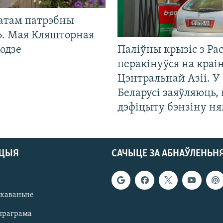
атам патрэбны
». Мая Кляшторная
одзе
Паліўны крызіс з Рас
перакінуўся на краі
Цэнтральнай Азіі. У
Беларусі заяўляюць,
дэфіцыту бэнзіну н
АЦЫЯ
САЧЫЦЕ ЗА АБНАЎЛЕНЬН
якаваньне
праграма