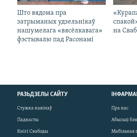
Што вядома пра
«Курап
затрыманых удзельнікаў
спакой
нашумелага «вясёлкавага»
на Сваб
фэстывалю пад Расонамі
РАЗЬДЗЕЛЫ САЙТУ
ІНФАРМ
Стужка навінаў
Пра нас
Падкасты
Абысьці бл
Кнігі Свабоды
Мабільная 