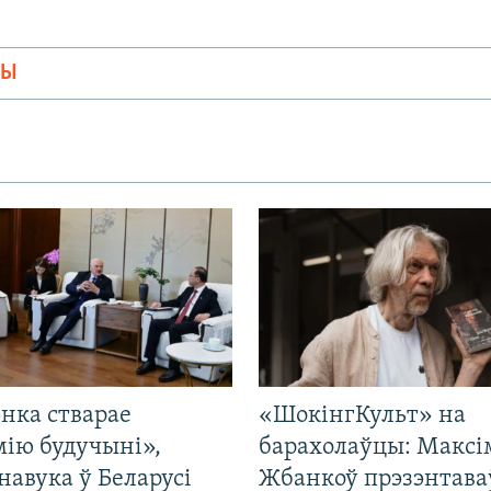
МЫ
нка стварае
«ШокінгКульт» на
мію будучыні»,
барахолаўцы: Максі
навука ў Беларусі
Жбанкоў прэзэнтава