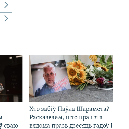
Хто забіў Паўла Шарамета?
м
Расказваем, што пра гэта
ў сваю
вядома празь дзесяць гадоў і