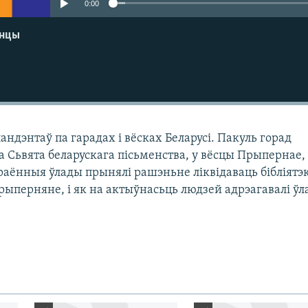
0:00
енцы
ндэнтаў па гарадах і вёсках Беларусі. Пакуль горад
а Сьвята беларускага пісьменства, у вёсцы Прыпернае,
раённыя ўлады прынялі рашэньне ліквідаваць бібліятэк
 прыперняне, і як на актыўнасьць людзей адрэагавалі ўл