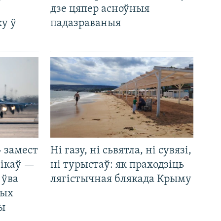
дзе цяпер асноўныя
у ў
падазраваныя
 замест
Ні газу, ні сьвятла, ні сувязі,
нікаў —
ні турыстаў: як праходзіць
 ўва
лягістычная блякада Крыму
ных
ды