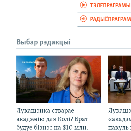
ТЭЛЕПРАГРАМЫ
РАДЫЁПРАГРА
Выбар рэдакцыі
Лукашэнка стварае
Лукашэ
акадэмію для Колі? Брат
«акадэ
будуе бізнэс на $10 млн.
пакуль 