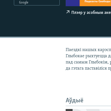
Google
КАЛЯНДАР
НА ХВАЛЯХ СВАБОДЫ
Плэер у асобным ак
Паездкі нашых карэспа
Глыбокае рыхтуецца д
пад самым Глыбокім, 
да гэтага паставіліся
Аўдыё