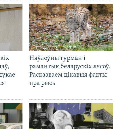
кіх
Няўлоўны гурман і
цаў,
рамантык беларускіх лясоў.
шукае
Расказваем цікавыя факты
ся
пра рысь