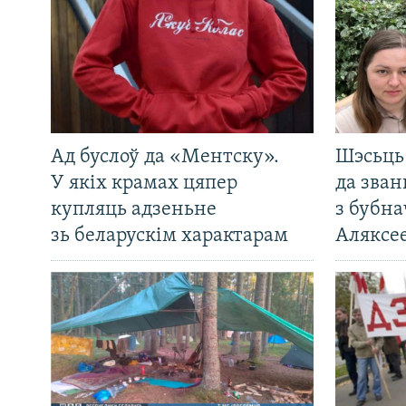
Ад буслоў да «Ментску».
Шэсьць 
У якіх крамах цяпер
да зван
купляць адзеньне
з бубна
зь беларускім характарам
Аляксе