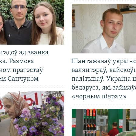
гадоў ад званка
ка. Размова
Шантажаваў украінс
чом пратэстаў
валянтэраў, вайскоў
ем Санчуком
палітыкаў. Украіна 
беларуса, які займаў
«чорным піярам»