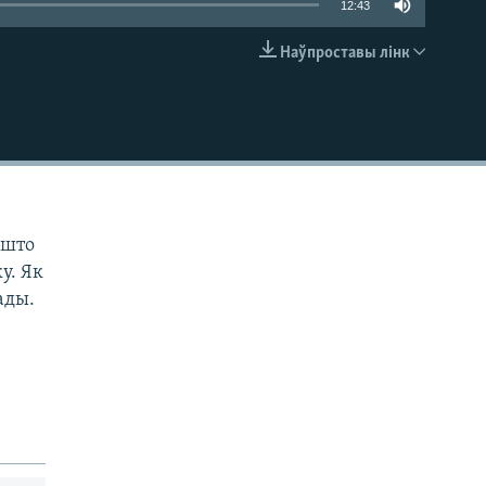
12:43
Наўпроставы лінк
EMBED
 што
у. Як
ады.