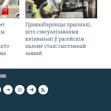
еі
Праваабаронцы прызналі,
ны
што сэксуалізаваныя
катаваньні ў расейскім
 што
палоне сталі сыстэмнай
яма
зьявай
ЯМІ