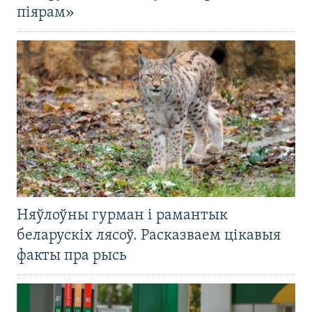
піярам»
Няўлоўны гурман і рамантык
беларускіх лясоў. Расказваем цікавыя
факты пра рысь