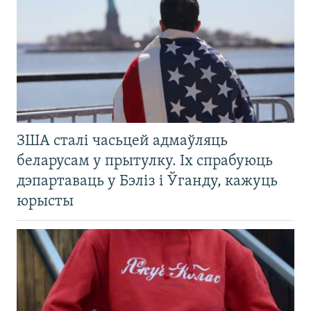
ЗША сталі часьцей адмаўляць
беларусам у прытулку. Іх спрабуюць
дэпартаваць у Бэліз і Ўганду, кажуць
юрысты