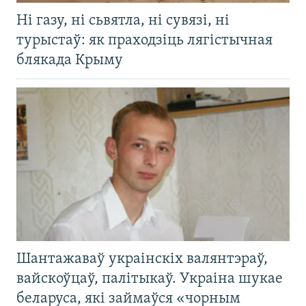
Ні газу, ні сьвятла, ні сувязі, ні
турыстаў: як праходзіць лягістычная
блякада Крыму
Шантажаваў украінскіх валянтэраў,
вайскоўцаў, палітыкаў. Украіна шукае
беларуса, які займаўся «чорным