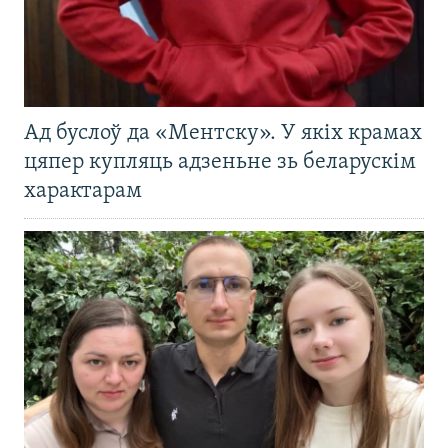
Ад буслоў да «Ментску». У якіх крамах
цяпер купляць адзеньне зь беларускім
характарам