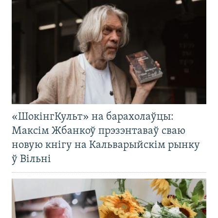
«ШокінгКульт» на барахолаўцы:
Максім Жбанкоў прэзэнтаваў сваю
новую кнігу на Кальварыйскім рынку
ў Вільні