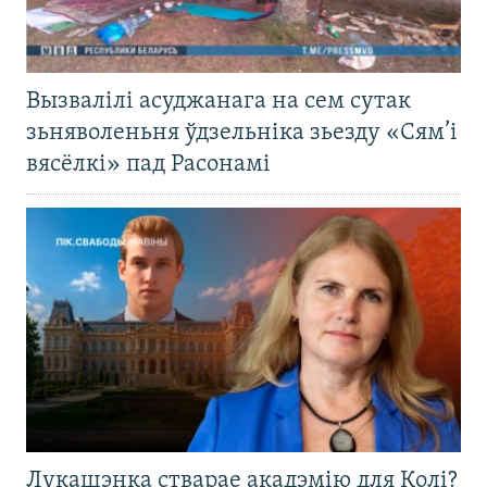
Вызвалілі асуджанага на сем сутак
зьняволеньня ўдзельніка зьезду «Сям’і
вясёлкі» пад Расонамі
Лукашэнка стварае акадэмію для Колі?