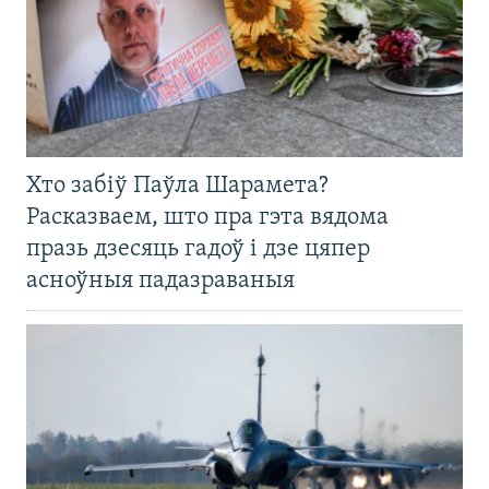
Хто забіў Паўла Шарамета?
Расказваем, што пра гэта вядома
празь дзесяць гадоў і дзе цяпер
асноўныя падазраваныя