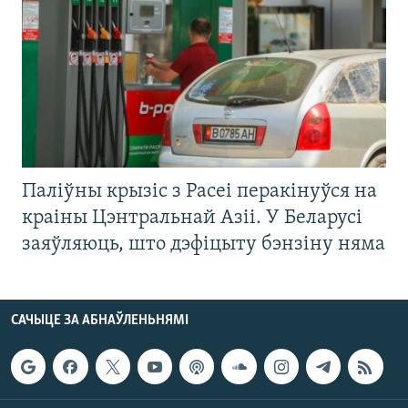
Паліўны крызіс з Расеі перакінуўся на
краіны Цэнтральнай Азіі. У Беларусі
заяўляюць, што дэфіцыту бэнзіну няма
САЧЫЦЕ ЗА АБНАЎЛЕНЬНЯМІ