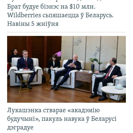
Брат будуе бізнэс на $10 млн.
Wildberries сьпяшаецца ў Беларусь.
Навіны 5 жніўня
Лукашэнка стварае «акадэмію
будучыні», пакуль навука ў Беларусі
дэградуе