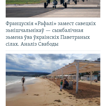
Францускія «Рафалі» замест савецкіх
зьнішчальнікаў — сымбалічная
зьмена ўва ўкраінскіх Паветраных
сілах. Аналіз Свабоды