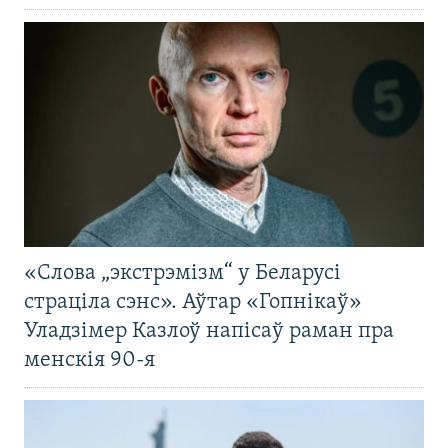
«Слова „экстрэмізм“ у Беларусі
страціла сэнс». Аўтар «Гопнікаў»
Уладзімер Казлоў напісаў раман пра
менскія 90-я