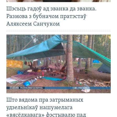
Шэсьць гадоў ад званка да званка.
Размова з бубначом пратэстаў
Аляксеем Санчуком
Што вядома пра затрыманых
удзельнікаў нашумелага
«вясёлкавага» фэстывалю пад