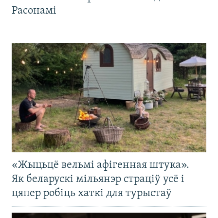
Расонамі
«Жыцьцё вельмі афігенная штука».
Як беларускі мільянэр страціў усё і
цяпер робіць хаткі для турыстаў