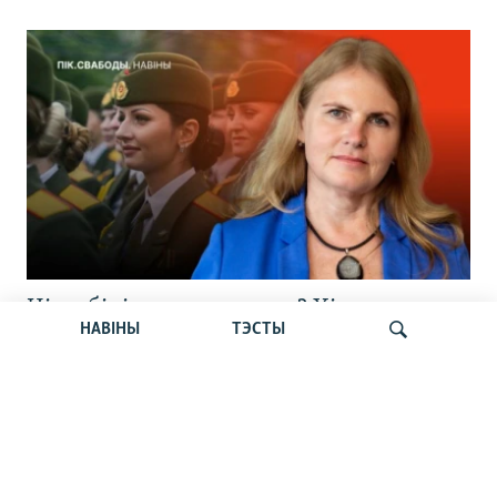
Ці мабілізуюць жанчын? Хірург
НАВІНЫ
ТЭСТЫ
Любецкі на волі. Украіна ўмацоўвае
Чарнобыль. Навіны 10 жніўня
Шукаць