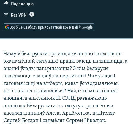
КУЛЬТУРА
МОВА
Падзяліцца
КАЛЯНДАР
НА ХВАЛЯХ СВАБОДЫ
Без VPN
Зрабіце Свабоду прыярытэтнай крыніцай ў Google
Чаму ў беларускім грамадзтве ацэнкі сацыяльна-
эканамічнай сытуацыі працягваюць паляпшацца, а
ацэнкі ўлады пагаршаюцца? З кім беларусы
зьвязваюць спадзеў на перамены? Чаму людзі
гатовыя ісьці на выбары, нават ўсьведамляючы,
што яны несправядлівыя? Над гэтымі вынікамі
апошняга апытаньня НІСЭПД разважаюць
аналітык Беларускага інстытуту стратэгічных
дасьледаваньняў Алена Арцёменка, палітоляг
Сяргей Богдан і сацыёляг Сяргей Нікалюк.