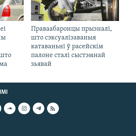
еі
Праваабаронцы прызналі,
ны
што сэксуалізаваныя
катаваньні ў расейскім
 што
палоне сталі сыстэмнай
яма
зьявай
ЯМІ