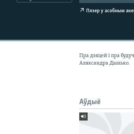
КАЛЯНДАР
НА ХВАЛЯХ СВАБОДЫ
Плэер у асобным ак
Пра дзяцей і пра буду
Аляксандра Дынько.
Аўдыё