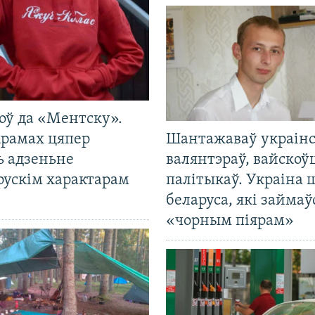
оў да «Ментску».
крамах цяпер
Шантажаваў украінс
ь адзеньне
валянтэраў, вайскоў
рускім характарам
палітыкаў. Украіна 
беларуса, які займаў
«чорным піярам»