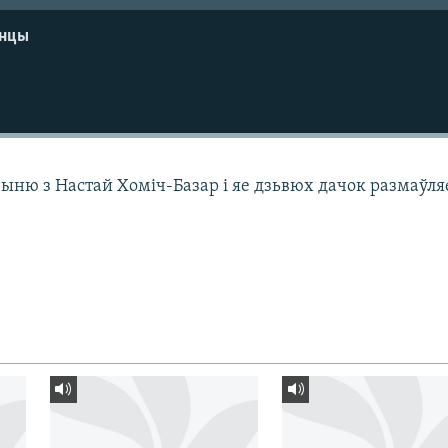
енцы
чыню з Настай Хоміч-Базар і яе дзьвюх дачок размаўля