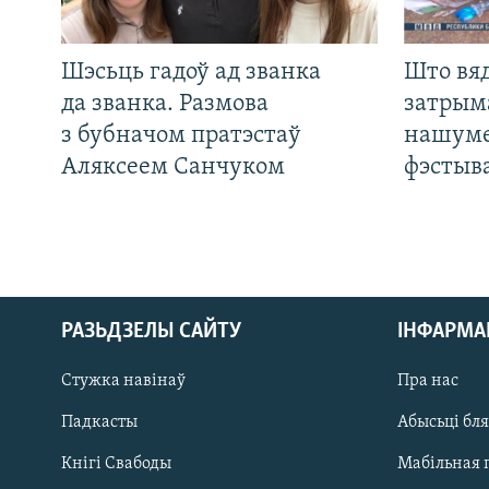
Шэсьць гадоў ад званка
Што вя
да званка. Размова
затрым
з бубначом пратэстаў
нашуме
Аляксеем Санчуком
фэстыв
РАЗЬДЗЕЛЫ САЙТУ
ІНФАРМ
Стужка навінаў
Пра нас
Падкасты
Абысьці бл
Кнігі Свабоды
Мабільная 