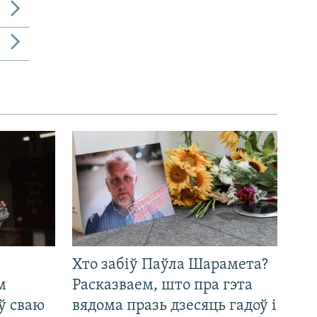
Хто забіў Паўла Шарамета?
м
Расказваем, што пра гэта
ў сваю
вядома празь дзесяць гадоў і