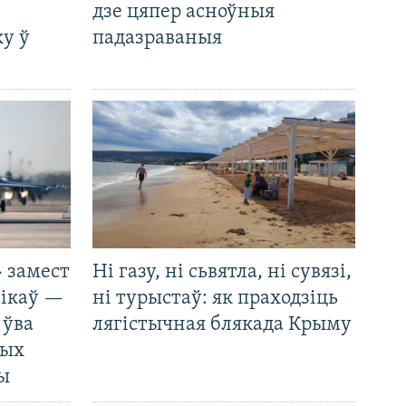
дзе цяпер асноўныя
у ў
падазраваныя
 замест
Ні газу, ні сьвятла, ні сувязі,
нікаў —
ні турыстаў: як праходзіць
 ўва
лягістычная блякада Крыму
ных
ды