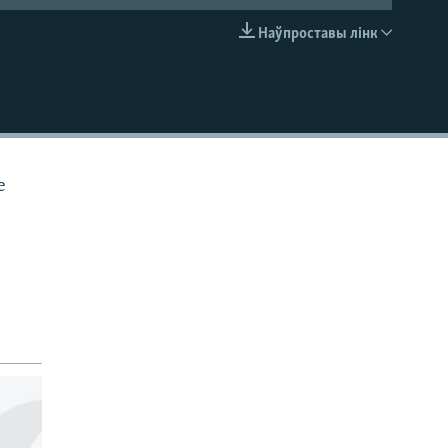
Наўпроставы лінк
EMBED
е