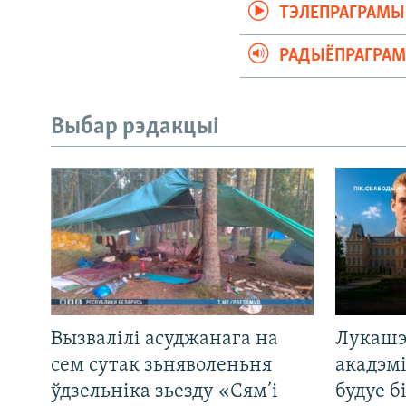
ТЭЛЕПРАГРАМЫ
РАДЫЁПРАГРА
Выбар рэдакцыі
Вызвалілі асуджанага на
Лукашэ
сем сутак зьняволеньня
акадэмі
ўдзельніка зьезду «Сям’і
будуе б