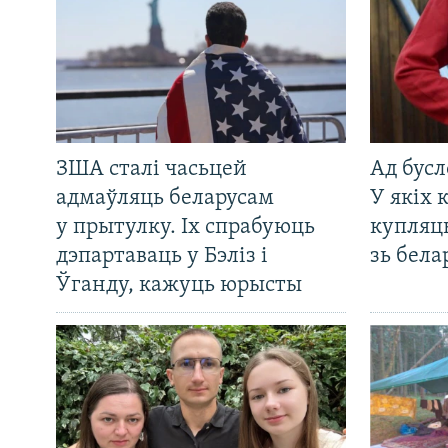
ЗША сталі часьцей
Ад бусл
адмаўляць беларусам
У якіх 
у прытулку. Іх спрабуюць
купляц
дэпартаваць у Бэліз і
зь бела
Ўганду, кажуць юрысты