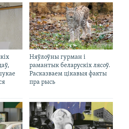
кіх
Няўлоўны гурман і
цаў,
рамантык беларускіх лясоў.
шукае
Расказваем цікавыя факты
ся
пра рысь