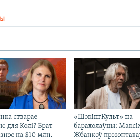
МЫ
нка стварае
«ШокінгКульт» на
ю для Колі? Брат
барахолаўцы: Максі
ізнэс на $10 млн.
Жбанкоў прэзэнтава