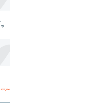
.
 ці
 аўдыё