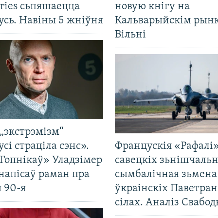
ries сьпяшаецца
новую кнігу на
усь. Навіны 5 жніўня
Кальварыйскім рынк
Вільні
„экстрэмізм“
усі страціла сэнс».
Францускія «Рафалі»
Гопнікаў» Уладзімер
савецкіх зьнішчаль
напісаў раман пра
сымбалічная зьмена
 90-я
ўкраінскіх Паветра
сілах. Аналіз Свабо