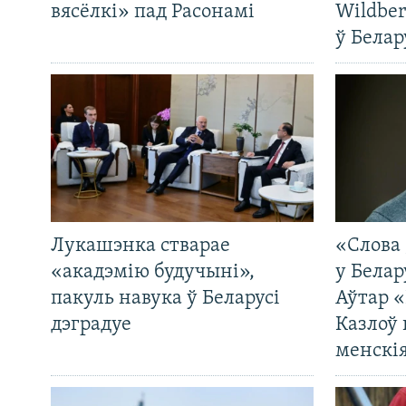
вясёлкі» пад Расонамі
Wildber
ў Белар
Лукашэнка стварае
«Слова 
«акадэмію будучыні»,
у Белар
пакуль навука ў Беларусі
Аўтар «
дэградуе
Казлоў 
менскія