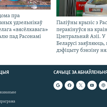
дома пра
аных удзельнікаў
Паліўны крызіс з Рас
лага «вясёлкавага»
перакінуўся на краі
алю пад Расонамі
Цэнтральнай Азіі. У
Беларусі заяўляюць,
дэфіцыту бэнзіну н
АЦЫЯ
САЧЫЦЕ ЗА АБНАЎЛЕНЬН
якаваньне
праграма