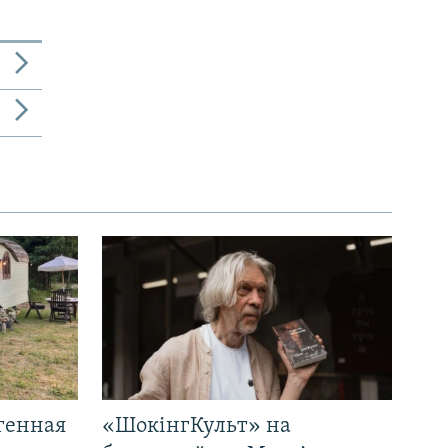
генная
«ШокінгКульт» на