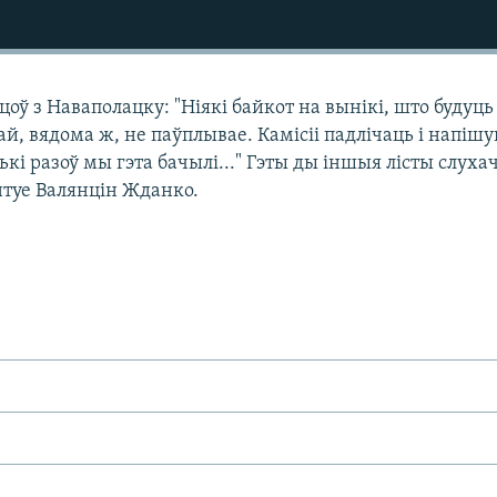
ў з Наваполацку: "Ніякі байкот на вынікі, што будуць
 вядома ж, не паўплывае. Камісіі падлічаць і напішуц
ькі разоў мы гэта бачылі..." Гэты ды іншыя лісты слуха
нтуе Валянцін Жданко.