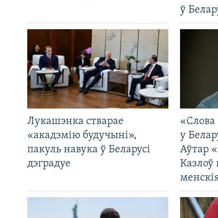
ў Белар
Лукашэнка стварае
«Слова 
«акадэмію будучыні»,
у Белар
пакуль навука ў Беларусі
Аўтар «
дэградуе
Казлоў 
менскія