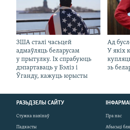
ЗША сталі часьцей
Ад бусл
адмаўляць беларусам
У якіх 
у прытулку. Іх спрабуюць
купляц
дэпартаваць у Бэліз і
зь бела
Ўганду, кажуць юрысты
РАЗЬДЗЕЛЫ САЙТУ
ІНФАРМ
Стужка навінаў
Пра нас
Падкасты
Абысьці бл