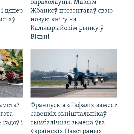
і
барахолаўцы: Максім
 і цяпер
Жбанкоў прэзэнтаваў сваю
ыстаў
новую кнігу на
Кальварыйскім рынку ў
Вільні
амета?
Францускія «Рафалі» замест
 гэта
савецкіх зьнішчальнікаў —
 гадоў і
сымбалічная зьмена ўва
ўкраінскіх Паветраных