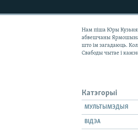
КАЛЯНДАР
НА ХВАЛЯХ СВАБОДЫ
Нам піша Юры Кузьняцо
абвешчаны Ярмошынай,
што ім загадаюць. Кол
Свабоды чытае і камэ
Катэгорыі
МУЛЬТЫМЭДЫЯ
ВІДЭА