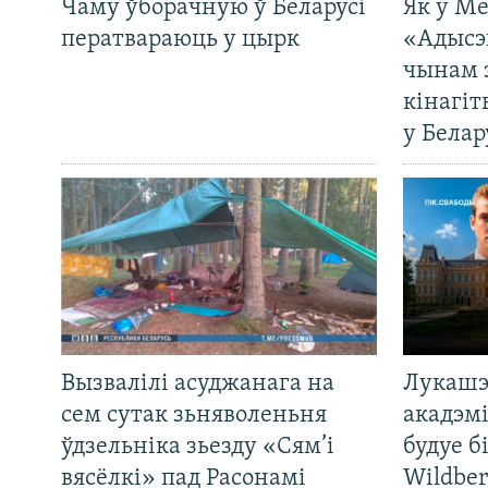
Чаму ўборачную ў Беларусі
Як у М
ператвараюць у цырк
«Адысэ
чынам 
кінагі
у Белар
Вызвалілі асуджанага на
Лукашэ
сем сутак зьняволеньня
акадэмі
ўдзельніка зьезду «Сям’і
будуе б
вясёлкі» пад Расонамі
Wildber