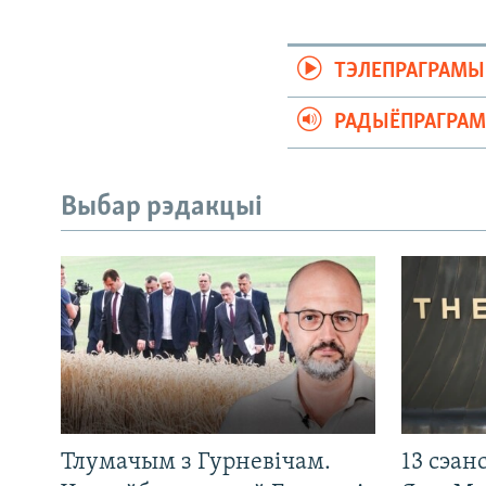
ТЭЛЕПРАГРАМЫ
РАДЫЁПРАГРА
Выбар рэдакцыі
Тлумачым з Гурневічам.
13 сэан