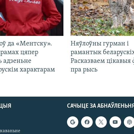
оў да «Ментску».
Няўлоўны гурман і
крамах цяпер
рамантык беларускіх
ь адзеньне
Расказваем цікавыя
рускім характарам
пра рысь
АЦЫЯ
САЧЫЦЕ ЗА АБНАЎЛЕНЬН
якаваньне