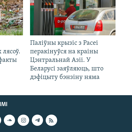
Паліўны крызіс з Расеі
 лясоў.
перакінуўся на краіны
 факты
Цэнтральнай Азіі. У
Беларусі заяўляюць, што
дэфіцыту бэнзіну няма
ЯМІ