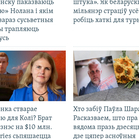
енску паказваюць
штука». Як беларуск
ю» Нолана і якім
мільянэр страціў усё
зараз сусьветныя
робіць хаткі для тур
ты трапляюць
усь
нка стварае
Хто забіў Паўла Шар
ю для Колі? Брат
Расказваем, што пра
ізнэс на $10 млн.
вядома празь дзесяць
ries сьпяшаецца
дзе цяпер асноўныя