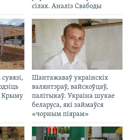
сілах. Аналіз Свабоды
і сувязі,
Шантажаваў украінскіх
одзіць
валянтэраў, вайскоўцаў,
а Крыму
палітыкаў. Украіна шукае
беларуса, які займаўся
«чорным піярам»