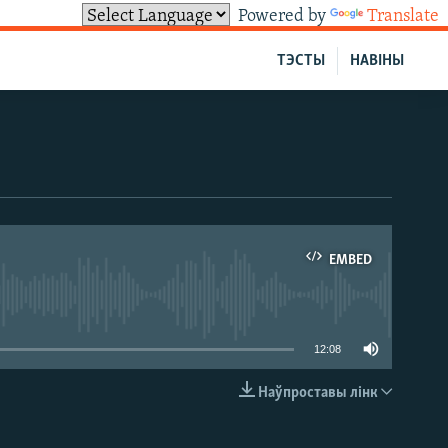
Powered by
Translate
ТЭСТЫ
НАВІНЫ
EMBED
able
12:08
Наўпроставы лінк
EMBED