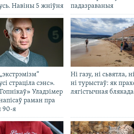
усь. Навіны 5 жніўня
падазраваныя
„экстрэмізм“
Ні газу, ні сьвятла, н
усі страціла сэнс».
ні турыстаў: як прах
Гопнікаў» Уладзімер
лягістычная блякад
напісаў раман пра
 90-я