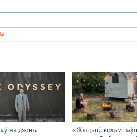
МЫ
саў на дзень.
«Жыцьцё вельмі афі