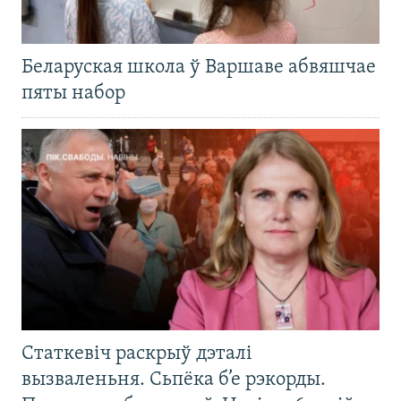
Беларуская школа ў Варшаве абвяшчае
пяты набор
Статкевіч раскрыў дэталі
вызваленьня. Сьпёка б’е рэкорды.