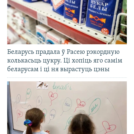
Беларусь прадала ў Расею рэкордную
колькасьць цукру. Ці хопіць яго самім
беларусам і ці ня вырастуць цэны