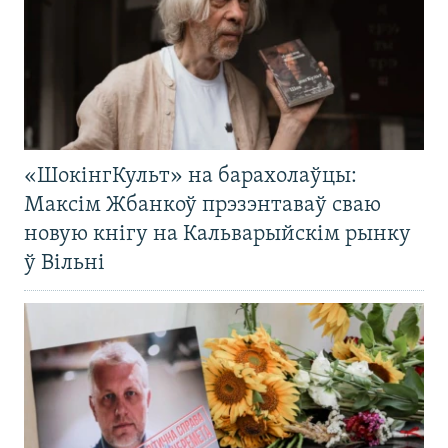
«ШокінгКульт» на барахолаўцы:
Максім Жбанкоў прэзэнтаваў сваю
новую кнігу на Кальварыйскім рынку
ў Вільні