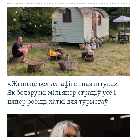
«Жыцьцё вельмі афігенная штука».
Як беларускі мільянэр страціў усё і
цяпер робіць хаткі для турыстаў