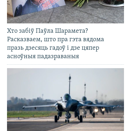
Хто забіў Паўла Шарамета?
Расказваем, што пра гэта вядома
празь дзесяць гадоў і дзе цяпер
асноўныя падазраваныя