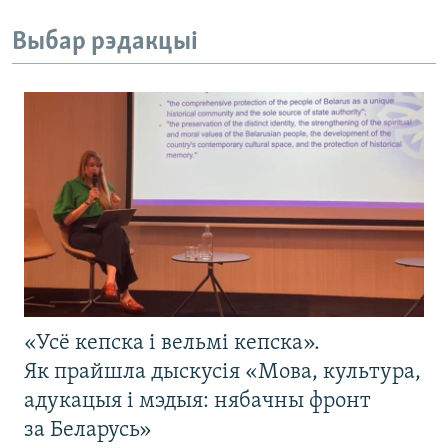
Выбар рэдакцыі
«Усё кепска і вельмі кепска».
Як прайшла дыскусія «Мова, культура,
адукацыя і мэдыя: нябачны фронт
за Беларусь»