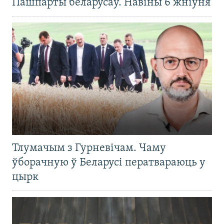
Пашпарты беларусаў. Навіны 6 жніўня
Тлумачым з Гурневічам. Чаму
ўборачную ў Беларусі ператвараюць у
цырк