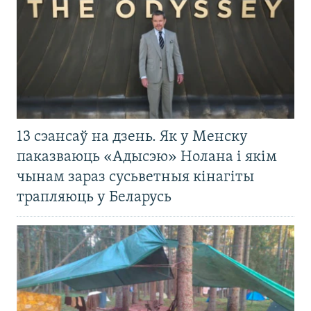
13 сэансаў на дзень. Як у Менску
паказваюць «Адысэю» Нолана і якім
чынам зараз сусьветныя кінагіты
трапляюць у Беларусь