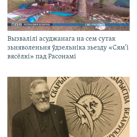
Вызвалілі асуджанага на сем сутак
зьняволеньня ўдзельніка зьезду «Сям’і
вясёлкі» пад Расонамі