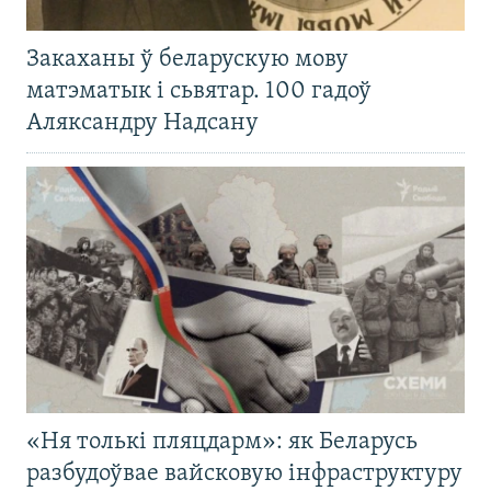
Закаханы ў беларускую мову
матэматык і сьвятар. 100 гадоў
Аляксандру Надсану
«Ня толькі пляцдарм»: як Беларусь
разбудоўвае вайсковую інфраструктуру