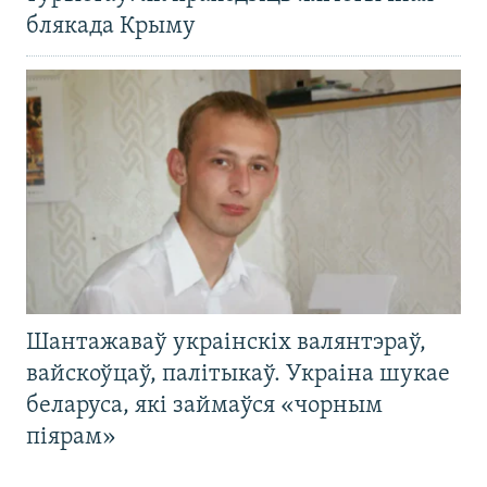
блякада Крыму
Шантажаваў украінскіх валянтэраў,
вайскоўцаў, палітыкаў. Украіна шукае
беларуса, які займаўся «чорным
піярам»