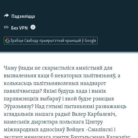
КУЛЬТУРА
МОВА
КАЛЯНДАР
НА ХВАЛЯХ СВАБОДЫ
Падзяліцца
Без VPN
Зрабіце Свабоду прыярытэтнай крыніцай ў Google
Чаму ўлады не скарысталіся амністыяй для
вызваленьня хаця б некаторых палітвязьняў, а
колькасьць палітзьняволеных наадварот
павялічваецца? Якімі будуць хада і вынік
парлямэнцкіх выбараў і якой будзе рэакцыя
Эўразьвязу? Над гэтымі пытаньнямі разважаюць
аглядальнік нашага радыё Валер Карбалевіч,
намесьнік дырэктара польскага Цэнтру
міжнародных адносінаў Войцех -Смалінскі і
экспэрт нямецкага цэнтру Бэртэльсмана Карнэліус