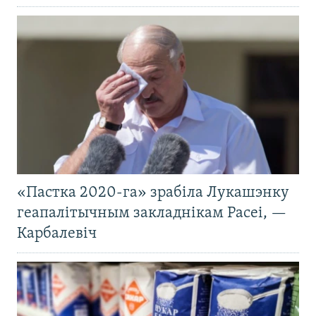
«Пастка 2020-га» зрабіла Лукашэнку
геапалітычным закладнікам Расеі, —
Карбалевіч