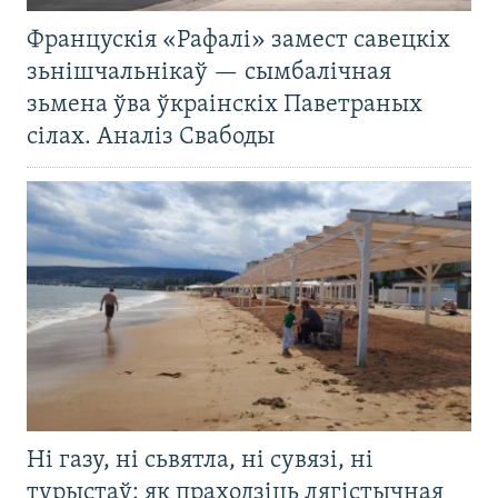
Францускія «Рафалі» замест савецкіх
зьнішчальнікаў — сымбалічная
зьмена ўва ўкраінскіх Паветраных
сілах. Аналіз Свабоды
Ні газу, ні сьвятла, ні сувязі, ні
турыстаў: як праходзіць лягістычная