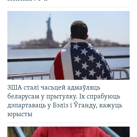
ЗША сталі часьцей адмаўляць
беларусам у прытулку. Іх спрабуюць
дэпартаваць у Бэліз і Ўганду, кажуць
юрысты