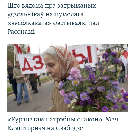
Што вядома пра затрыманых
удзельнікаў нашумелага
«вясёлкавага» фэстывалю пад
Расонамі
«Курапатам патрэбны спакой». Мая
Кляшторная на Свабодзе