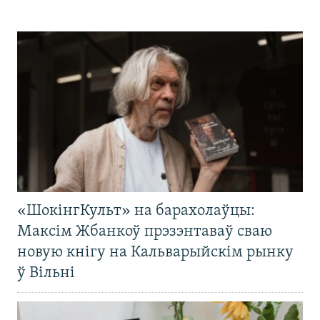
«ШокінгКульт» на барахолаўцы:
Максім Жбанкоў прэзэнтаваў сваю
новую кнігу на Кальварыйскім рынку
ў Вільні