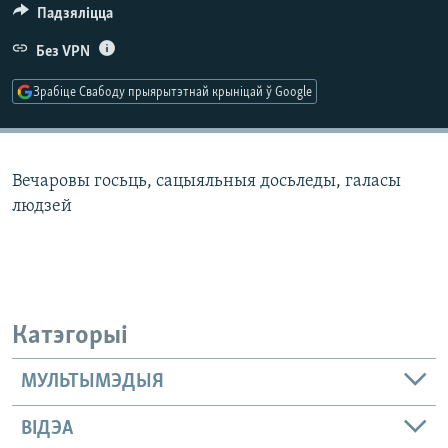
КУЛЬТУРА
МОВА
Падзяліцца
КАЛЯНДАР
НА ХВАЛЯХ СВАБОДЫ
Без VPN
Зрабіце Свабоду прыярытэтнай крыніцай ў Google
Вечаровы госьць, сацыяльныя досьледы, галасы
людзей
Катэгорыі
МУЛЬТЫМЭДЫЯ
ВІДЭА