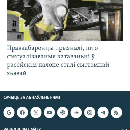
Праваабаронцы прызналі, што
сэксуалізаваныя катаваньні ў
расейскім палоне сталі сыстэмнай
зьявай
САЧЫЦЕ ЗА АБНАЎЛЕНЬНЯМІ
РАЗЬДЗЕЛЫ САЙТУ