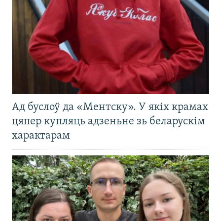
Ад буслоў да «Ментску». У якіх крамах
цяпер купляць адзеньне зь беларускім
характарам