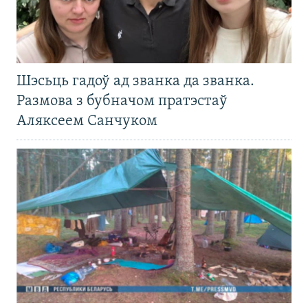
Шэсьць гадоў ад званка да званка.
Размова з бубначом пратэстаў
Аляксеем Санчуком