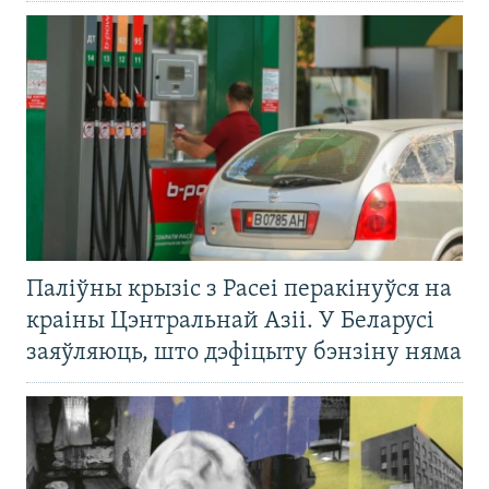
Паліўны крызіс з Расеі перакінуўся на
краіны Цэнтральнай Азіі. У Беларусі
заяўляюць, што дэфіцыту бэнзіну няма