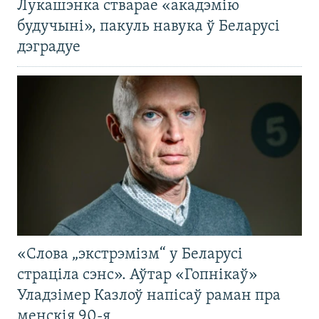
Лукашэнка стварае «акадэмію
будучыні», пакуль навука ў Беларусі
дэградуе
«Слова „экстрэмізм“ у Беларусі
страціла сэнс». Аўтар «Гопнікаў»
Уладзімер Казлоў напісаў раман пра
менскія 90-я