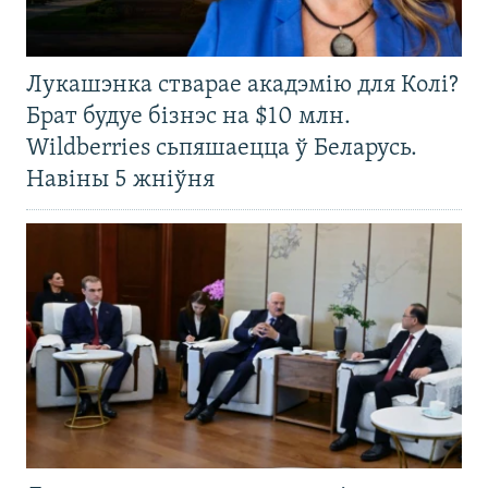
Лукашэнка стварае акадэмію для Колі?
Брат будуе бізнэс на $10 млн.
Wildberries сьпяшаецца ў Беларусь.
Навіны 5 жніўня