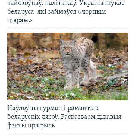
вайскоўцаў, палітыкаў. Украіна шукае
беларуса, які займаўся «чорным
піярам»
Няўлоўны гурман і рамантык
беларускіх лясоў. Расказваем цікавыя
факты пра рысь