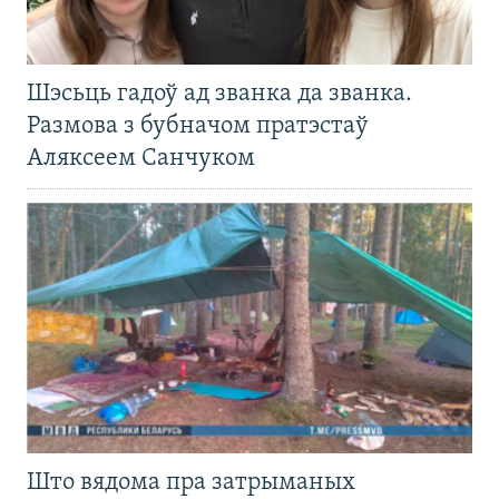
Шэсьць гадоў ад званка да званка.
Размова з бубначом пратэстаў
Аляксеем Санчуком
Што вядома пра затрыманых