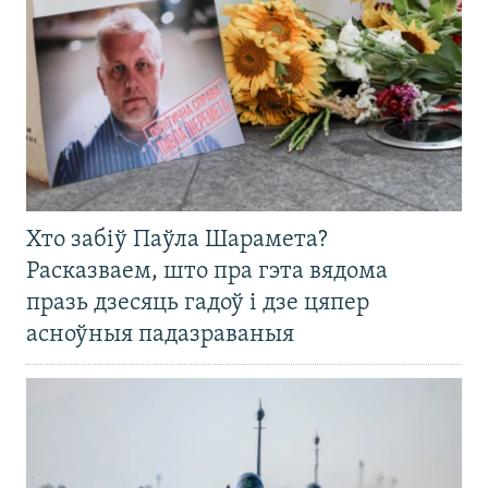
Хто забіў Паўла Шарамета?
Расказваем, што пра гэта вядома
празь дзесяць гадоў і дзе цяпер
асноўныя падазраваныя