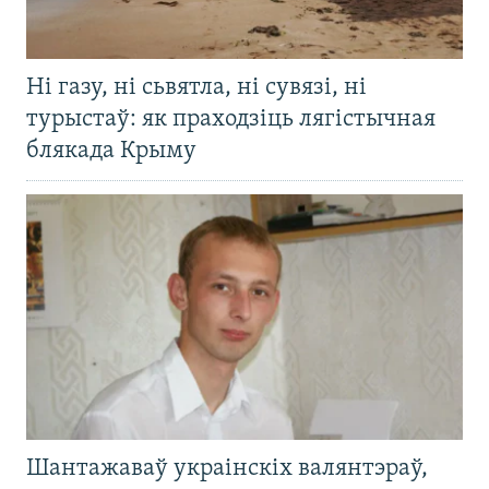
Ні газу, ні сьвятла, ні сувязі, ні
турыстаў: як праходзіць лягістычная
блякада Крыму
Шантажаваў украінскіх валянтэраў,