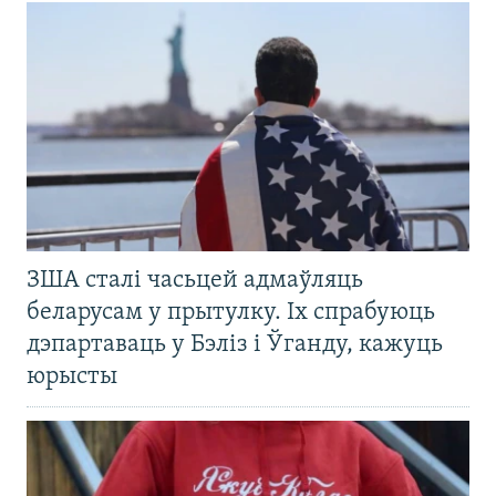
ЗША сталі часьцей адмаўляць
беларусам у прытулку. Іх спрабуюць
дэпартаваць у Бэліз і Ўганду, кажуць
юрысты