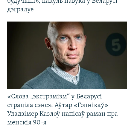
будучыні», пакуль навука ў Беларусі
дэградуе
«Слова „экстрэмізм“ у Беларусі
страціла сэнс». Аўтар «Гопнікаў»
Уладзімер Казлоў напісаў раман пра
менскія 90-я