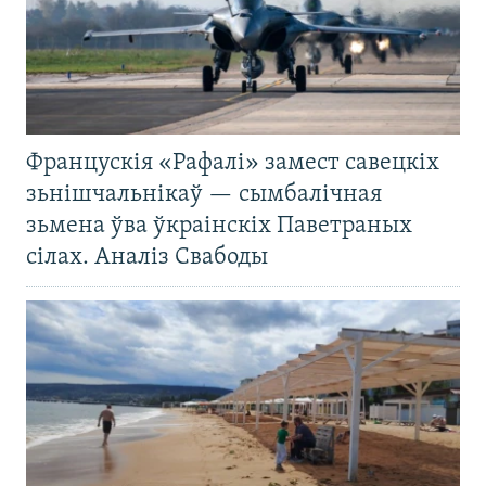
Францускія «Рафалі» замест савецкіх
зьнішчальнікаў — сымбалічная
зьмена ўва ўкраінскіх Паветраных
сілах. Аналіз Свабоды