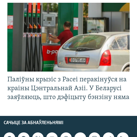
Паліўны крызіс з Расеі перакінуўся на
краіны Цэнтральнай Азіі. У Беларусі
заяўляюць, што дэфіцыту бэнзіну няма
САЧЫЦЕ ЗА АБНАЎЛЕНЬНЯМІ