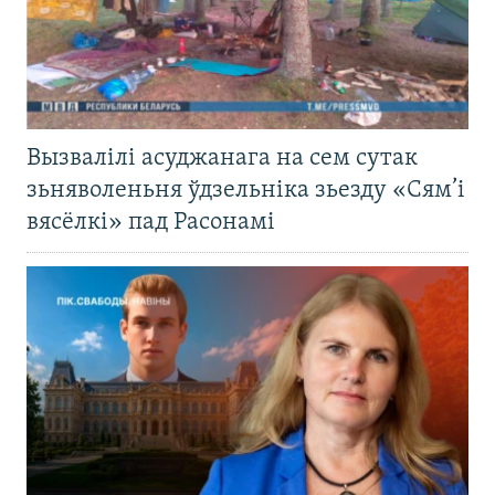
Вызвалілі асуджанага на сем сутак
зьняволеньня ўдзельніка зьезду «Сям’і
вясёлкі» пад Расонамі