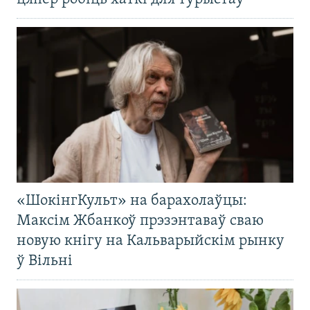
«ШокінгКульт» на барахолаўцы:
Максім Жбанкоў прэзэнтаваў сваю
новую кнігу на Кальварыйскім рынку
ў Вільні