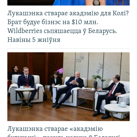
Лукашэнка стварае акадэмію для Колі?
Брат будуе бізнэс на $10 млн.
Wildberries сьпяшаецца ў Беларусь.
Навіны 5 жніўня
Лукашэнка стварае «акадэмію