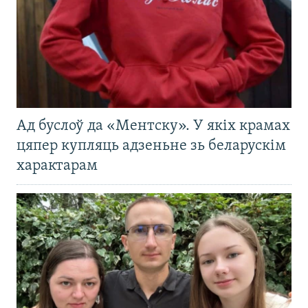
Ад буслоў да «Ментску». У якіх крамах
цяпер купляць адзеньне зь беларускім
характарам