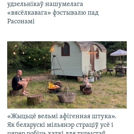
удзельнікаў нашумелага
«вясёлкавага» фэстывалю пад
Расонамі
«Жыцьцё вельмі афігенная штука».
Як беларускі мільянэр страціў усё і
цяпер робіць хаткі для турыстаў