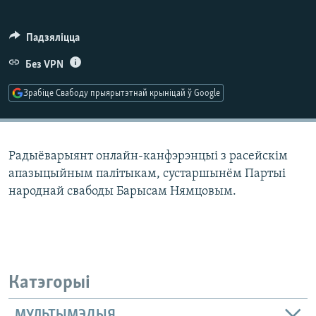
КУЛЬТУРА
МОВА
КАЛЯНДАР
НА ХВАЛЯХ СВАБОДЫ
Падзяліцца
Без VPN
Зрабіце Свабоду прыярытэтнай крыніцай ў Google
Радыёварыянт онлайн-канфэрэнцыі з расейскім
апазыцыйным палітыкам, сустаршынём Партыі
народнай свабоды Барысам Нямцовым.
Катэгорыі
МУЛЬТЫМЭДЫЯ