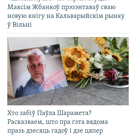
Максім Жбанкоў прэзэнтаваў сваю
новую кнігу на Кальварыйскім рынку
ў Вільні
Хто забіў Паўла Шарамета?
Расказваем, што пра гэта вядома
празь дзесяць гадоў і дзе цяпер