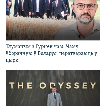
Тлумачым з Гурневічам. Чаму
ўборачную ў Беларусі ператвараюць у
цырк