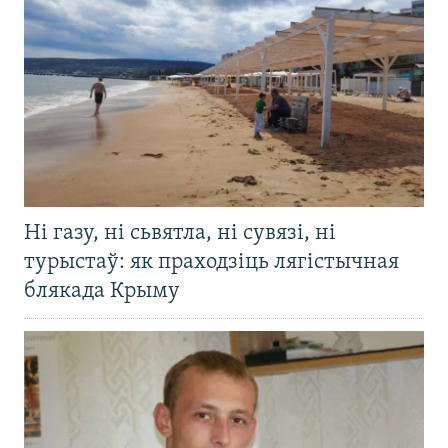
Ні газу, ні сьвятла, ні сувязі, ні
турыстаў: як праходзіць лягістычная
блякада Крыму