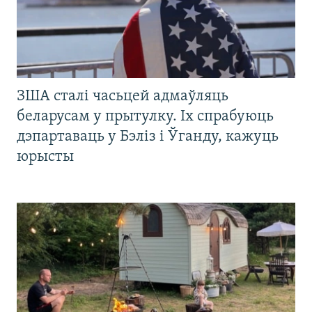
ЗША сталі часьцей адмаўляць
беларусам у прытулку. Іх спрабуюць
дэпартаваць у Бэліз і Ўганду, кажуць
юрысты