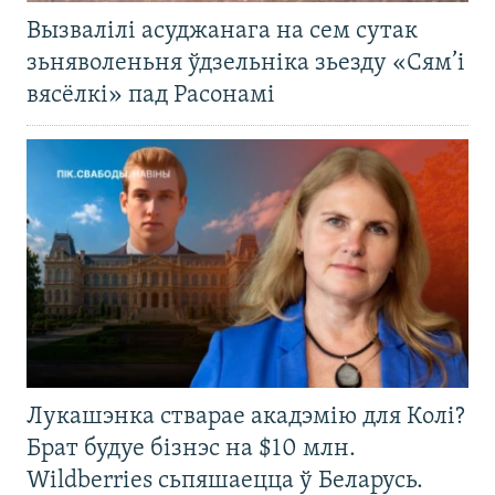
Вызвалілі асуджанага на сем сутак
зьняволеньня ўдзельніка зьезду «Сям’і
вясёлкі» пад Расонамі
Лукашэнка стварае акадэмію для Колі?
Брат будуе бізнэс на $10 млн.
Wildberries сьпяшаецца ў Беларусь.