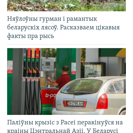
Няўлоўны гурман і рамантык
беларускіх лясоў. Расказваем цікавыя
факты пра рысь
Паліўны крызіс з Расеі перакінуўся на
краіны Цэнтральнай Азіі. У Беларусі