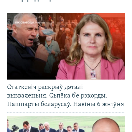
Статкевіч раскрыў дэталі
вызваленьня. Сьпёка б’е рэкорды.
Пашпарты беларусаў. Навіны 6 жніўня