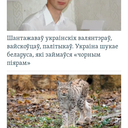
Шантажаваў украінскіх валянтэраў,
вайскоўцаў, палітыкаў. Украіна шукае
беларуса, які займаўся «чорным
піярам»