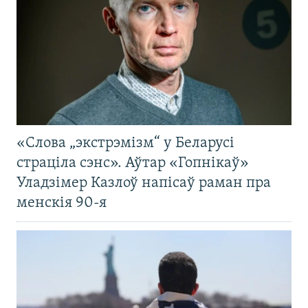
«Слова „экстрэмізм“ у Беларусі
страціла сэнс». Аўтар «Гопнікаў»
Уладзімер Казлоў напісаў раман пра
менскія 90-я