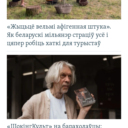
«Жыцьцё вельмі афігенная штука».
Як беларускі мільянэр страціў усё і
цяпер робіць хаткі для турыстаў
«ШокінгКульт» на барахолаўцы: