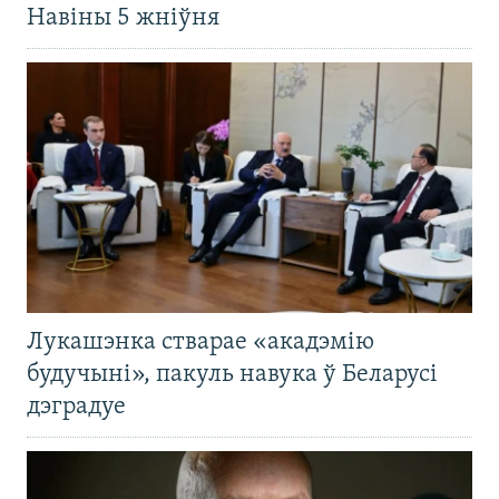
Навіны 5 жніўня
Лукашэнка стварае «акадэмію
будучыні», пакуль навука ў Беларусі
дэградуе