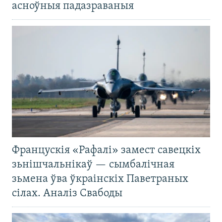
асноўныя падазраваныя
Францускія «Рафалі» замест савецкіх
зьнішчальнікаў — сымбалічная
зьмена ўва ўкраінскіх Паветраных
сілах. Аналіз Свабоды