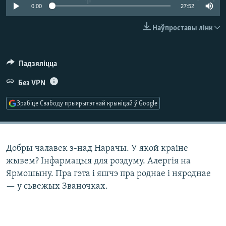
КУЛЬТУРА
МОВА
0:00
27:52
КАЛЯНДАР
НА ХВАЛЯХ СВАБОДЫ
Наўпроставы лінк
Падзяліцца
Без VPN
Зрабіце Свабоду прыярытэтнай крыніцай ў Google
Добры чалавек з-над Нарачы. У якой краіне
жывем? Інфармацыя для роздуму. Алергія на
Ярмошыну. Пра гэта і яшчэ пра роднае і няроднае
— у сьвежых Званочках.