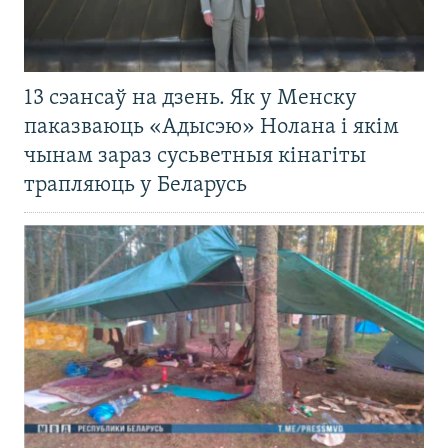
13 сэансаў на дзень. Як у Менску
паказваюць «Адысэю» Нолана і якім
чынам зараз сусьветныя кінагіты
трапляюць у Беларусь