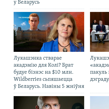
у Беларусь
Лукашэнка стварае
Лукашэ
акадэмію для Колі? Брат
«акадэ
будуе бізнэс на $10 млн.
пакуль 
Wildberries сьпяшаецца
дэграду
ў Беларусь. Навіны 5 жніўня