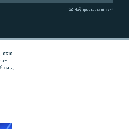
Наўпроставы лінк
EMBED
, якія
вае
обныы,