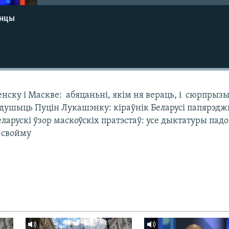
енцы
ску і Маскве: абяцаньні, якім ня вераць, і сюрпрызы
задушыць Пуцін Лукашэнку: кіраўнік Беларусі папярэдж
еларускі ўзор маскоўскіх пратэстаў: усе дыктатуры пад
-свойму