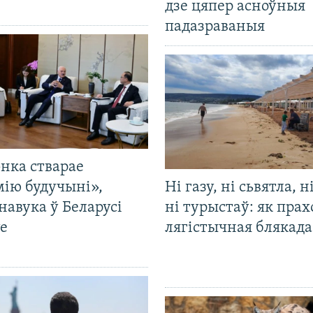
дзе цяпер асноўныя
падазраваныя
нка стварае
мію будучыні»,
Ні газу, ні сьвятла, н
навука ў Беларусі
ні турыстаў: як прах
е
лягістычная блякад