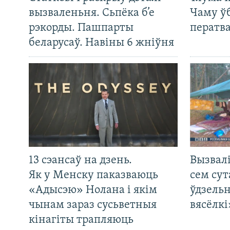
вызваленьня. Сьпёка б’е
Чаму ў
рэкорды. Пашпарты
ператв
беларусаў. Навіны 6 жніўня
13 сэансаў на дзень.
Вызвалі
Як у Менску паказваюць
сем сут
«Адысэю» Нолана і якім
ўдзельн
чынам зараз сусьветныя
вясёлкі
кінагіты трапляюць