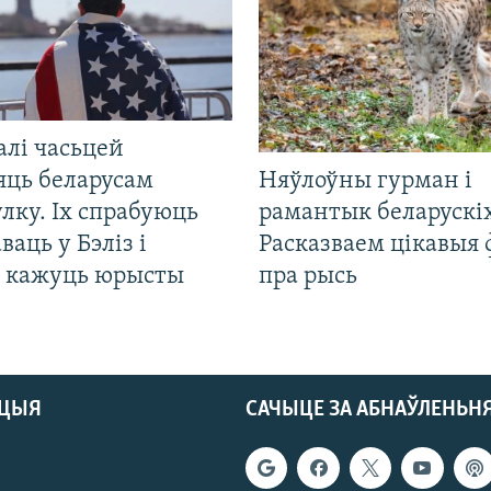
алі часьцей
яць беларусам
Няўлоўны гурман і
лку. Іх спрабуюць
рамантык беларускіх
ваць у Бэліз і
Расказваем цікавыя
, кажуць юрысты
пра рысь
АЦЫЯ
САЧЫЦЕ ЗА АБНАЎЛЕНЬН