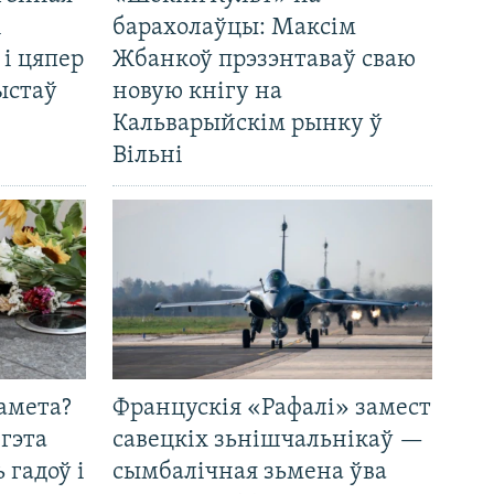
і
барахолаўцы: Максім
 і цяпер
Жбанкоў прэзэнтаваў сваю
ыстаў
новую кнігу на
Кальварыйскім рынку ў
Вільні
амета?
Францускія «Рафалі» замест
 гэта
савецкіх зьнішчальнікаў —
 гадоў і
сымбалічная зьмена ўва