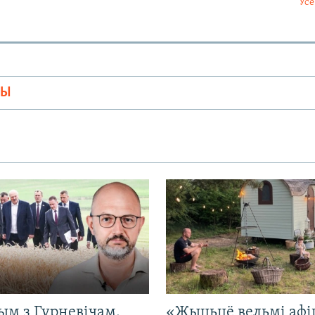
Усе
МЫ
ым з Гурневічам.
«Жыцьцё вельмі афі