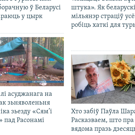
борачную ў Беларусі
штука». Як беларуск
араюць у цырк
мільянэр страціў усё
робіць хаткі для тур
лі асуджанага на
ак зьняволеньня
іка зьезду «Сям’і
Хто забіў Паўла Шар
» пад Расонамі
Расказваем, што пра
вядома празь дзесяць