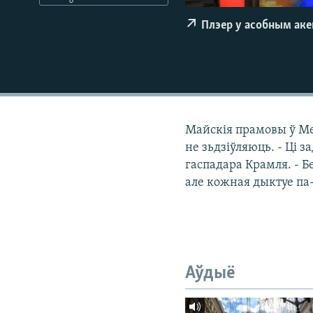
КАЛЯНДАР
НА ХВАЛЯХ СВАБОДЫ
Плэер у асобным ак
Майскія прамовы ў Мен
не зьдзіўляюць. - Ці 
гаспадара Крамля. - Б
але кожная дыктуе па
Аўдыё