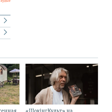
 аўдыё
генная
«ШокінгКульт» на