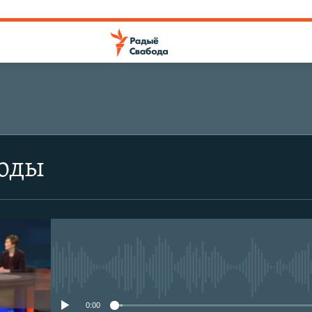
боды
No media source currently avail
0:00