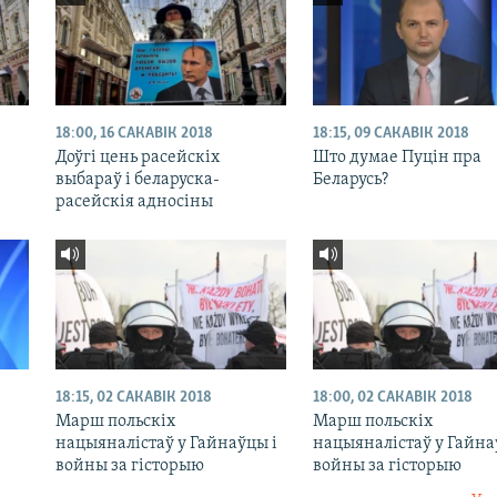
18:00, 16 САКАВІК 2018
18:15, 09 САКАВІК 2018
Доўгі цень расейскіх
Што думае Пуцін пра
выбараў і беларуска-
Беларусь?
расейскія адносіны
18:15, 02 САКАВІК 2018
18:00, 02 САКАВІК 2018
Марш польскіх
Марш польскіх
нацыяналістаў у Гайнаўцы і
нацыяналістаў у Гайна
войны за гісторыю
войны за гісторыю