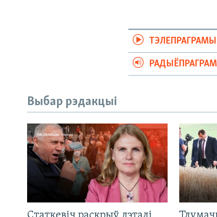
ТЭЛЕПРАГРАМЫ
РАДЫЁПРАГРА
Выбар рэдакцыі
Статкевіч раскрыў дэталі
Тлумач