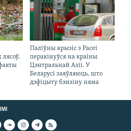
Паліўны крызіс з Расеі
 лясоў.
перакінуўся на краіны
 факты
Цэнтральнай Азіі. У
Беларусі заяўляюць, што
дэфіцыту бэнзіну няма
ЯМІ