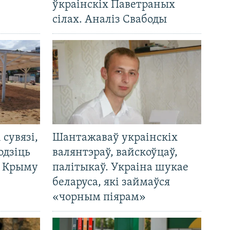
ўкраінскіх Паветраных
сілах. Аналіз Свабоды
і сувязі,
Шантажаваў украінскіх
одзіць
валянтэраў, вайскоўцаў,
а Крыму
палітыкаў. Украіна шукае
беларуса, які займаўся
«чорным піярам»