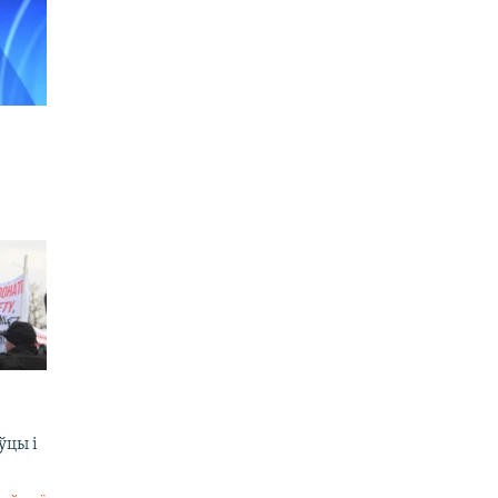
ўцы і