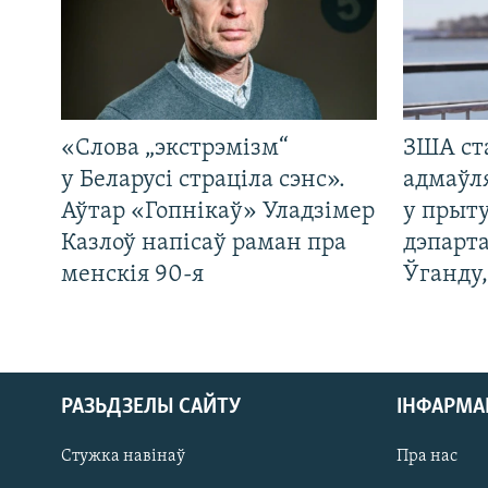
«Слова „экстрэмізм“
ЗША ст
у Беларусі страціла сэнс».
адмаўл
Аўтар «Гопнікаў» Уладзімер
у прыту
Казлоў напісаў раман пра
дэпарта
менскія 90-я
Ўганду
РАЗЬДЗЕЛЫ САЙТУ
ІНФАРМ
Стужка навінаў
Пра нас