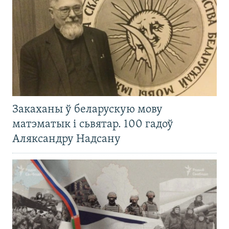
Закаханы ў беларускую мову
матэматык і сьвятар. 100 гадоў
Аляксандру Надсану