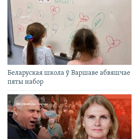
Беларуская школа ў Варшаве абвяшчае
пяты набор