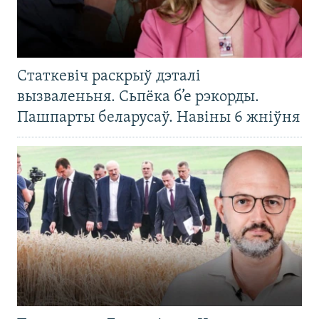
Статкевіч раскрыў дэталі
вызваленьня. Сьпёка б’е рэкорды.
Пашпарты беларусаў. Навіны 6 жніўня