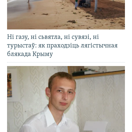
Ні газу, ні сьвятла, ні сувязі, ні
турыстаў: як праходзіць лягістычная
блякада Крыму