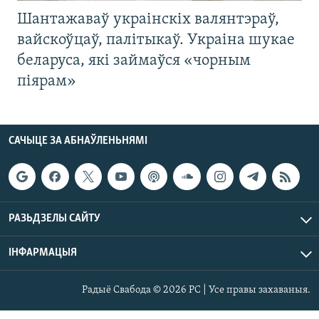
Шантажаваў украінскіх валянтэраў,
вайскоўцаў, палітыкаў. Украіна шукае
беларуса, які займаўся «чорным
піярам»
САЧЫЦЕ ЗА АБНАЎЛЕНЬНЯМІ
РАЗЬДЗЕЛЫ САЙТУ
ІНФАРМАЦЫЯ
Радыё Свабода © 2026 РС | Усе правы захаваныя.