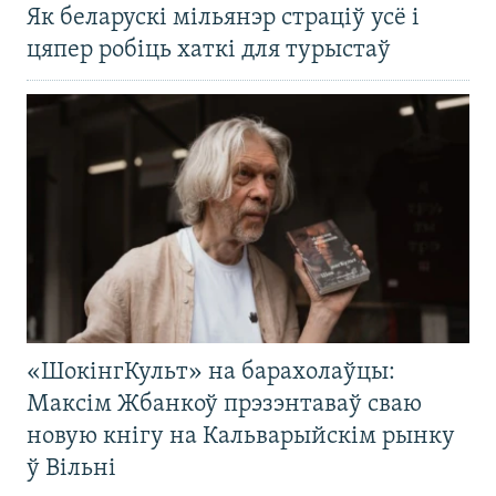
Як беларускі мільянэр страціў усё і
цяпер робіць хаткі для турыстаў
«ШокінгКульт» на барахолаўцы:
Максім Жбанкоў прэзэнтаваў сваю
новую кнігу на Кальварыйскім рынку
ў Вільні