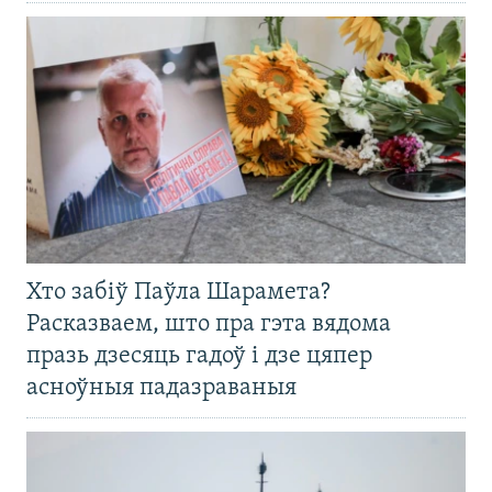
Хто забіў Паўла Шарамета?
Расказваем, што пра гэта вядома
празь дзесяць гадоў і дзе цяпер
асноўныя падазраваныя