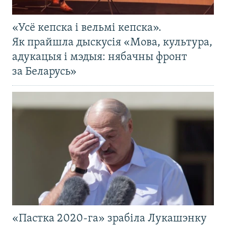
«Усё кепска і вельмі кепска».
Як прайшла дыскусія «Мова, культура,
адукацыя і мэдыя: нябачны фронт
за Беларусь»
«Пастка 2020-га» зрабіла Лукашэнку