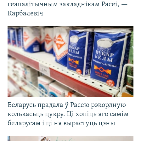
геапалітычным закладнікам Расеі, —
Карбалевіч
Беларусь прадала ў Расею рэкордную
колькасьць цукру. Ці хопіць яго самім
беларусам і ці ня вырастуць цэны