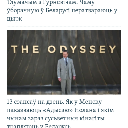
Тлумачым з Гурневічам. Чаму
ўборачную ў Беларусі ператвараюць у
цырк
13 сэансаў на дзень. Як у Менску
паказваюць «Адысэю» Нолана і якім
чынам зараз сусьветныя кінагіты
трапляюць у Беларусь