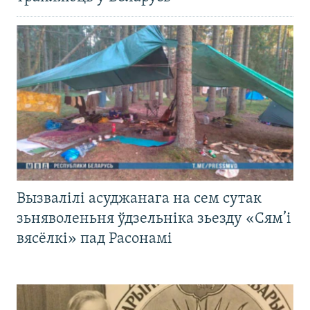
Вызвалілі асуджанага на сем сутак
зьняволеньня ўдзельніка зьезду «Сям’і
вясёлкі» пад Расонамі