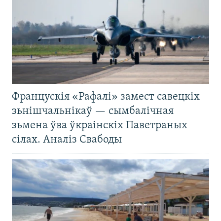
Францускія «Рафалі» замест савецкіх
зьнішчальнікаў — сымбалічная
зьмена ўва ўкраінскіх Паветраных
сілах. Аналіз Свабоды