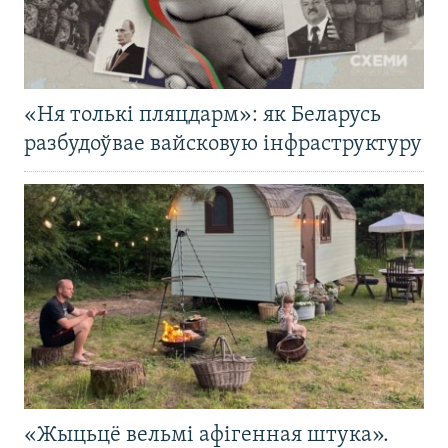
«Ня толькі пляцдарм»: як Беларусь
разбудоўвае вайсковую інфраструктуру
«Жыцьцё вельмі афігенная штука».