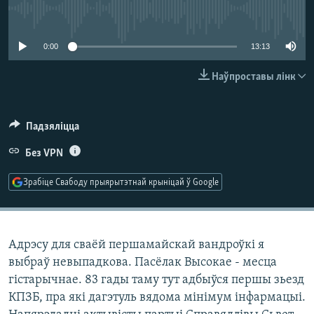
КУЛЬТУРА
МОВА
No media source currently available
КАЛЯНДАР
НА ХВАЛЯХ СВАБОДЫ
0:00
13:13
Наўпроставы лінк
Падзяліцца
Без VPN
Зрабіце Свабоду прыярытэтнай крыніцай ў Google
Адрэсу для сваёй першамайскай вандроўкі я
выбраў невыпадкова. Пасёлак Высокае - месца
гістарычнае. 83 гады таму тут адбыўся першы зьезд
КПЗБ, пра які дагэтуль вядома мінімум інфармацыі.