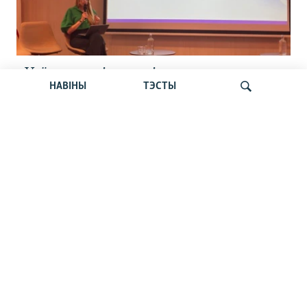
«Усё кепска і вельмі кепска».
НАВІНЫ
ТЭСТЫ
Як прайшла дыскусія «Мова, культура,
адукацыя і мэдыя: нябачны фронт
за Беларусь»
Шукаць