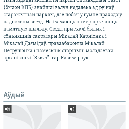
Напярэдадні актывісты партыі Справядлівы Сьвет
(былой КПБ) знайшлі валун недалёка ад руінаў
старажытнай царквы, дзе побач у гумне праходзіў
падпольны зьезд. На ім маюць намер прычапіць
памятную шыльду. Сюды прыехалі былыя і
сёньняшнія сакратары Мікалай Карніенка і
Мікалай Дзямідаў, праваабаронца Мікалай
Петрушэнка і намесьнік старшыні моладзевай
арганізацыі "Зьвяз" Ігар Казьмярчук.
Аўдыё