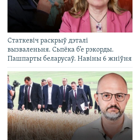
Статкевіч раскрыў дэталі
вызваленьня. Сьпёка б’е рэкорды.
Пашпарты беларусаў. Навіны 6 жніўня