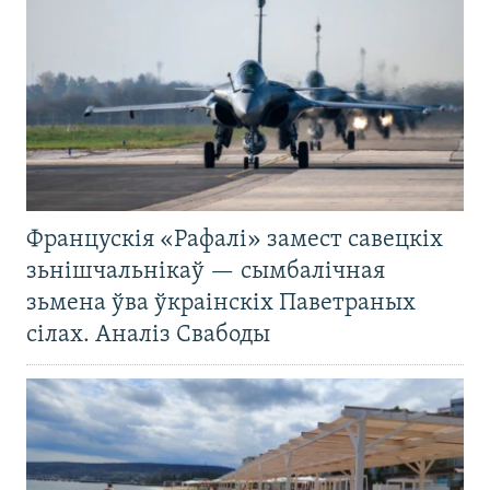
Францускія «Рафалі» замест савецкіх
зьнішчальнікаў — сымбалічная
зьмена ўва ўкраінскіх Паветраных
сілах. Аналіз Свабоды