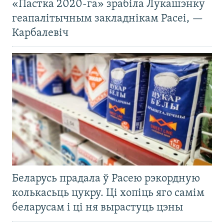
«Пастка 2020-га» зрабіла Лукашэнку
геапалітычным закладнікам Расеі, —
Карбалевіч
Беларусь прадала ў Расею рэкордную
колькасьць цукру. Ці хопіць яго самім
беларусам і ці ня вырастуць цэны