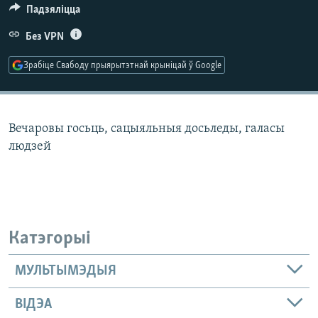
КУЛЬТУРА
МОВА
Падзяліцца
КАЛЯНДАР
НА ХВАЛЯХ СВАБОДЫ
Без VPN
Зрабіце Свабоду прыярытэтнай крыніцай ў Google
Вечаровы госьць, сацыяльныя досьледы, галасы
людзей
Катэгорыі
МУЛЬТЫМЭДЫЯ
ВІДЭА