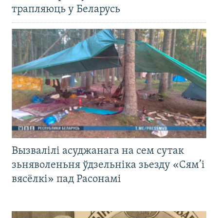
трапляюць у Беларусь
Вызвалілі асуджанага на сем сутак
зьняволеньня ўдзельніка зьезду «Сям’і
вясёлкі» пад Расонамі