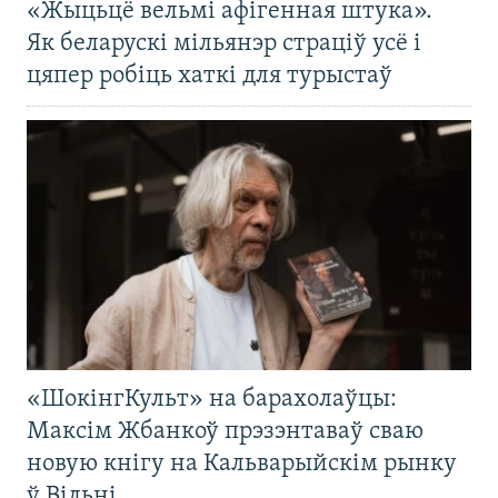
«Жыцьцё вельмі афігенная штука».
Як беларускі мільянэр страціў усё і
цяпер робіць хаткі для турыстаў
«ШокінгКульт» на барахолаўцы:
Максім Жбанкоў прэзэнтаваў сваю
новую кнігу на Кальварыйскім рынку
ў Вільні