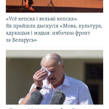
«Усё кепска і вельмі кепска».
Як прайшла дыскусія «Мова, культура,
адукацыя і мэдыя: нябачны фронт
за Беларусь»