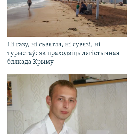
Ні газу, ні сьвятла, ні сувязі, ні
турыстаў: як праходзіць лягістычная
блякада Крыму