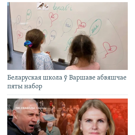
Беларуская школа ў Варшаве абвяшчае
пяты набор