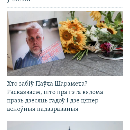
Хто забіў Паўла Шарамета?
Расказваем, што пра гэта вядома
празь дзесяць гадоў і дзе цяпер
асноўныя падазраваныя