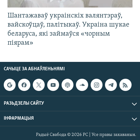
Шантажаваў украінскіх валянтэраў,
вайскоўцаў, палітыкаў. Украіна шукае
беларуса, які займаўся «чорным
піярам»
САЧЫЦЕ ЗА АБНАЎЛЕНЬНЯМІ
РАЗЬДЗЕЛЫ САЙТУ
ІНФАРМАЦЫЯ
Радыё Свабода © 2026 РС | Усе правы захаваныя.