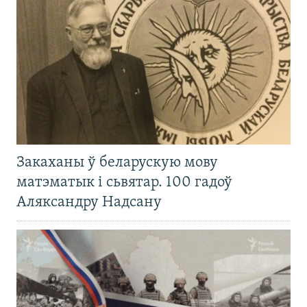
Закаханы ў беларускую мову
матэматык і сьвятар. 100 гадоў
Аляксандру Надсану