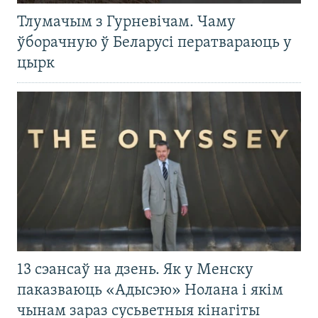
Тлумачым з Гурневічам. Чаму
ўборачную ў Беларусі ператвараюць у
цырк
13 сэансаў на дзень. Як у Менску
паказваюць «Адысэю» Нолана і якім
чынам зараз сусьветныя кінагіты