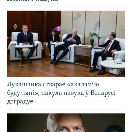
Лукашэнка стварае «акадэмію
будучыні», пакуль навука ў Беларусі
дэградуе