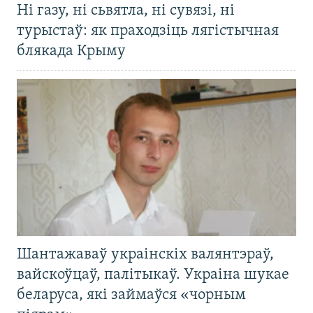
Ні газу, ні сьвятла, ні сувязі, ні
турыстаў: як праходзіць лягістычная
блякада Крыму
Шантажаваў украінскіх валянтэраў,
вайскоўцаў, палітыкаў. Украіна шукае
беларуса, які займаўся «чорным