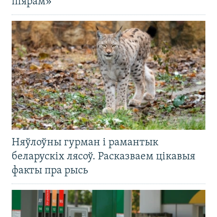
піярам»
Няўлоўны гурман і рамантык
беларускіх лясоў. Расказваем цікавыя
факты пра рысь