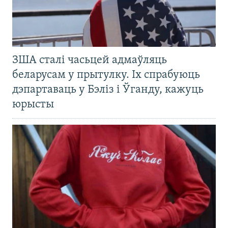
ЗША сталі часьцей адмаўляць
беларусам у прытулку. Іх спрабуюць
дэпартаваць у Бэліз і Ўганду, кажуць
юрысты