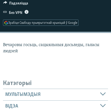
КУЛЬТУРА
МОВА
Падзяліцца
КАЛЯНДАР
НА ХВАЛЯХ СВАБОДЫ
Без VPN
Зрабіце Свабоду прыярытэтнай крыніцай ў Google
Вечаровы госьць, сацыяльныя досьледы, галасы
людзей
Катэгорыі
МУЛЬТЫМЭДЫЯ
ВІДЭА