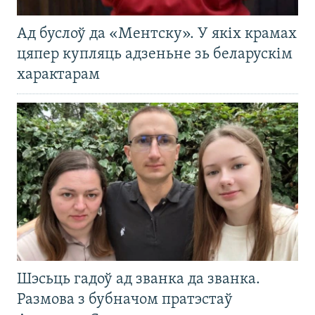
Ад буслоў да «Ментску». У якіх крамах
цяпер купляць адзеньне зь беларускім
характарам
Шэсьць гадоў ад званка да званка.
Размова з бубначом пратэстаў