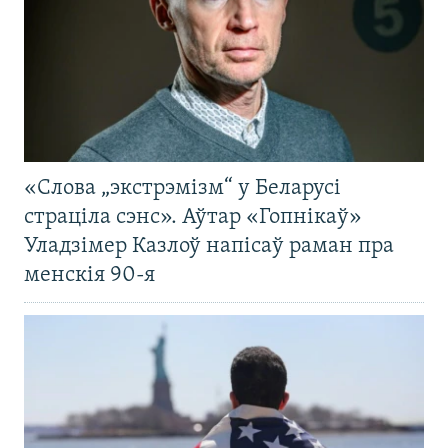
«Слова „экстрэмізм“ у Беларусі
страціла сэнс». Аўтар «Гопнікаў»
Уладзімер Казлоў напісаў раман пра
менскія 90-я