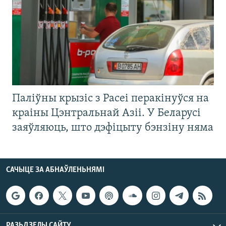
Паліўны крызіс з Расеі перакінуўся на
краіны Цэнтральнай Азіі. У Беларусі
заяўляюць, што дэфіцыту бэнзіну няма
САЧЫЦЕ ЗА АБНАЎЛЕНЬНЯМІ
РАЗЬДЗЕЛЫ САЙТУ