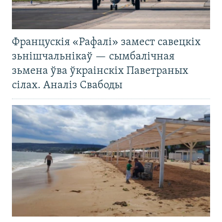
Францускія «Рафалі» замест савецкіх
зьнішчальнікаў — сымбалічная
зьмена ўва ўкраінскіх Паветраных
сілах. Аналіз Свабоды