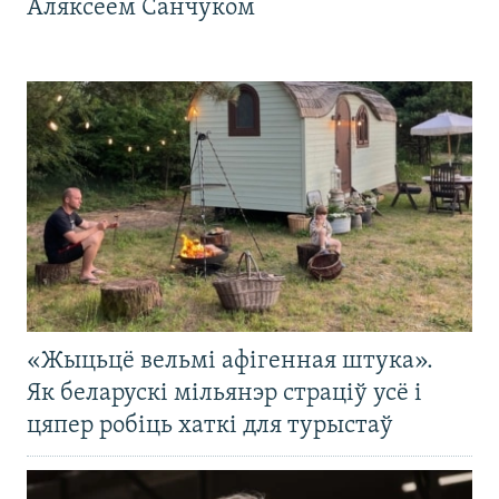
Аляксеем Санчуком
«Жыцьцё вельмі афігенная штука».
Як беларускі мільянэр страціў усё і
цяпер робіць хаткі для турыстаў