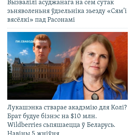
Вызвалілі асуджанага на сем сутак
зьняволеньня ўдзельніка зьезду «Сям’і
вясёлкі» пад Расонамі
Лукашэнка стварае акадэмію для Колі?
Брат будуе бізнэс на $10 млн.
Wildberries сьпяшаецца ў Беларусь.
Навіны 5 жніўня