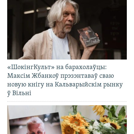
«ШокінгКульт» на барахолаўцы:
Максім Жбанкоў прэзэнтаваў сваю
новую кнігу на Кальварыйскім рынку
ў Вільні