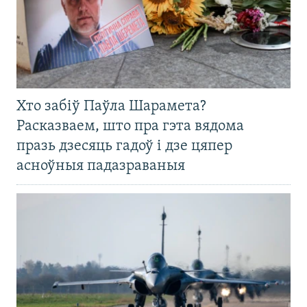
Хто забіў Паўла Шарамета?
Расказваем, што пра гэта вядома
празь дзесяць гадоў і дзе цяпер
асноўныя падазраваныя