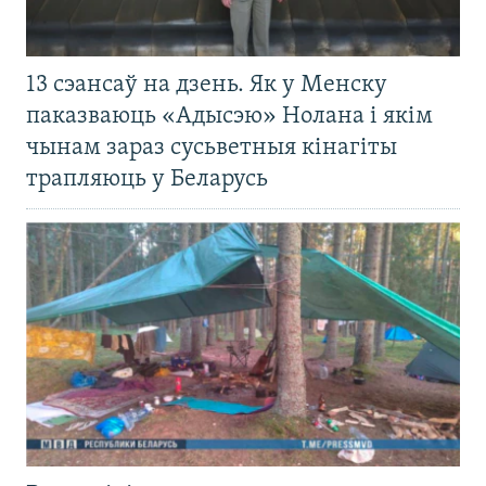
13 сэансаў на дзень. Як у Менску
паказваюць «Адысэю» Нолана і якім
чынам зараз сусьветныя кінагіты
трапляюць у Беларусь