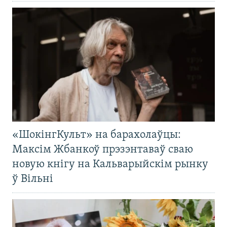
«ШокінгКульт» на барахолаўцы:
Максім Жбанкоў прэзэнтаваў сваю
новую кнігу на Кальварыйскім рынку
ў Вільні