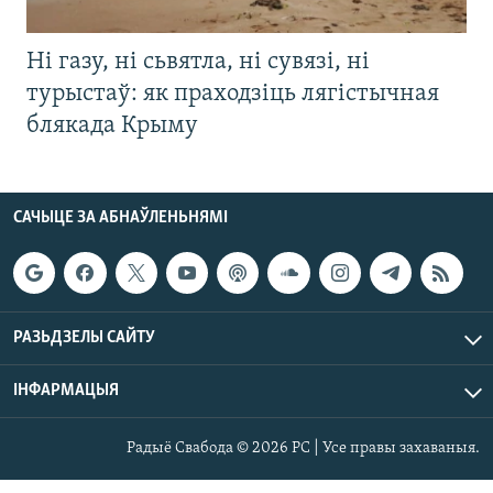
Ні газу, ні сьвятла, ні сувязі, ні
турыстаў: як праходзіць лягістычная
блякада Крыму
САЧЫЦЕ ЗА АБНАЎЛЕНЬНЯМІ
РАЗЬДЗЕЛЫ САЙТУ
ІНФАРМАЦЫЯ
Радыё Свабода © 2026 РС | Усе правы захаваныя.