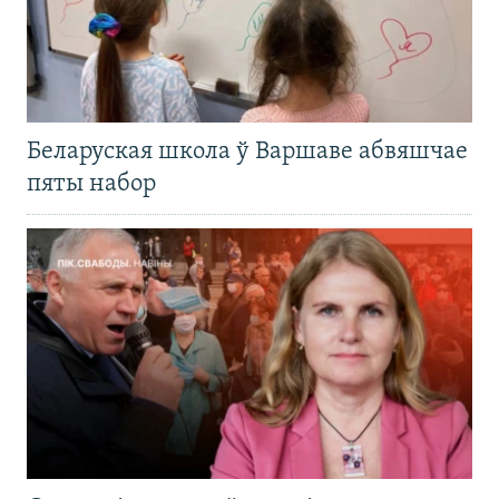
Беларуская школа ў Варшаве абвяшчае
пяты набор