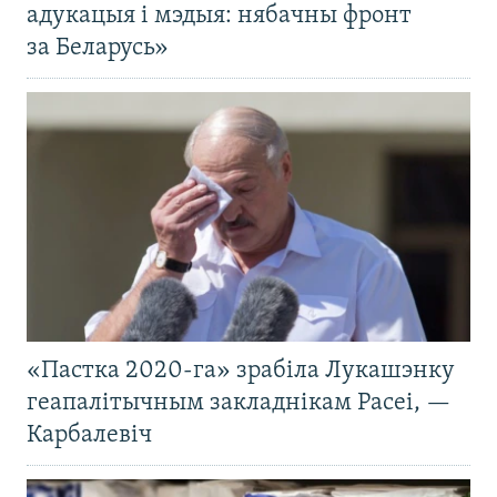
адукацыя і мэдыя: нябачны фронт
за Беларусь»
«Пастка 2020-га» зрабіла Лукашэнку
геапалітычным закладнікам Расеі, —
Карбалевіч