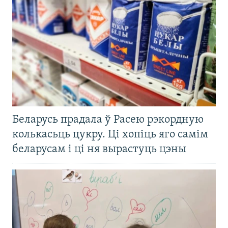
Беларусь прадала ў Расею рэкордную
колькасьць цукру. Ці хопіць яго самім
беларусам і ці ня вырастуць цэны