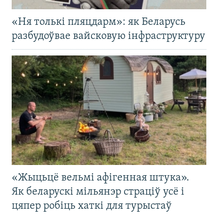
«Ня толькі пляцдарм»: як Беларусь
разбудоўвае вайсковую інфраструктуру
«Жыцьцё вельмі афігенная штука».
Як беларускі мільянэр страціў усё і
цяпер робіць хаткі для турыстаў