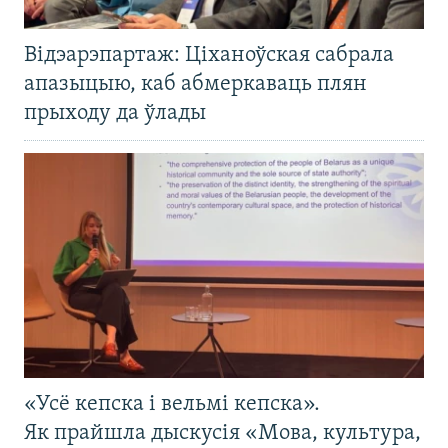
Відэарэпартаж: Ціханоўская сабрала
апазыцыю, каб абмеркаваць плян
прыходу да ўлады
«Усё кепска і вельмі кепска».
Як прайшла дыскусія «Мова, культура,