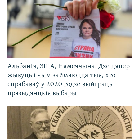
Альбанія, ЗША, Нямеччына. Дзе цяпер
жывуць і чым займаюцца тыя, хто
спрабаваў у 2020 годзе выйграць
прэзыдэнцкія выбары