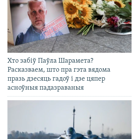
Хто забіў Паўла Шарамета?
Расказваем, што пра гэта вядома
празь дзесяць гадоў і дзе цяпер
асноўныя падазраваныя