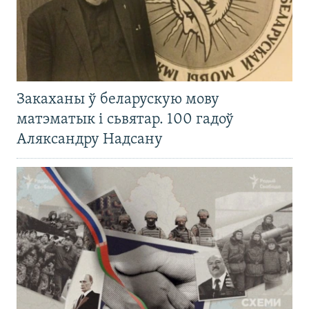
Закаханы ў беларускую мову
матэматык і сьвятар. 100 гадоў
Аляксандру Надсану