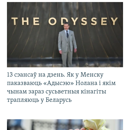
13 сэансаў на дзень. Як у Менску
паказваюць «Адысэю» Нолана і якім
чынам зараз сусьветныя кінагіты
трапляюць у Беларусь