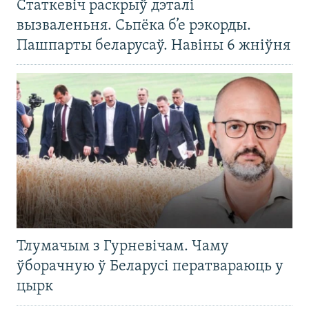
Статкевіч раскрыў дэталі
вызваленьня. Сьпёка б’е рэкорды.
Пашпарты беларусаў. Навіны 6 жніўня
Тлумачым з Гурневічам. Чаму
ўборачную ў Беларусі ператвараюць у
цырк