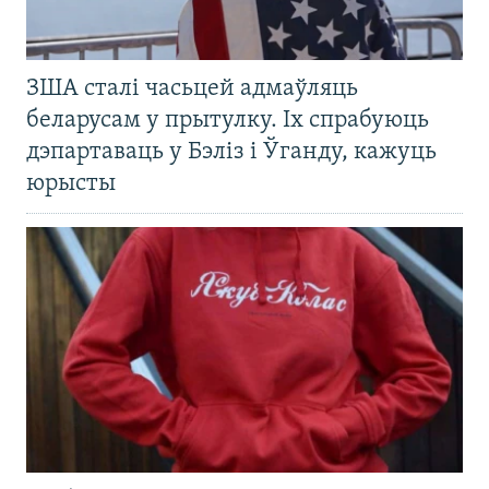
ЗША сталі часьцей адмаўляць
беларусам у прытулку. Іх спрабуюць
дэпартаваць у Бэліз і Ўганду, кажуць
юрысты