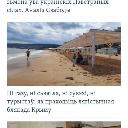
зьмена ўва ўкраінскіх Паветраных
сілах. Аналіз Свабоды
Ні газу, ні сьвятла, ні сувязі, ні
турыстаў: як праходзіць лягістычная
блякада Крыму