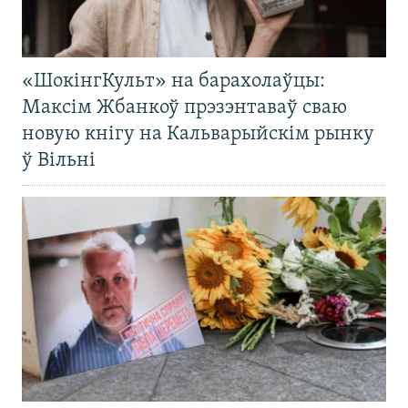
«ШокінгКульт» на барахолаўцы:
Максім Жбанкоў прэзэнтаваў сваю
новую кнігу на Кальварыйскім рынку
ў Вільні