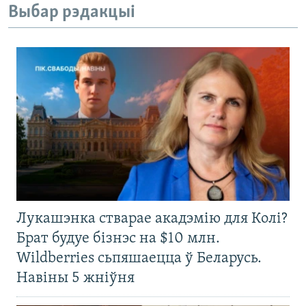
Выбар рэдакцыі
Лукашэнка стварае акадэмію для Колі?
Брат будуе бізнэс на $10 млн.
Wildberries сьпяшаецца ў Беларусь.
Навіны 5 жніўня