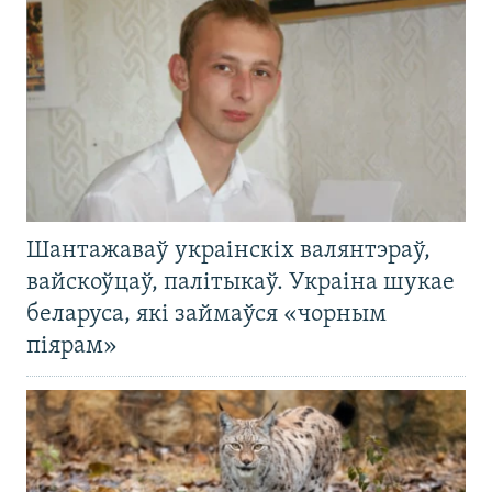
Шантажаваў украінскіх валянтэраў,
вайскоўцаў, палітыкаў. Украіна шукае
беларуса, які займаўся «чорным
піярам»