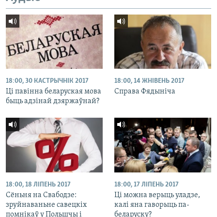
18:00, 30 КАСТРЫЧНІК 2017
18:00, 14 ЖНІВЕНЬ 2017
Ці павінна беларуская мова
Справа Фядыніча
быць адзінай дзяржаўнай?
18:00, 18 ЛІПЕНЬ 2017
18:00, 17 ЛІПЕНЬ 2017
Сёньня на Свабодзе:
Ці можна верыць уладзе,
зруйнаваньне савецкіх
калі яна гаворыць па-
помнікаў у Польшчы і
беларуску?