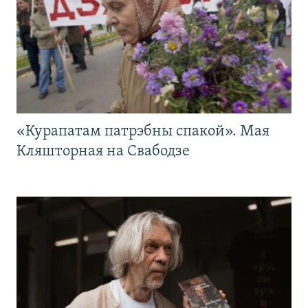
«Курапатам патрэбны спакой». Мая
Кляшторная на Свабодзе