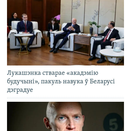
Лукашэнка стварае «акадэмію
будучыні», пакуль навука ў Беларусі
дэградуе