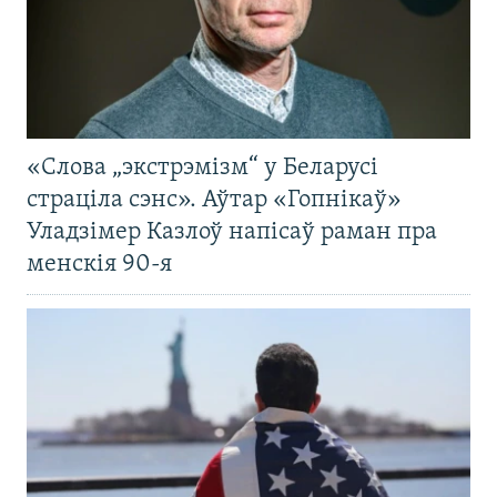
«Слова „экстрэмізм“ у Беларусі
страціла сэнс». Аўтар «Гопнікаў»
Уладзімер Казлоў напісаў раман пра
менскія 90-я