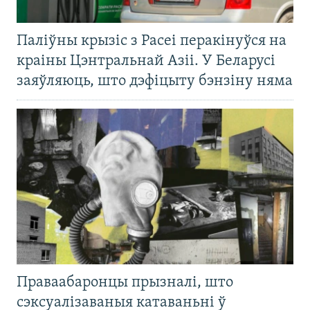
Паліўны крызіс з Расеі перакінуўся на
краіны Цэнтральнай Азіі. У Беларусі
заяўляюць, што дэфіцыту бэнзіну няма
Праваабаронцы прызналі, што
сэксуалізаваныя катаваньні ў