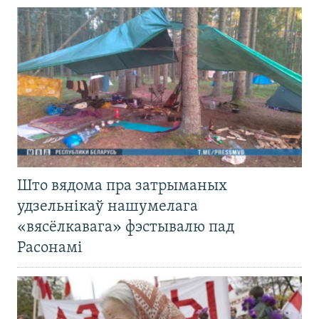
Што вядома пра затрыманых
удзельнікаў нашумелага
«вясёлкавага» фэстывалю пад
Расонамі