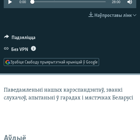
0:00
28:00
КУЛЬТУРА
МОВА
КАЛЯНДАР
НА ХВАЛЯХ СВАБОДЫ
Наўпроставы лінк
Падзяліцца
Без VPN
Зрабіце Свабоду прыярытэтнай крыніцай ў Google
Паведамленьні нашых карэспандэнтаў, званкі
слухачоў, апытаньні ў гарадах і мястэчках Беларусі
Аўдыё