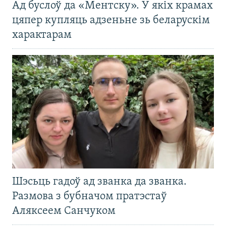
Ад буслоў да «Ментску». У якіх крамах
цяпер купляць адзеньне зь беларускім
характарам
Шэсьць гадоў ад званка да званка.
Размова з бубначом пратэстаў
Аляксеем Санчуком