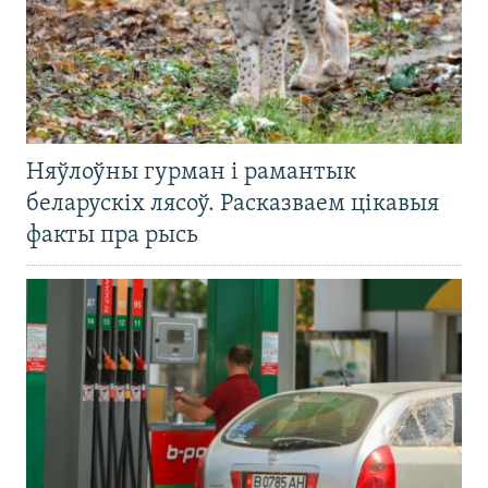
Няўлоўны гурман і рамантык
беларускіх лясоў. Расказваем цікавыя
факты пра рысь