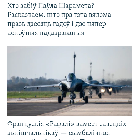
Хто забіў Паўла Шарамета?
Расказваем, што пра гэта вядома
празь дзесяць гадоў і дзе цяпер
асноўныя падазраваныя
Францускія «Рафалі» замест савецкіх
зьнішчальнікаў — сымбалічная