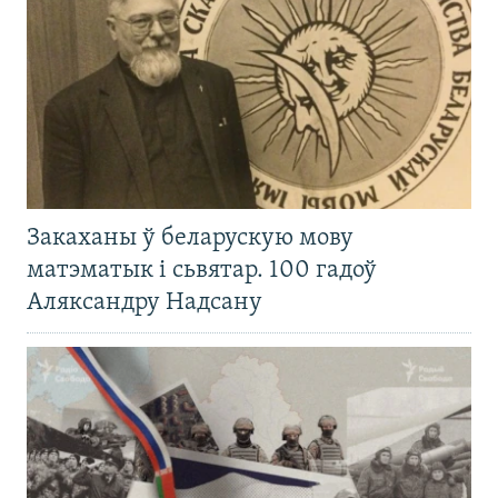
Закаханы ў беларускую мову
матэматык і сьвятар. 100 гадоў
Аляксандру Надсану