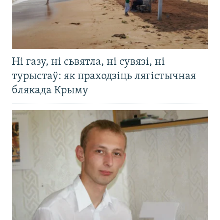
Ні газу, ні сьвятла, ні сувязі, ні
турыстаў: як праходзіць лягістычная
блякада Крыму