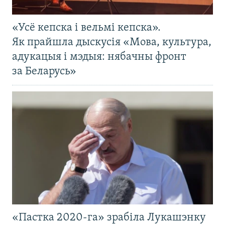
«Усё кепска і вельмі кепска».
Як прайшла дыскусія «Мова, культура,
адукацыя і мэдыя: нябачны фронт
за Беларусь»
«Пастка 2020-га» зрабіла Лукашэнку