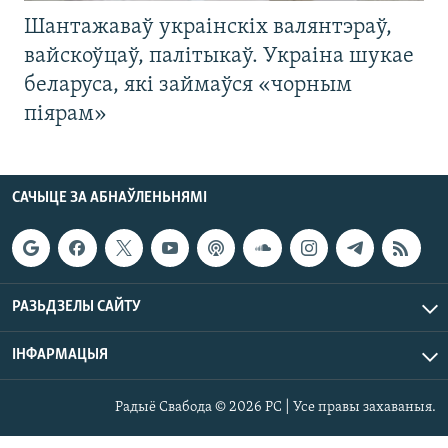
Шантажаваў украінскіх валянтэраў,
вайскоўцаў, палітыкаў. Украіна шукае
беларуса, які займаўся «чорным
піярам»
САЧЫЦЕ ЗА АБНАЎЛЕНЬНЯМІ
РАЗЬДЗЕЛЫ САЙТУ
ІНФАРМАЦЫЯ
Радыё Свабода © 2026 РС | Усе правы захаваныя.