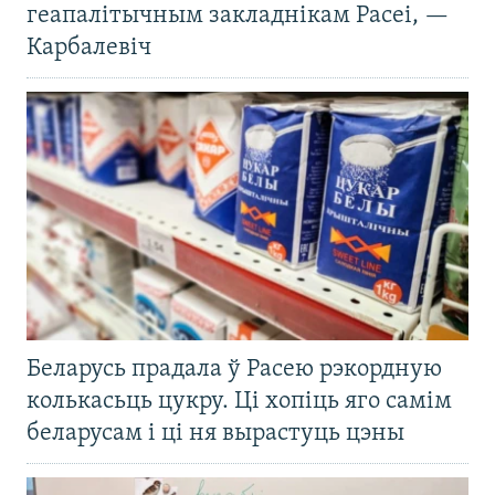
геапалітычным закладнікам Расеі, —
Карбалевіч
Беларусь прадала ў Расею рэкордную
колькасьць цукру. Ці хопіць яго самім
беларусам і ці ня вырастуць цэны