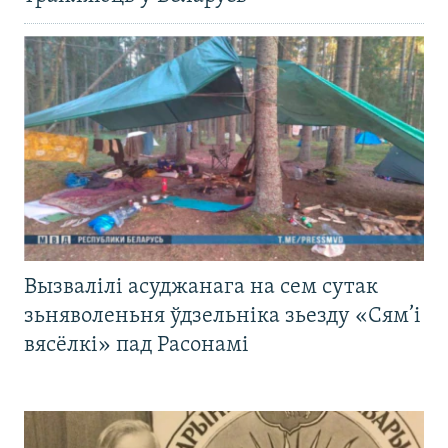
Вызвалілі асуджанага на сем сутак
зьняволеньня ўдзельніка зьезду «Сям’і
вясёлкі» пад Расонамі