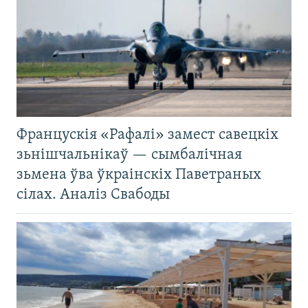
Францускія «Рафалі» замест савецкіх
зьнішчальнікаў — сымбалічная
зьмена ўва ўкраінскіх Паветраных
сілах. Аналіз Свабоды