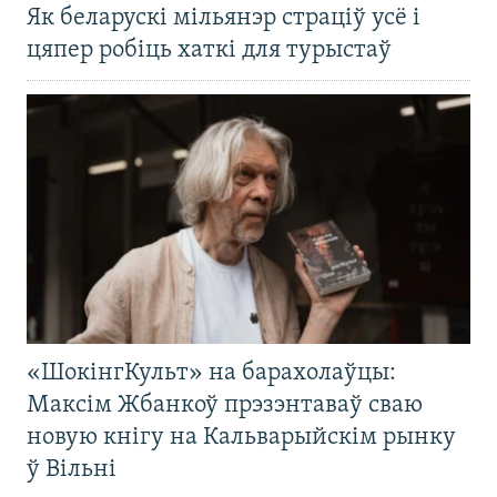
Як беларускі мільянэр страціў усё і
цяпер робіць хаткі для турыстаў
«ШокінгКульт» на барахолаўцы:
Максім Жбанкоў прэзэнтаваў сваю
новую кнігу на Кальварыйскім рынку
ў Вільні