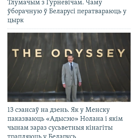
Тлумачым з Гурневічам. Чаму
ўборачную ў Беларусі ператвараюць у
цырк
13 сэансаў на дзень. Як у Менску
паказваюць «Адысэю» Нолана і якім
чынам зараз сусьветныя кінагіты
трапляюць у Беларусь