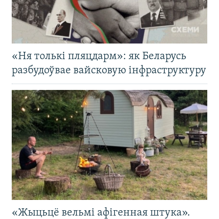
«Ня толькі пляцдарм»: як Беларусь
разбудоўвае вайсковую інфраструктуру
«Жыцьцё вельмі афігенная штука».