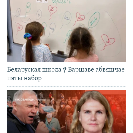
Беларуская школа ў Варшаве абвяшчае
пяты набор