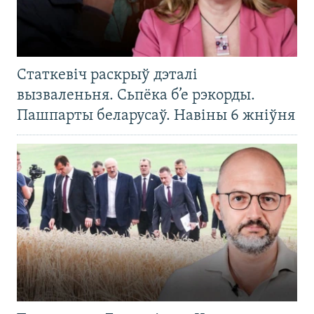
Статкевіч раскрыў дэталі
вызваленьня. Сьпёка б’е рэкорды.
Пашпарты беларусаў. Навіны 6 жніўня