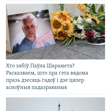
Хто забіў Паўла Шарамета?
Расказваем, што пра гэта вядома
празь дзесяць гадоў і дзе цяпер
асноўныя падазраваныя