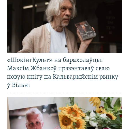
«ШокінгКульт» на барахолаўцы:
Максім Жбанкоў прэзэнтаваў сваю
новую кнігу на Кальварыйскім рынку
ў Вільні