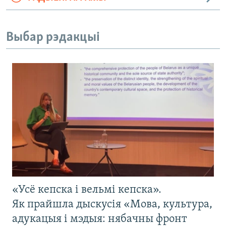
Выбар рэдакцыі
«Усё кепска і вельмі кепска».
Як прайшла дыскусія «Мова, культура,
адукацыя і мэдыя: нябачны фронт