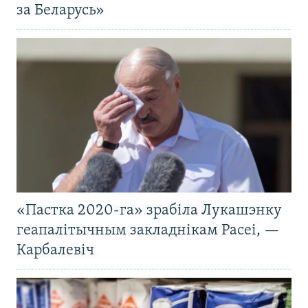
за Беларусь»
«Пастка 2020-га» зрабіла Лукашэнку
геапалітычным закладнікам Расеі, —
Карбалевіч