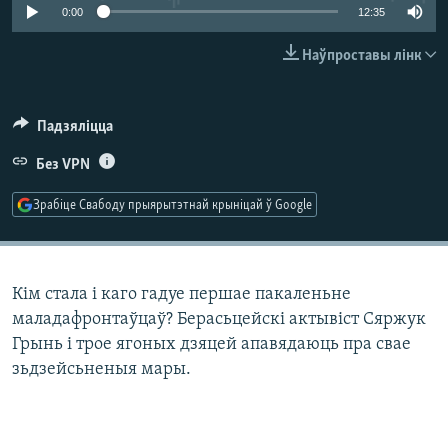
КУЛЬТУРА
МОВА
0:00
12:35
КАЛЯНДАР
НА ХВАЛЯХ СВАБОДЫ
Наўпроставы лінк
Падзяліцца
Без VPN
Зрабіце Свабоду прыярытэтнай крыніцай ў Google
Кім стала і каго гадуе першае пакаленьне
маладафронтаўцаў? Берасьцейскі актывіст Сяржук
Грынь і трое ягоных дзяцей апавядаюць пра свае
зьдзейсьненыя мары.