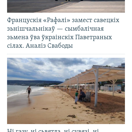
Францускія «Рафалі» замест савецкіх
зьнішчальнікаў — сымбалічная
зьмена ўва ўкраінскіх Паветраных
сілах. Аналіз Свабоды
Ні газу, ні сьвятла, ні сувязі, ні