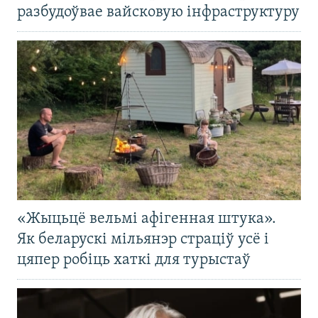
разбудоўвае вайсковую інфраструктуру
«Жыцьцё вельмі афігенная штука».
Як беларускі мільянэр страціў усё і
цяпер робіць хаткі для турыстаў