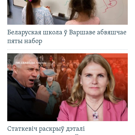
Беларуская школа ў Варшаве абвяшчае
пяты набор
Статкевіч раскрыў дэталі