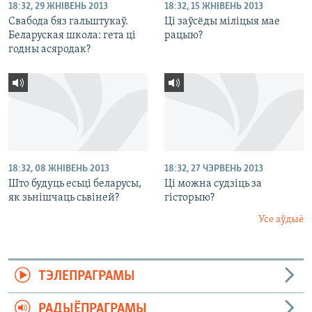
18:32, 29 ЖНІВЕНЬ 2013
18:32, 15 ЖНІВЕНЬ 2013
Свабода бяз гальштукаў.
Ці заўсёды міліцыя мае
Беларуская школа: гета ці
рацыю?
годны асяродак?
18:32, 08 ЖНІВЕНЬ 2013
18:32, 27 ЧЭРВЕНЬ 2013
Што будуць есьці беларусы,
Ці можна судзіць за
як зьнішчаць сьвіней?
гісторыю?
Усе аўдыё
ТЭЛЕПРАГРАМЫ
РАДЫЁПРАГРАМЫ