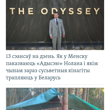
13 сэансаў на дзень. Як у Менску
паказваюць «Адысэю» Нолана і якім
чынам зараз сусьветныя кінагіты
трапляюць у Беларусь