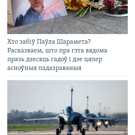
Хто забіў Паўла Шарамета?
Расказваем, што пра гэта вядома
празь дзесяць гадоў і дзе цяпер
асноўныя падазраваныя