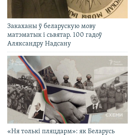
Закаханы ў беларускую мову
матэматык і сьвятар. 100 гадоў
Аляксандру Надсану
«Ня толькі пляцдарм»: як Беларусь