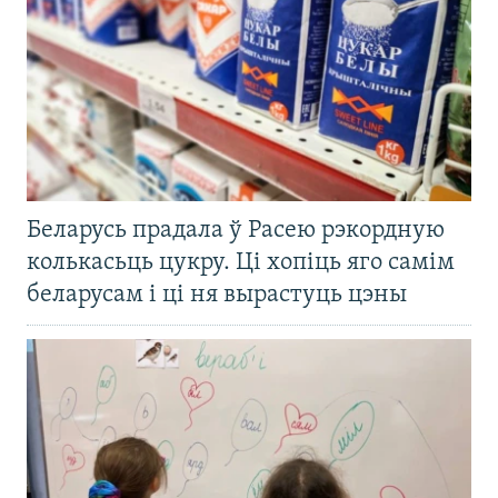
Беларусь прадала ў Расею рэкордную
колькасьць цукру. Ці хопіць яго самім
беларусам і ці ня вырастуць цэны