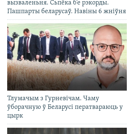
вызваленьня. Сьпёка б’е рэкорды.
Пашпарты беларусаў. Навіны 6 жніўня
Тлумачым з Гурневічам. Чаму
ўборачную ў Беларусі ператвараюць у
цырк