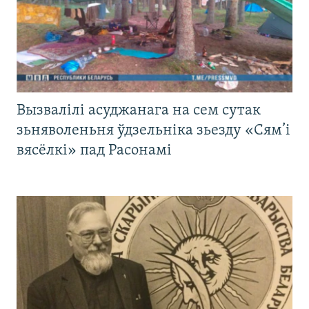
Вызвалілі асуджанага на сем сутак
зьняволеньня ўдзельніка зьезду «Сям’і
вясёлкі» пад Расонамі