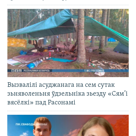
Вызвалілі асуджанага на сем сутак
зьняволеньня ўдзельніка зьезду «Сям’і
вясёлкі» пад Расонамі