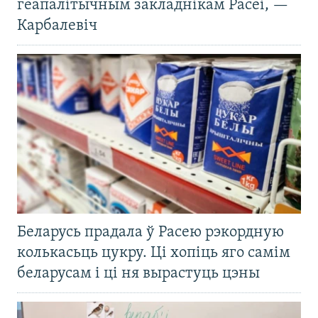
геапалітычным закладнікам Расеі, —
Карбалевіч
Беларусь прадала ў Расею рэкордную
колькасьць цукру. Ці хопіць яго самім
беларусам і ці ня вырастуць цэны