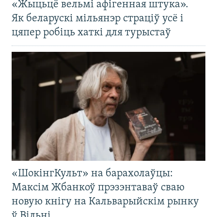
«Жыцьцё вельмі афігенная штука».
Як беларускі мільянэр страціў усё і
цяпер робіць хаткі для турыстаў
«ШокінгКульт» на барахолаўцы:
Максім Жбанкоў прэзэнтаваў сваю
новую кнігу на Кальварыйскім рынку
ў Вільні