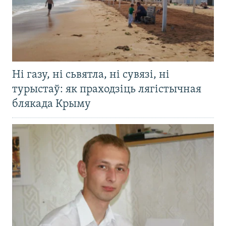
Ні газу, ні сьвятла, ні сувязі, ні
турыстаў: як праходзіць лягістычная
блякада Крыму