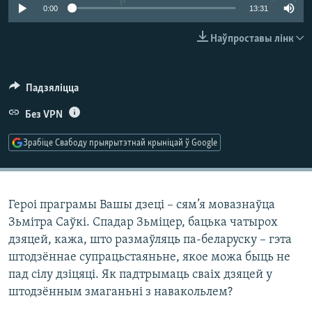
КУЛЬТУРА
МОВА
0:00
13:31
КАЛЯНДАР
НА ХВАЛЯХ СВАБОДЫ
Наўпроставы лінк
Падзяліцца
Без VPN
Зрабіце Свабоду прыярытэтнай крыніцай ў Google
Героі праграмы Вашы дзеці – сям’я мовазнаўца
Зьмітра Саўкі. Спадар Зьміцер, бацька чатырох
дзяцей, кажа, што размаўляць па-беларуску – гэта
штодзённае супрацьстаяньне, якое можа быць не
пад сілу дзіцяці. Як падтрымаць сваіх дзяцей у
штодзённым змаганьні з навакольлем?