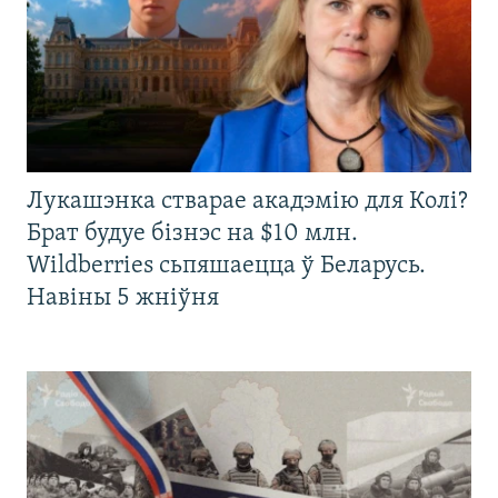
Лукашэнка стварае акадэмію для Колі?
Брат будуе бізнэс на $10 млн.
Wildberries сьпяшаецца ў Беларусь.
Навіны 5 жніўня