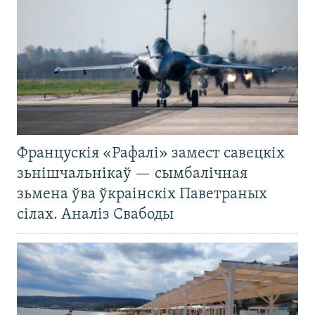
Францускія «Рафалі» замест савецкіх
зьнішчальнікаў — сымбалічная
зьмена ўва ўкраінскіх Паветраных
сілах. Аналіз Свабоды