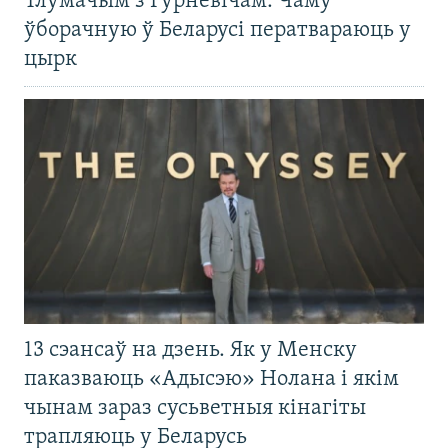
Тлумачым з Гурневічам. Чаму
ўборачную ў Беларусі ператвараюць у
цырк
13 сэансаў на дзень. Як у Менску
паказваюць «Адысэю» Нолана і якім
чынам зараз сусьветныя кінагіты
трапляюць у Беларусь