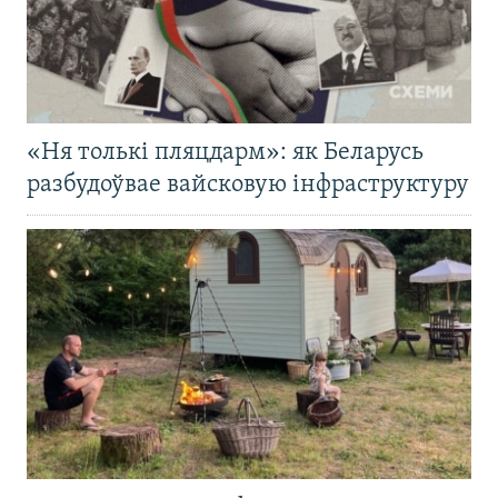
«Ня толькі пляцдарм»: як Беларусь
разбудоўвае вайсковую інфраструктуру