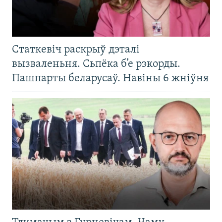
Статкевіч раскрыў дэталі
вызваленьня. Сьпёка б’е рэкорды.
Пашпарты беларусаў. Навіны 6 жніўня