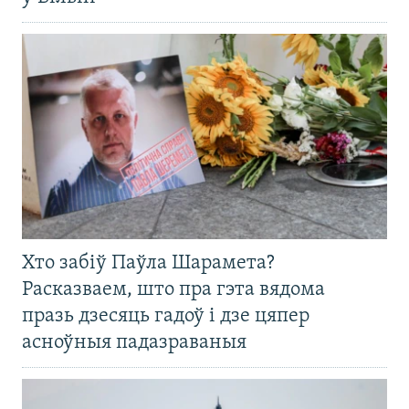
Хто забіў Паўла Шарамета?
Расказваем, што пра гэта вядома
празь дзесяць гадоў і дзе цяпер
асноўныя падазраваныя