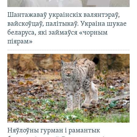
Шантажаваў украінскіх валянтэраў,
вайскоўцаў, палітыкаў. Украіна шукае
беларуса, які займаўся «чорным
піярам»
Няўлоўны гурман і рамантык