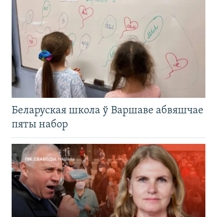
Беларуская школа ў Варшаве абвяшчае
пяты набор