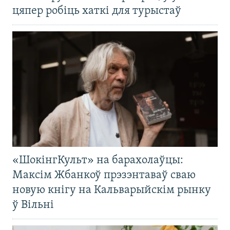
цяпер робіць хаткі для турыстаў
«ШокінгКульт» на барахолаўцы:
Максім Жбанкоў прэзэнтаваў сваю
новую кнігу на Кальварыйскім рынку
ў Вільні