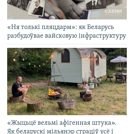
«Ня толькі пляцдарм»: як Беларусь
разбудоўвае вайсковую інфраструктуру
«Жыцьцё вельмі афігенная штука».
Як беларускі мільянэр страціў усё і