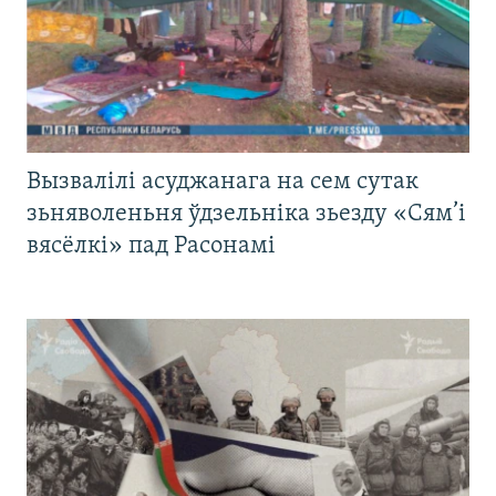
Вызвалілі асуджанага на сем сутак
зьняволеньня ўдзельніка зьезду «Сям’і
вясёлкі» пад Расонамі