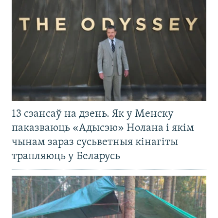
13 сэансаў на дзень. Як у Менску
паказваюць «Адысэю» Нолана і якім
чынам зараз сусьветныя кінагіты
трапляюць у Беларусь