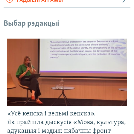
РАДЫЁПРАГРАМЫ
Выбар рэдакцыі
«Усё кепска і вельмі кепска».
Як прайшла дыскусія «Мова, культура,
адукацыя і мэдыя: нябачны фронт