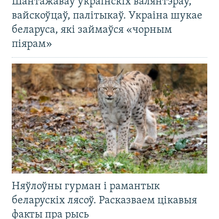
Шантажаваў украінскіх валянтэраў,
вайскоўцаў, палітыкаў. Украіна шукае
беларуса, які займаўся «чорным
піярам»
Няўлоўны гурман і рамантык
беларускіх лясоў. Расказваем цікавыя
факты пра рысь