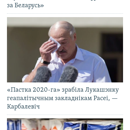
за Беларусь»
«Пастка 2020-га» зрабіла Лукашэнку
геапалітычным закладнікам Расеі, —
Карбалевіч