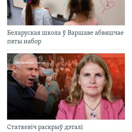
Беларуская школа ў Варшаве абвяшчае
пяты набор
Статкевіч раскрыў дэталі