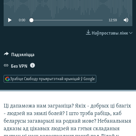
КУЛЬТУРА
МОВА
No media source currently available
КАЛЯНДАР
НА ХВАЛЯХ СВАБОДЫ
0:00
12:59
Наўпроставы лінк
Падзяліцца
Без VPN
Зрабіце Свабоду прыярытэтнай крыніцай ў Google
Ці дапаможа нам заграніца? Якіх - добрых ці благіх
- людзей на зямлі болей? І што трэба рабіць, каб
беларусы загаварылі на роднай мове? Небанальныя
адказы ад цікавых людзей на гэтыя складаныя