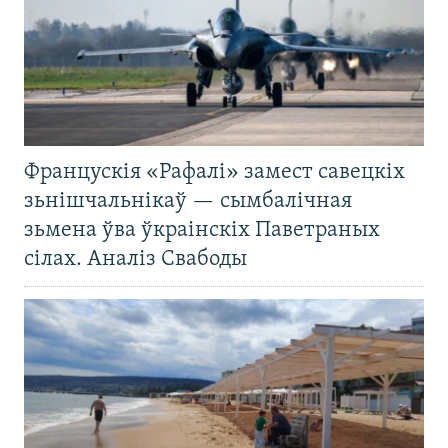
Францускія «Рафалі» замест савецкіх
зьнішчальнікаў — сымбалічная
зьмена ўва ўкраінскіх Паветраных
сілах. Аналіз Свабоды