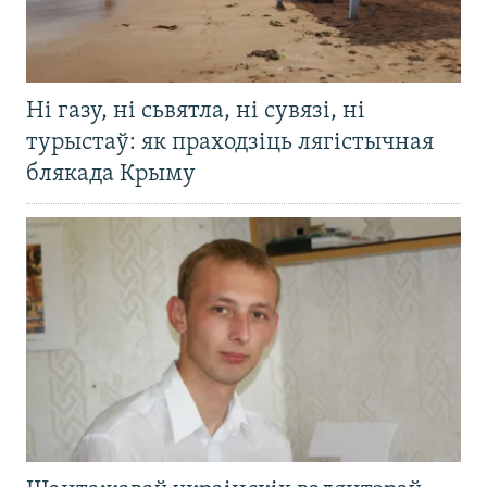
Ні газу, ні сьвятла, ні сувязі, ні
турыстаў: як праходзіць лягістычная
блякада Крыму