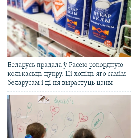
Беларусь прадала ў Расею рэкордную
колькасьць цукру. Ці хопіць яго самім
беларусам і ці ня вырастуць цэны