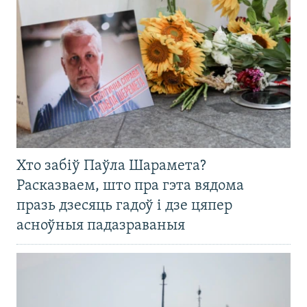
Хто забіў Паўла Шарамета?
Расказваем, што пра гэта вядома
празь дзесяць гадоў і дзе цяпер
асноўныя падазраваныя