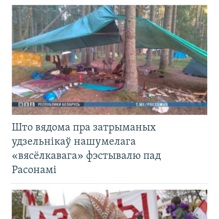
Што вядома пра затрыманых
удзельнікаў нашумелага
«вясёлкавага» фэстывалю пад
Расонамі