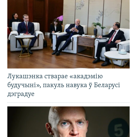
Лукашэнка стварае «акадэмію
будучыні», пакуль навука ў Беларусі
дэградуе