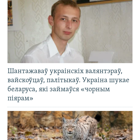
Шантажаваў украінскіх валянтэраў,
вайскоўцаў, палітыкаў. Украіна шукае
беларуса, які займаўся «чорным
піярам»