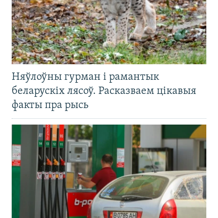
Няўлоўны гурман і рамантык
беларускіх лясоў. Расказваем цікавыя
факты пра рысь