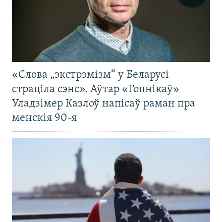
«Слова „экстрэмізм“ у Беларусі
страціла сэнс». Аўтар «Гопнікаў»
Уладзімер Казлоў напісаў раман пра
менскія 90-я