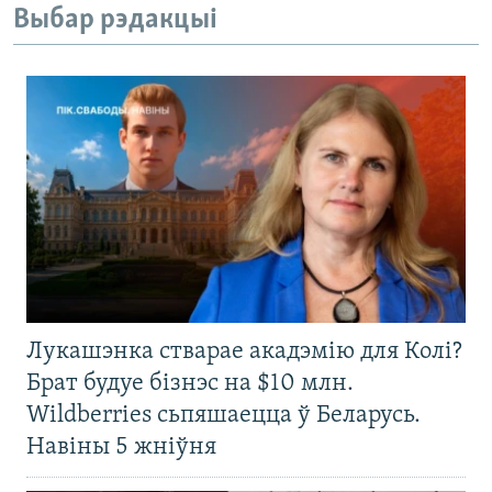
Выбар рэдакцыі
Лукашэнка стварае акадэмію для Колі?
Брат будуе бізнэс на $10 млн.
Wildberries сьпяшаецца ў Беларусь.
Навіны 5 жніўня