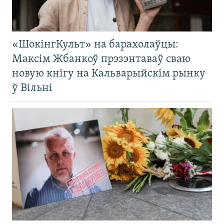
«ШокінгКульт» на барахолаўцы:
Максім Жбанкоў прэзэнтаваў сваю
новую кнігу на Кальварыйскім рынку
ў Вільні