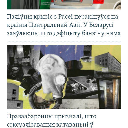
Паліўны крызіс з Расеі перакінуўся на
краіны Цэнтральнай Азіі. У Беларусі
заяўляюць, што дэфіцыту бэнзіну няма
Праваабаронцы прызналі, што
сэксуалізаваныя катаваньні ў