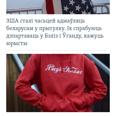
ЗША сталі часьцей адмаўляць
беларусам у прытулку. Іх спрабуюць
дэпартаваць у Бэліз і Ўганду, кажуць
юрысты