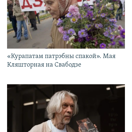
«Курапатам патрэбны спакой». Мая
Кляшторная на Свабодзе