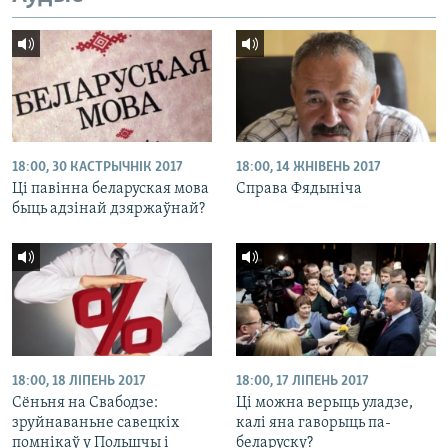
18:00, 30 КАСТРЫЧНІК 2017
18:00, 14 ЖНІВЕНЬ 2017
Ці павінна беларуская мова
Справа Фядыніча
быць адзінай дзяржаўнай?
18:00, 18 ЛІПЕНЬ 2017
18:00, 17 ЛІПЕНЬ 2017
Сёньня на Свабодзе:
Ці можна верыць уладзе,
зруйнаваньне савецкіх
калі яна гаворыць па-
помнікаў у Польшчы і
беларуску?