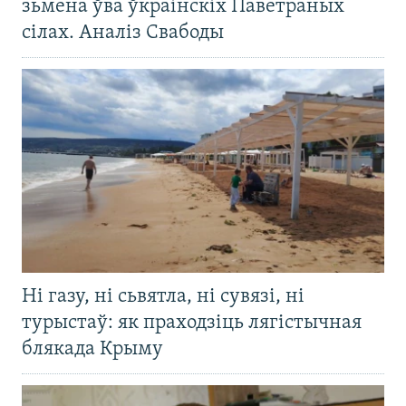
зьмена ўва ўкраінскіх Паветраных
сілах. Аналіз Свабоды
Ні газу, ні сьвятла, ні сувязі, ні
турыстаў: як праходзіць лягістычная
блякада Крыму