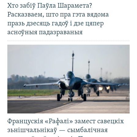
Хто забіў Паўла Шарамета?
Расказваем, што пра гэта вядома
празь дзесяць гадоў і дзе цяпер
асноўныя падазраваныя
Францускія «Рафалі» замест савецкіх
зьнішчальнікаў — сымбалічная