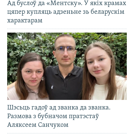
Ад буслоў да «Ментску». У якіх крамах
цяпер купляць адзеньне зь беларускім
характарам
Шэсьць гадоў ад званка да званка.
Размова з бубначом пратэстаў
Аляксеем Санчуком