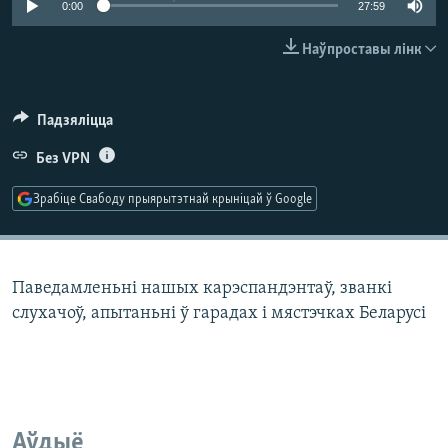
0:00
27:59
КУЛЬТУРА
МОВА
КАЛЯНДАР
НА ХВАЛЯХ СВАБОДЫ
Наўпроставы лінк
Падзяліцца
Без VPN
Зрабіце Свабоду прыярытэтнай крыніцай ў Google
Паведамленьні нашых карэспандэнтаў, званкі
слухачоў, апытаньні ў гарадах і мястэчках Беларусі
Аўдыё