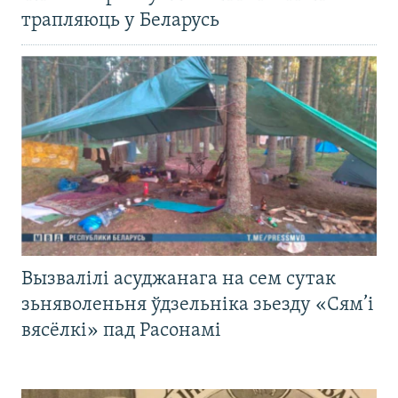
трапляюць у Беларусь
Вызвалілі асуджанага на сем сутак
зьняволеньня ўдзельніка зьезду «Сям’і
вясёлкі» пад Расонамі