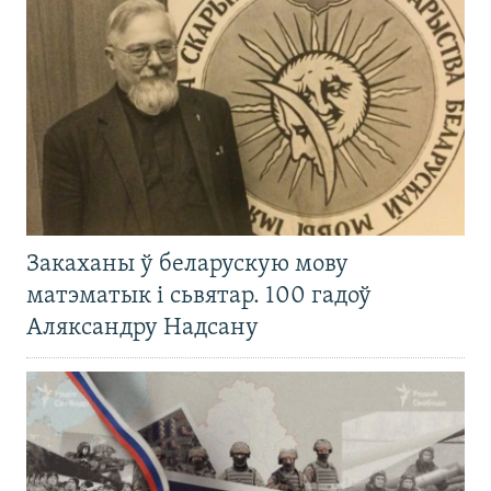
Закаханы ў беларускую мову
матэматык і сьвятар. 100 гадоў
Аляксандру Надсану