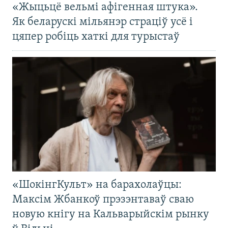
«Жыцьцё вельмі афігенная штука».
Як беларускі мільянэр страціў усё і
цяпер робіць хаткі для турыстаў
«ШокінгКульт» на барахолаўцы:
Максім Жбанкоў прэзэнтаваў сваю
новую кнігу на Кальварыйскім рынку