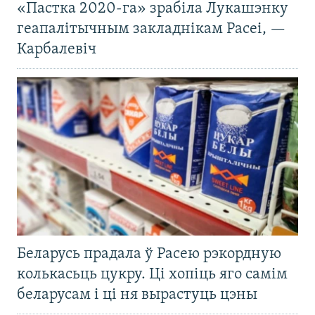
«Пастка 2020-га» зрабіла Лукашэнку
геапалітычным закладнікам Расеі, —
Карбалевіч
Беларусь прадала ў Расею рэкордную
колькасьць цукру. Ці хопіць яго самім
беларусам і ці ня вырастуць цэны