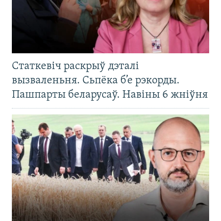
Статкевіч раскрыў дэталі
вызваленьня. Сьпёка б’е рэкорды.
Пашпарты беларусаў. Навіны 6 жніўня