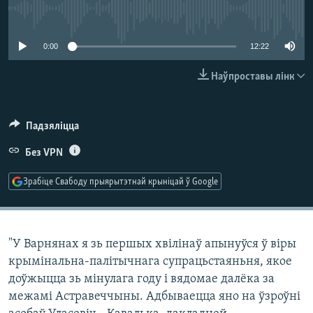
КУЛЬТУРА
МОВА
No media source currently available
КАЛЯНДАР
НА ХВАЛЯХ СВАБОДЫ
0:00
12:22
Наўпроставы лінк
Падзяліцца
Без VPN
Зрабіце Свабоду прыярытэтнай крыніцай ў Google
"У Варнянах я зь першых хвілінаў апынуўся ў віры
крымінальна-палітычнага супрацьстаяньня, якое
доўжыцца зь мінулага году і вядомае далёка за
межамі Астравеччыны. Адбываецца яно на ўзроўні