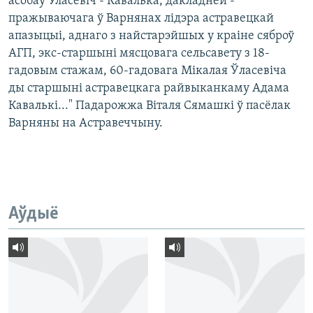
асобаў Уласевіч - Кавалька, дакладней -
пражываючага ў Варнянах лідэра астравецкай
апазыцыі, аднаго з найстарэйшых у краіне сяброў
АГП, экс-старшыні мясцовага сельсавету з 18-
гадовым стажам, 60-гадовага Мікалая Ўласевіча
ды старшыні астравецкага райвыканкаму Адама
Кавалькі..." Падарожжа Віталя Сямашкі ў пасёлак
Варняны на Астравеччыну.
Аўдыё