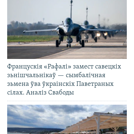
Францускія «Рафалі» замест савецкіх
зьнішчальнікаў — сымбалічная
зьмена ўва ўкраінскіх Паветраных
сілах. Аналіз Свабоды