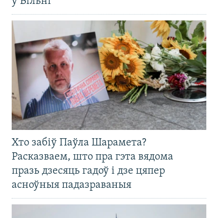
ў Вільні
Хто забіў Паўла Шарамета?
Расказваем, што пра гэта вядома
празь дзесяць гадоў і дзе цяпер
асноўныя падазраваныя