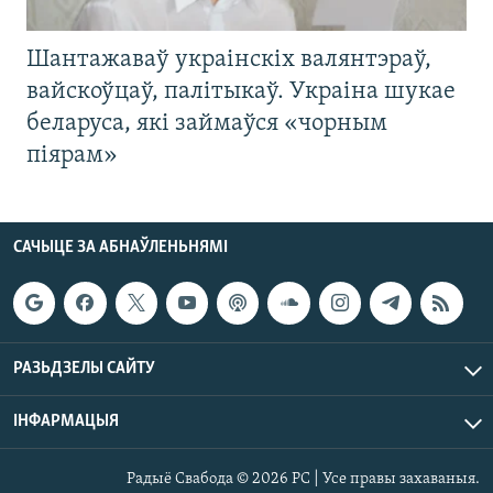
Шантажаваў украінскіх валянтэраў,
вайскоўцаў, палітыкаў. Украіна шукае
беларуса, які займаўся «чорным
піярам»
САЧЫЦЕ ЗА АБНАЎЛЕНЬНЯМІ
РАЗЬДЗЕЛЫ САЙТУ
ІНФАРМАЦЫЯ
Радыё Свабода © 2026 РС | Усе правы захаваныя.