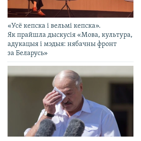
«Усё кепска і вельмі кепска».
Як прайшла дыскусія «Мова, культура,
адукацыя і мэдыя: нябачны фронт
за Беларусь»