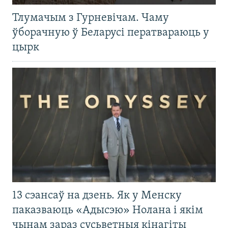
Тлумачым з Гурневічам. Чаму
ўборачную ў Беларусі ператвараюць у
цырк
13 сэансаў на дзень. Як у Менску
паказваюць «Адысэю» Нолана і якім
чынам зараз сусьветныя кінагіты