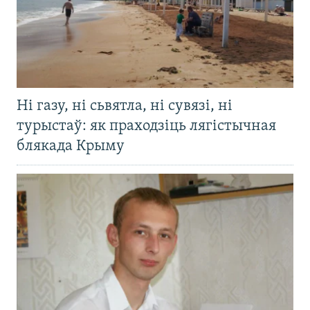
Ні газу, ні сьвятла, ні сувязі, ні
турыстаў: як праходзіць лягістычная
блякада Крыму