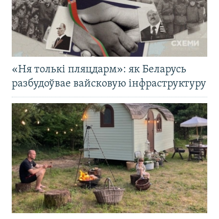
«Ня толькі пляцдарм»: як Беларусь
разбудоўвае вайсковую інфраструктуру