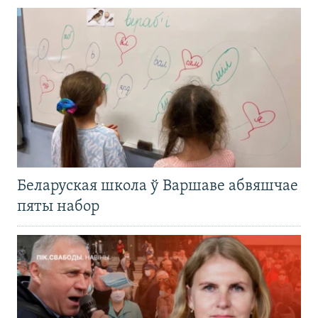
Беларуская школа ў Варшаве абвяшчае
пяты набор