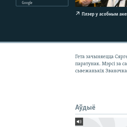
Google
КАЛЯНДАР
НА ХВАЛЯХ СВАБОДЫ
Плэер у асобным ак
Гета зачыняецца Сяргей
паратунак. Мэрсі за с
сьвежанькіх Званочка
Аўдыё