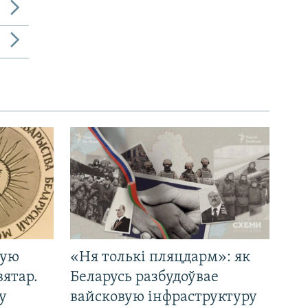
кую
«Ня толькі пляцдарм»: як
вятар.
Беларусь разбудоўвае
у
вайсковую інфраструктуру