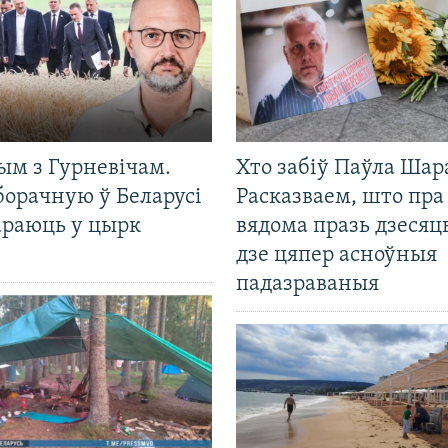
ым з Гурневічам.
Хто забіў Паўла Шар
борачную ў Беларусі
Расказваем, што пра
араюць у цырк
вядома празь дзесяць
дзе цяпер асноўныя
падазраваныя