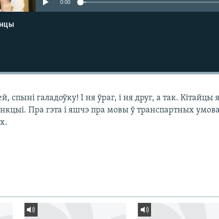
0:00
енцы
, спыні галадоўку! І ня ўраг, і ня друг, а так. Кітайцы 
анкцыі. Пра гэта і яшчэ пра мовы ў транспартных умов
х.