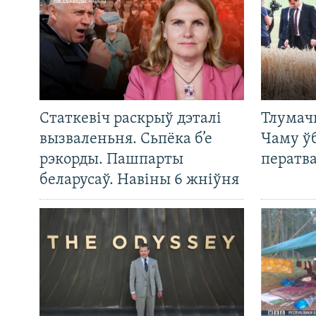
Статкевіч раскрыў дэталі
Тлумач
вызваленьня. Сьпёка б’е
Чаму ў
рэкорды. Пашпарты
ператв
беларусаў. Навіны 6 жніўня