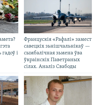
амета?
Францускія «Рафалі» замест
 гэта
савецкіх зьнішчальнікаў —
 гадоў і
сымбалічная зьмена ўва
ўкраінскіх Паветраных
сілах. Аналіз Свабоды