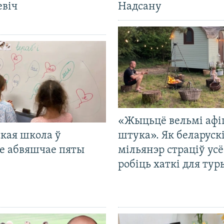
евіч
Надсану
«Жыцьцё вельмі афі
кая школа ў
штука». Як беларуск
е абвяшчае пяты
мільянэр страціў усё
робіць хаткі для тур