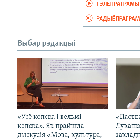
ТЭЛЕПРАГРАМЫ
РАДЫЁПРАГРА
Выбар рэдакцыі
«Усё кепска і вельмі
«Пастка
кепска». Як прайшла
Лукашэ
дыскусія «Мова, культура,
закладн