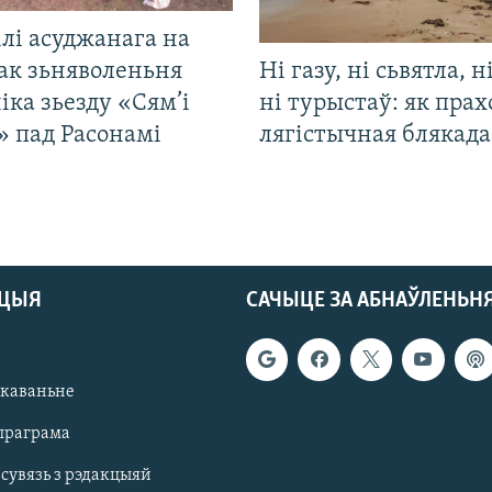
лі асуджанага на
ак зьняволеньня
Ні газу, ні сьвятла, н
іка зьезду «Сям’і
ні турыстаў: як прах
» пад Расонамі
лягістычная блякад
АЦЫЯ
САЧЫЦЕ ЗА АБНАЎЛЕНЬН
якаваньне
праграма
 сувязь з рэдакцыяй