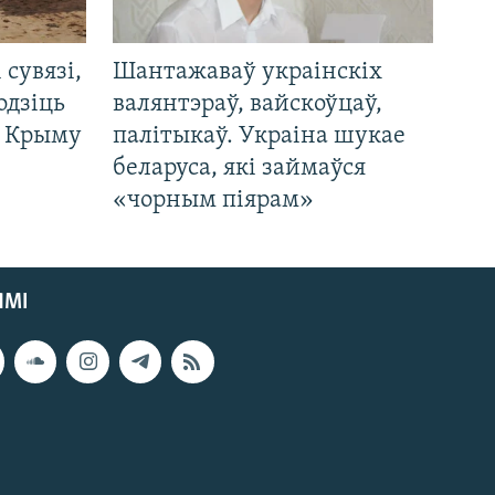
і сувязі,
Шантажаваў украінскіх
одзіць
валянтэраў, вайскоўцаў,
а Крыму
палітыкаў. Украіна шукае
беларуса, які займаўся
«чорным піярам»
ЯМІ