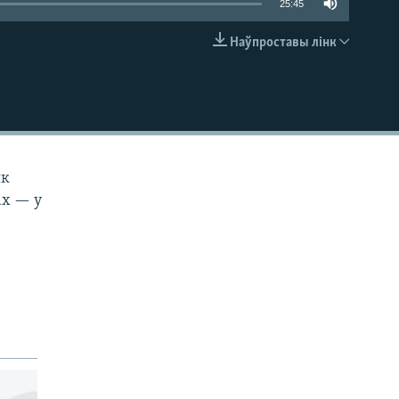
25:45
Наўпроставы лінк
EMBED
як
ах — у