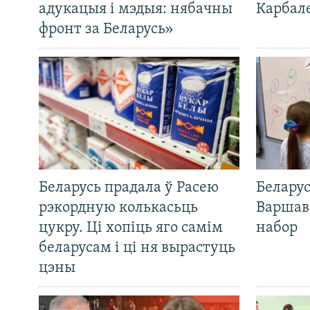
адукацыя і мэдыя: нябачны
Карбал
фронт за Беларусь»
Беларусь прадала ў Расею
Беларус
рэкордную колькасьць
Варшав
цукру. Ці хопіць яго самім
набор
беларусам і ці ня вырастуць
цэны