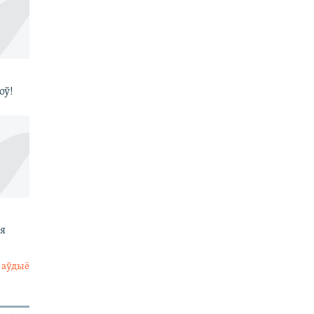
оў!
ыя
 аўдыё