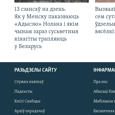
13 сэансаў на дзень.
Вызвалі
Як у Менску паказваюць
сем сут
«Адысэю» Нолана і якім
ўдзельн
чынам зараз сусьветныя
вясёлкі
кінагіты трапляюць
у Беларусь
РАЗЬДЗЕЛЫ САЙТУ
ІНФАРМ
Стужка навінаў
Пра нас
Падкасты
Абысьці бл
Кнігі Свабоды
Мабільная 
Архіў перадачаў
Бясьпечная