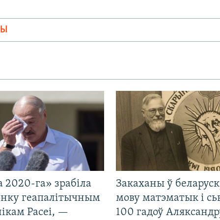
МЫ
 2020-га» зрабіла
Закаханы ў беларус
нку геапалітычным
мову матэматык і сь
ікам Расеі, —
100 гадоў Аляксандр