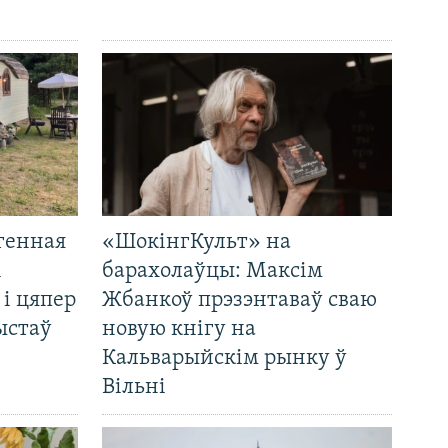
генная
«ШокінгКульт» на
і
барахолаўцы: Максім
 і цяпер
Жбанкоў прэзэнтаваў сваю
ыстаў
новую кнігу на
Кальварыйскім рынку ў
Вільні