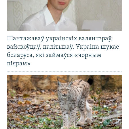
Шантажаваў украінскіх валянтэраў,
вайскоўцаў, палітыкаў. Украіна шукае
беларуса, які займаўся «чорным
піярам»