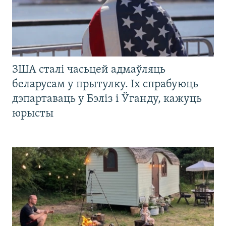
ЗША сталі часьцей адмаўляць
беларусам у прытулку. Іх спрабуюць
дэпартаваць у Бэліз і Ўганду, кажуць
юрысты