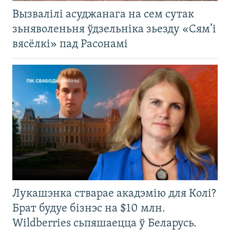
Вызвалілі асуджанага на сем сутак
зьняволеньня ўдзельніка зьезду «Сям’і
вясёлкі» пад Расонамі
Лукашэнка стварае акадэмію для Колі?
Брат будуе бізнэс на $10 млн.
Wildberries сьпяшаецца ў Беларусь.