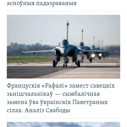
асноўныя падазраваныя
Францускія «Рафалі» замест савецкіх
зьнішчальнікаў — сымбалічная
зьмена ўва ўкраінскіх Паветраных
сілах. Аналіз Свабоды