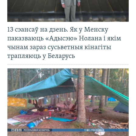
13 сэансаў на дзень. Як у Менску
паказваюць «Адысэю» Нолана і якім
чынам зараз сусьветныя кінагіты
трапляюць у Беларусь