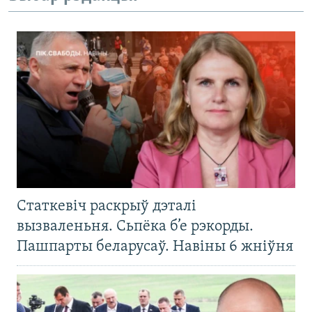
Статкевіч раскрыў дэталі
вызваленьня. Сьпёка б’е рэкорды.
Пашпарты беларусаў. Навіны 6 жніўня