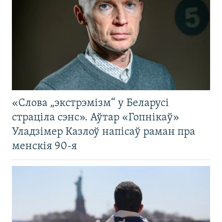
«Слова „экстрэмізм“ у Беларусі
страціла сэнс». Аўтар «Гопнікаў»
Уладзімер Казлоў напісаў раман пра
менскія 90-я