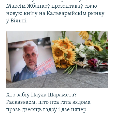
Максім Жбанкоў прэзэнтаваў сваю
новую кнігу на Кальварыйскім рынку
ў Вільні
Хто забіў Паўла Шарамета?
Расказваем, што пра гэта вядома
празь дзесяць гадоў і дзе цяпер