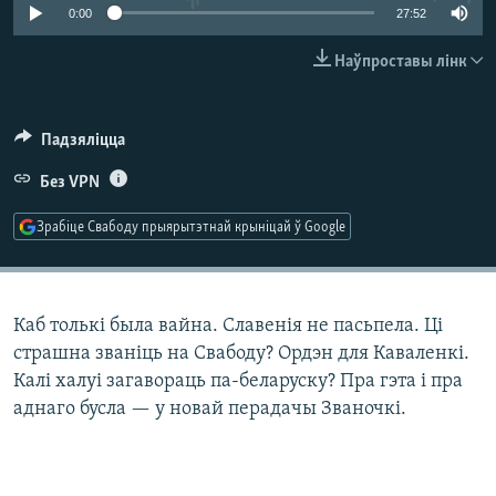
КУЛЬТУРА
МОВА
0:00
27:52
КАЛЯНДАР
НА ХВАЛЯХ СВАБОДЫ
Наўпроставы лінк
Падзяліцца
Без VPN
Зрабіце Свабоду прыярытэтнай крыніцай ў Google
Каб толькі была вайна. Славенія не пасьпела. Ці
страшна званіць на Свабоду? Ордэн для Каваленкі.
Калі халуі загавораць па-беларуску? Пра гэта і пра
аднаго бусла — у новай перадачы Званочкі.