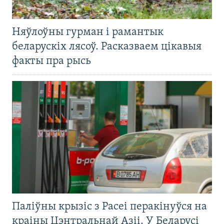
Няўлоўны гурман і рамантык
беларускіх лясоў. Расказваем цікавыя
факты пра рысь
Паліўны крызіс з Расеі перакінуўся на
краіны Цэнтральнай Азіі. У Беларусі