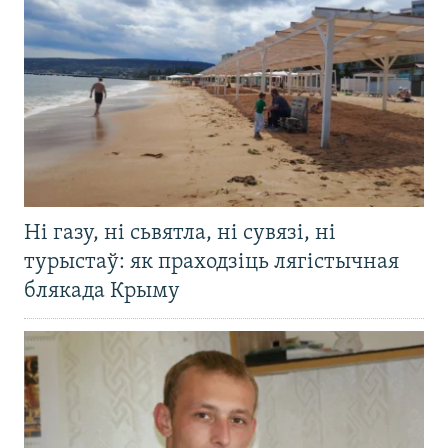
Ні газу, ні сьвятла, ні сувязі, ні
турыстаў: як праходзіць лягістычная
блякада Крыму