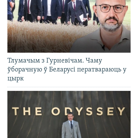
Тлумачым з Гурневічам. Чаму
ўборачную ў Беларусі ператвараюць у
цырк