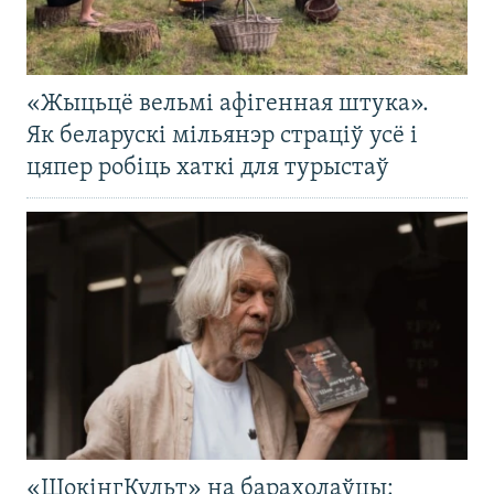
«Жыцьцё вельмі афігенная штука».
Як беларускі мільянэр страціў усё і
цяпер робіць хаткі для турыстаў
«ШокінгКульт» на барахолаўцы: