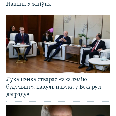
Навіны 5 жніўня
Лукашэнка стварае «акадэмію
будучыні», пакуль навука ў Беларусі
дэградуе