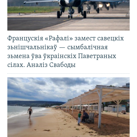
Францускія «Рафалі» замест савецкіх
зьнішчальнікаў — сымбалічная
зьмена ўва ўкраінскіх Паветраных
сілах. Аналіз Свабоды