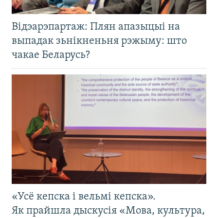
Відэарэпартаж: Плян апазыцыі на
выпадак зьнікненьня рэжыму: што
чакае Беларусь?
«Усё кепска і вельмі кепска».
Як прайшла дыскусія «Мова, культура,