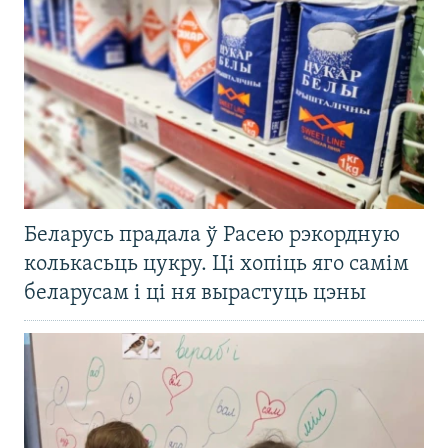
Беларусь прадала ў Расею рэкордную
колькасьць цукру. Ці хопіць яго самім
беларусам і ці ня вырастуць цэны