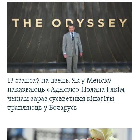
13 сэансаў на дзень. Як у Менску
паказваюць «Адысэю» Нолана і якім
чынам зараз сусьветныя кінагіты
трапляюць у Беларусь