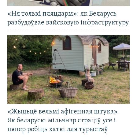
«Ня толькі пляцдарм»: як Беларусь
разбудоўвае вайсковую інфраструктуру
«Жыцьцё вельмі афігенная штука».
Як беларускі мільянэр страціў усё і
цяпер робіць хаткі для турыстаў