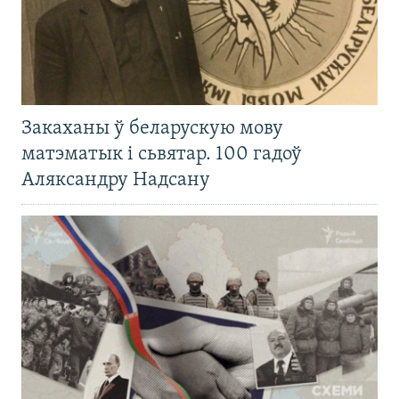
Закаханы ў беларускую мову
матэматык і сьвятар. 100 гадоў
Аляксандру Надсану