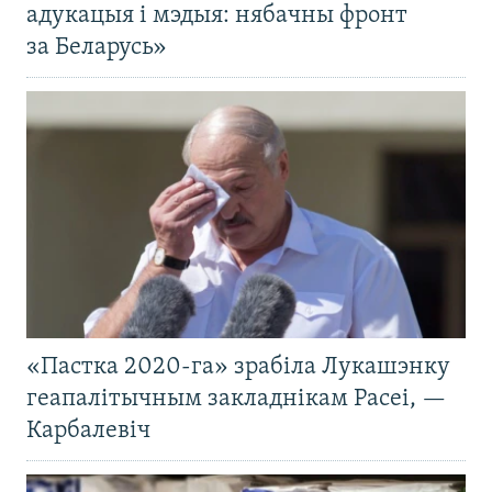
адукацыя і мэдыя: нябачны фронт
за Беларусь»
«Пастка 2020-га» зрабіла Лукашэнку
геапалітычным закладнікам Расеі, —
Карбалевіч