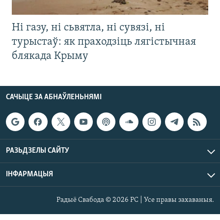
Ні газу, ні сьвятла, ні сувязі, ні
турыстаў: як праходзіць лягістычная
блякада Крыму
САЧЫЦЕ ЗА АБНАЎЛЕНЬНЯМІ
РАЗЬДЗЕЛЫ САЙТУ
ІНФАРМАЦЫЯ
Радыё Свабода © 2026 РС | Усе правы захаваныя.