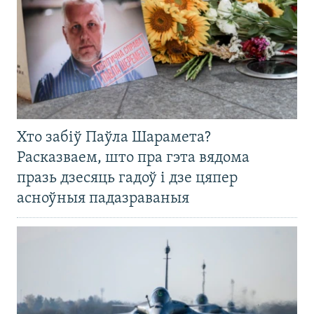
Хто забіў Паўла Шарамета?
Расказваем, што пра гэта вядома
празь дзесяць гадоў і дзе цяпер
асноўныя падазраваныя