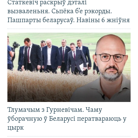
Статкевіч раскрыў дэталі
вызваленьня. Сьпёка б’е рэкорды.
Пашпарты беларусаў. Навіны 6 жніўня
Тлумачым з Гурневічам. Чаму
ўборачную ў Беларусі ператвараюць у
цырк