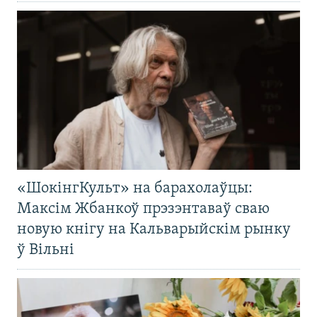
«ШокінгКульт» на барахолаўцы:
Максім Жбанкоў прэзэнтаваў сваю
новую кнігу на Кальварыйскім рынку
ў Вільні