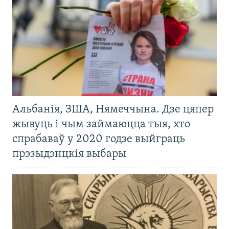
Альбанія, ЗША, Нямеччына. Дзе цяпер
жывуць і чым займаюцца тыя, хто
спрабаваў у 2020 годзе выйграць
прэзыдэнцкія выбары