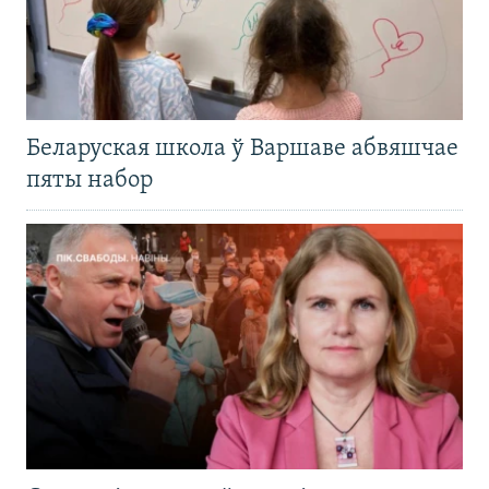
Беларуская школа ў Варшаве абвяшчае
пяты набор