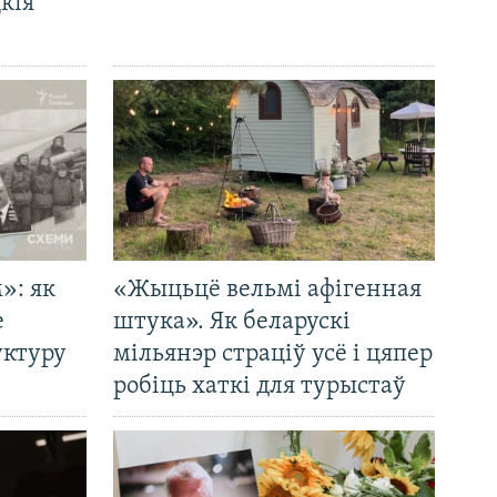
кія
»: як
«Жыцьцё вельмі афігенная
е
штука». Як беларускі
уктуру
мільянэр страціў усё і цяпер
робіць хаткі для турыстаў