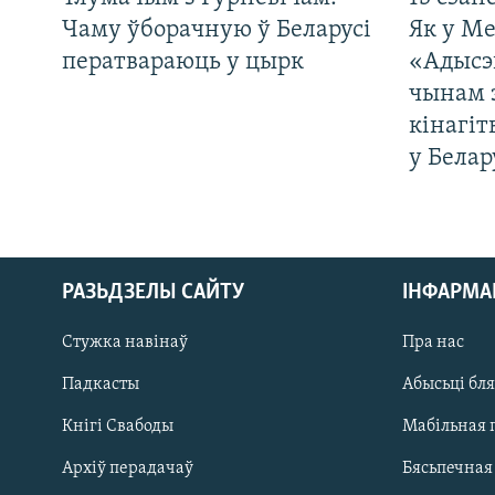
Чаму ўборачную ў Беларусі
Як у М
ператвараюць у цырк
«Адысэ
чынам 
кінагі
у Белар
РАЗЬДЗЕЛЫ САЙТУ
ІНФАРМ
Стужка навінаў
Пра нас
Падкасты
Абысьці бл
Кнігі Свабоды
Мабільная 
САЧЫЦЕ ЗА АБНАЎЛЕНЬНЯМІ
Архіў перадачаў
Бясьпечная