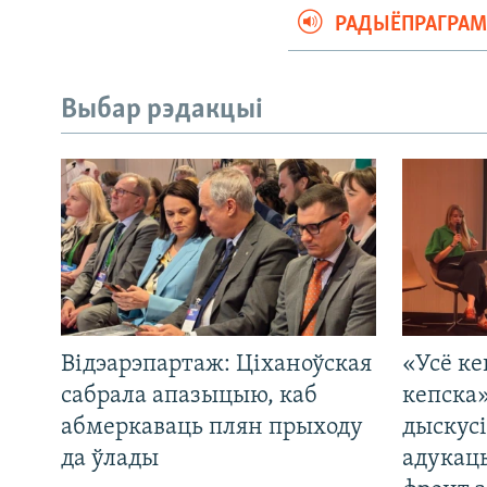
РАДЫЁПРАГРА
Выбар рэдакцыі
Відэарэпартаж: Ціханоўская
«Усё ке
сабрала апазыцыю, каб
кепска
абмеркаваць плян прыходу
дыскусі
да ўлады
адукац