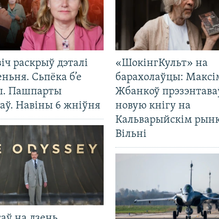
іч раскрыў дэталі
«ШокінгКульт» на
ньня. Сьпёка б’е
барахолаўцы: Максі
ы. Пашпарты
Жбанкоў прэзэнтава
аў. Навіны 6 жніўня
новую кнігу на
Кальварыйскім рынк
Вільні
саў на дзень.