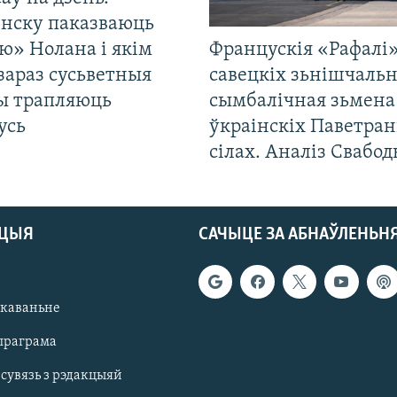
енску паказваюць
ю» Нолана і якім
Францускія «Рафалі»
зараз сусьветныя
савецкіх зьнішчаль
ты трапляюць
сымбалічная зьмена
усь
ўкраінскіх Паветра
сілах. Аналіз Свабо
АЦЫЯ
САЧЫЦЕ ЗА АБНАЎЛЕНЬН
якаваньне
праграма
 сувязь з рэдакцыяй