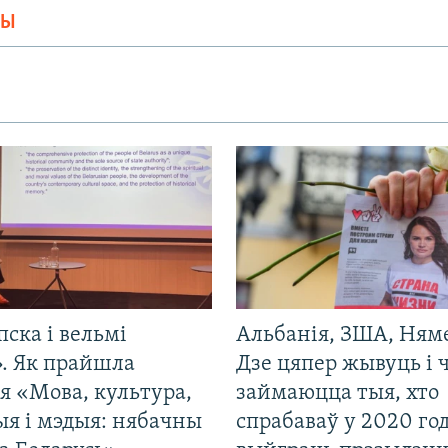
МЫ
пска і вельмі
Альбанія, ЗША, Ням
». Як прайшла
Дзе цяпер жывуць і
я «Мова, культура,
займаюцца тыя, хто
ыя і мэдыя: нябачны
спрабаваў у 2020 го