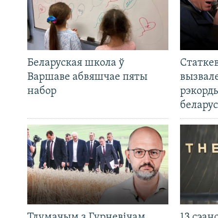
Беларуская школа ў
Статкев
Варшаве абвяшчае пяты
вызвале
набор
рэкорд
беларус
Тлумачым з Гурневічам.
13 сэан