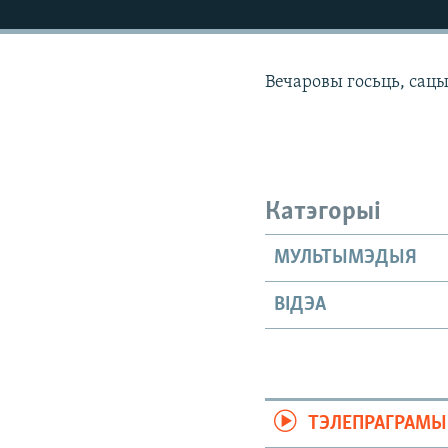
КАЛЯНДАР
НА ХВАЛЯХ СВАБОДЫ
Вечаровы госьць, сац
Катэгорыі
МУЛЬТЫМЭДЫЯ
ВІДЭА
ТЭЛЕПРАГРАМЫ