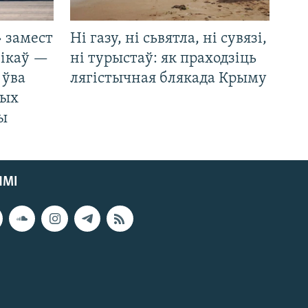
 замест
Ні газу, ні сьвятла, ні сувязі,
нікаў —
ні турыстаў: як праходзіць
 ўва
лягістычная блякада Крыму
ных
ды
ЯМІ