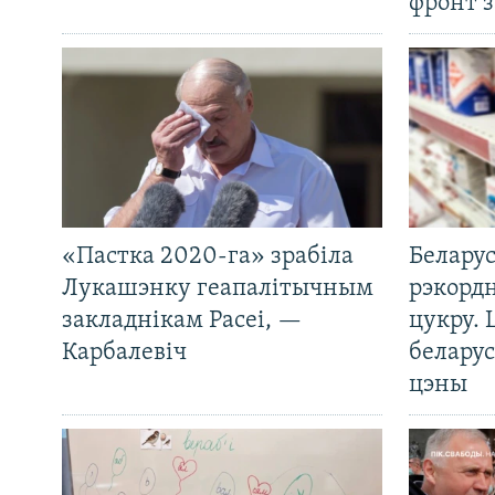
фронт з
«Пастка 2020-га» зрабіла
Беларус
Лукашэнку геапалітычным
рэкорд
закладнікам Расеі, —
цукру. 
Карбалевіч
беларус
цэны