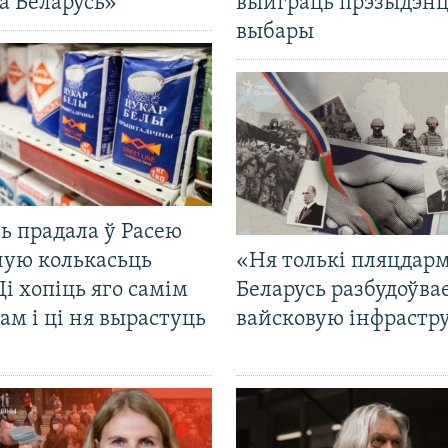
а Беларусь»
выйграць прэзыдэнц
выбары
ь прадала ў Расею
ную колькасьць
«Ня толькі пляцдарм
Ці хопіць яго самім
Беларусь разбудоўва
ам і ці ня вырастуць
вайсковую інфрастр