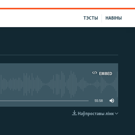
ТЭСТЫ
НАВІНЫ
EMBED
able
55:58
Наўпроставы лінк
EMBED