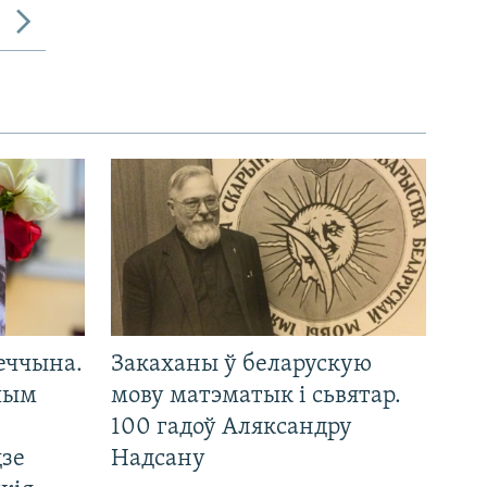
еччына.
Закаханы ў беларускую
 чым
мову матэматык і сьвятар.
100 гадоў Аляксандру
дзе
Надсану