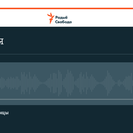
я
No media source currently avail
енцы