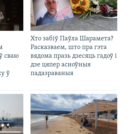
Хто забіў Паўла Шарамета?
м
Расказваем, што пра гэта
ў сваю
вядома празь дзесяць гадоў і
дзе цяпер асноўныя
у ў
падазраваныя