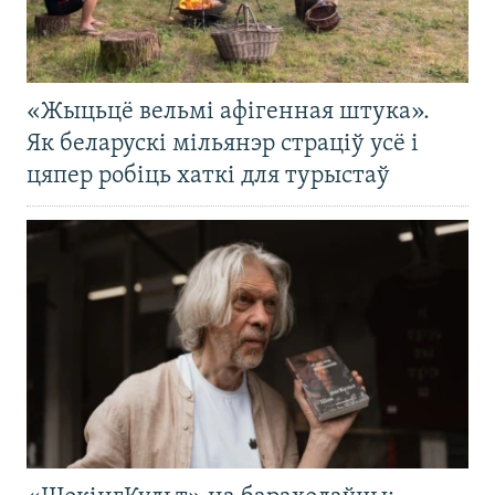
«Жыцьцё вельмі афігенная штука».
Як беларускі мільянэр страціў усё і
цяпер робіць хаткі для турыстаў