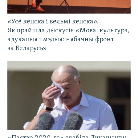
«Усё кепска і вельмі кепска».
Як прайшла дыскусія «Мова, культура,
адукацыя і мэдыя: нябачны фронт
за Беларусь»