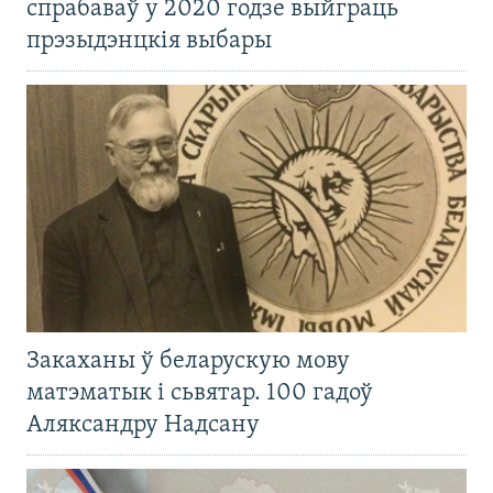
спрабаваў у 2020 годзе выйграць
прэзыдэнцкія выбары
Закаханы ў беларускую мову
матэматык і сьвятар. 100 гадоў
Аляксандру Надсану