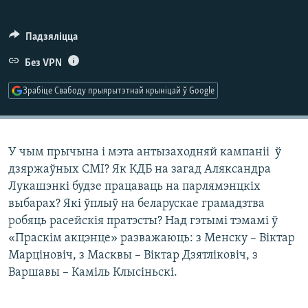
КУЛЬТУРА
МОВА
КАЛЯНДАР
НА ХВАЛЯХ СВАБОДЫ
Падзяліцца
Без VPN
Зрабіце Свабоду прыярытэтнай крыніцай ў Google
У чым прычына і мэта антызаходняй кампаніі ў
дзяржаўных СМІ? Як КДБ на загад Аляксандра
Лукашэнкі будзе працаваць на парлямэнцкіх
выбарах? Які ўплыў на беларускае грамадзтва
робяць расейскія пратэсты? Над гэтымі тэмамі ў
«Праскім акцэнце» разважаюць: з Менску – Віктар
Марціновіч, з Масквы – Віктар Дзятліковіч, з
Варшавы – Каміль Клысіньскі.