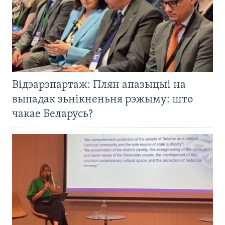
Відэарэпартаж: Плян апазыцыі на
выпадак зьнікненьня рэжыму: што
чакае Беларусь?