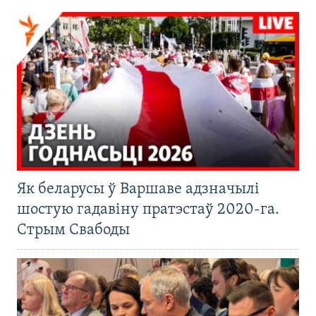
Як беларусы ў Варшаве адзначылі
шостую гадавіну пратэстаў 2020-га.
Стрым Свабоды