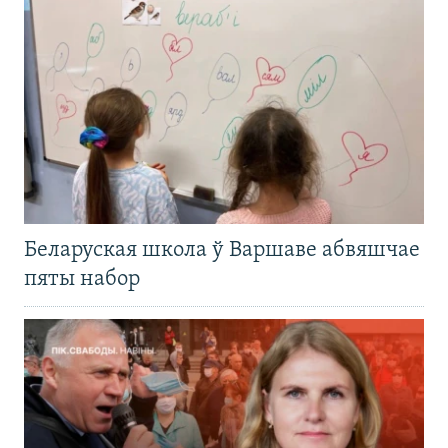
Беларуская школа ў Варшаве абвяшчае
пяты набор