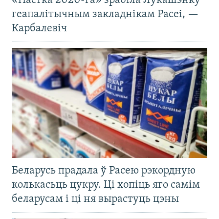
«Пастка 2020-га» зрабіла Лукашэнку
геапалітычным закладнікам Расеі, —
Карбалевіч
Беларусь прадала ў Расею рэкордную
колькасьць цукру. Ці хопіць яго самім
беларусам і ці ня вырастуць цэны