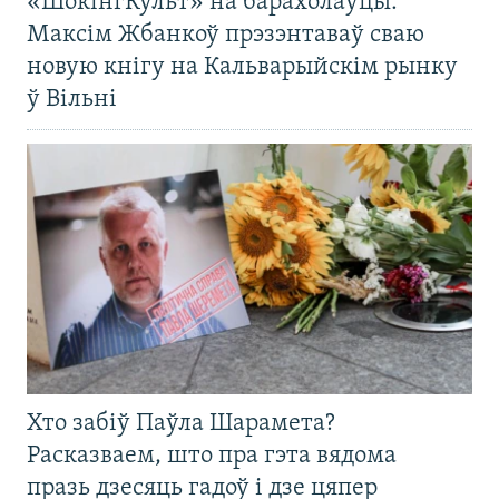
«ШокінгКульт» на барахолаўцы:
Максім Жбанкоў прэзэнтаваў сваю
новую кнігу на Кальварыйскім рынку
ў Вільні
Хто забіў Паўла Шарамета?
Расказваем, што пра гэта вядома
празь дзесяць гадоў і дзе цяпер