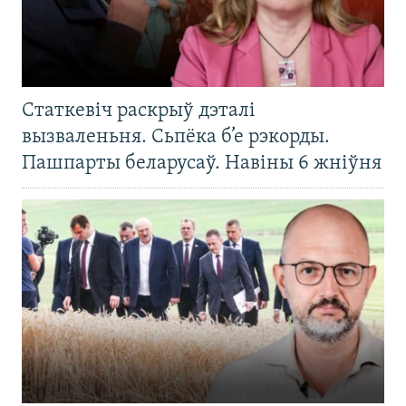
Статкевіч раскрыў дэталі
вызваленьня. Сьпёка б’е рэкорды.
Пашпарты беларусаў. Навіны 6 жніўня