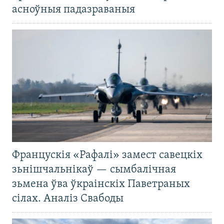
асноўныя падазраваныя
Францускія «Рафалі» замест савецкіх
зьнішчальнікаў — сымбалічная
зьмена ўва ўкраінскіх Паветраных
сілах. Аналіз Свабоды