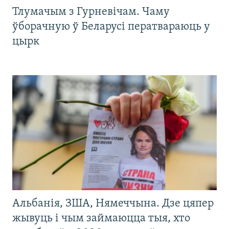
Тлумачым з Гурневічам. Чаму
ўборачную ў Беларусі ператвараюць у
цырк
Альбанія, ЗША, Нямеччына. Дзе цяпер
жывуць і чым займаюцца тыя, хто