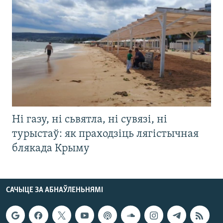
Ні газу, ні сьвятла, ні сувязі, ні
турыстаў: як праходзіць лягістычная
блякада Крыму
САЧЫЦЕ ЗА АБНАЎЛЕНЬНЯМІ