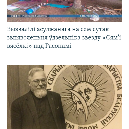
Вызвалілі асуджанага на сем сутак
зьняволеньня ўдзельніка зьезду «Сям’і
вясёлкі» пад Расонамі