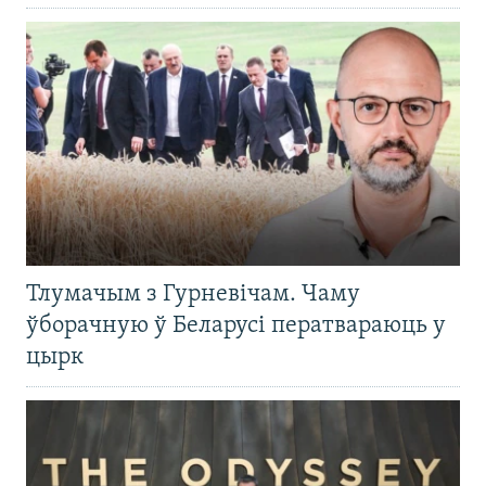
Тлумачым з Гурневічам. Чаму
ўборачную ў Беларусі ператвараюць у
цырк