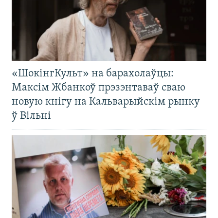
«ШокінгКульт» на барахолаўцы:
Максім Жбанкоў прэзэнтаваў сваю
новую кнігу на Кальварыйскім рынку
ў Вільні