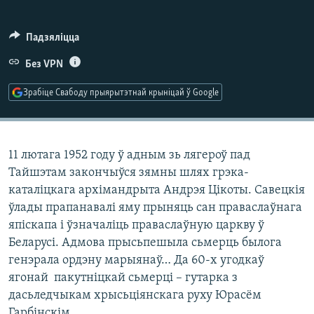
КУЛЬТУРА
МОВА
КАЛЯНДАР
НА ХВАЛЯХ СВАБОДЫ
Падзяліцца
Без VPN
Зрабіце Свабоду прыярытэтнай крыніцай ў Google
11 лютага 1952 году ў адным зь лягероў пад
Тайшэтам закончыўся зямны шлях грэка-
каталіцкага архімандрыта Андрэя Цікоты. Савецкія
ўлады прапанавалі яму прыняць сан праваслаўнага
япіскапа і ўзначаліць праваслаўную царкву ў
Беларусі. Адмова прысьпешыла сьмерць былога
генэрала ордэну марыянаў… Да 60-х угодкаў
ягонай пакутніцкай сьмерці – гутарка з
дасьледчыкам хрысьціянскага руху Юрасём
Гарбінскім.