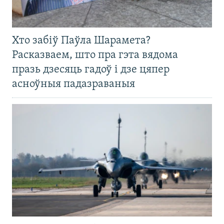
Хто забіў Паўла Шарамета?
Расказваем, што пра гэта вядома
празь дзесяць гадоў і дзе цяпер
асноўныя падазраваныя