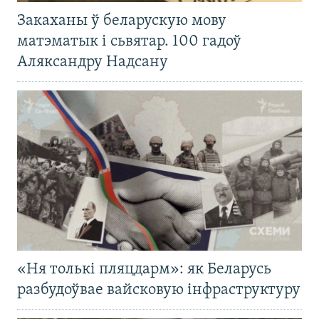
Закаханы ў беларускую мову
матэматык і сьвятар. 100 гадоў
Аляксандру Надсану
«Ня толькі пляцдарм»: як Беларусь
разбудоўвае вайсковую інфраструктуру