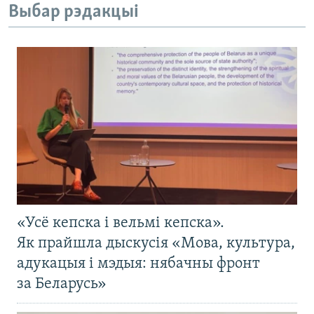
Выбар рэдакцыі
«Усё кепска і вельмі кепска».
Як прайшла дыскусія «Мова, культура,
адукацыя і мэдыя: нябачны фронт
за Беларусь»