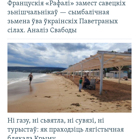
Францускія «Рафалі» замест савецкіх
зьнішчальнікаў — сымбалічная
зьмена ўва ўкраінскіх Паветраных
сілах. Аналіз Свабоды
Ні газу, ні сьвятла, ні сувязі, ні
турыстаў: як праходзіць лягістычная
блякада Крыму