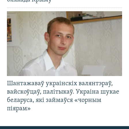
Шантажаваў украінскіх валянтэраў,
вайскоўцаў, палітыкаў. Украіна шукае
беларуса, які займаўся «чорным
піярам»