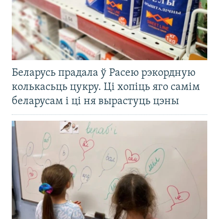
Беларусь прадала ў Расею рэкордную
колькасьць цукру. Ці хопіць яго самім
беларусам і ці ня вырастуць цэны