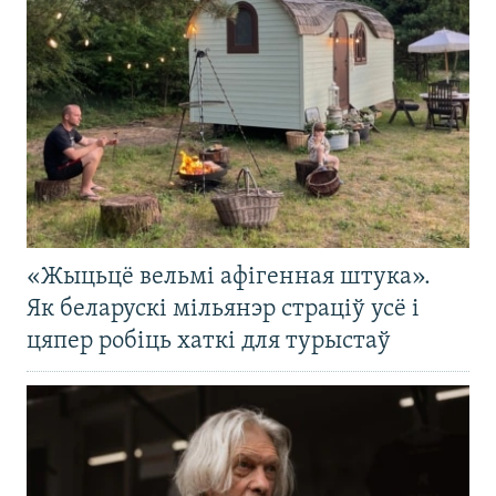
«Жыцьцё вельмі афігенная штука».
Як беларускі мільянэр страціў усё і
цяпер робіць хаткі для турыстаў