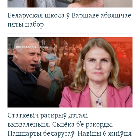
Беларуская школа ў Варшаве абвяшчае
пяты набор
Статкевіч раскрыў дэталі
вызваленьня. Сьпёка б’е рэкорды.
Пашпарты беларусаў. Навіны 6 жніўня