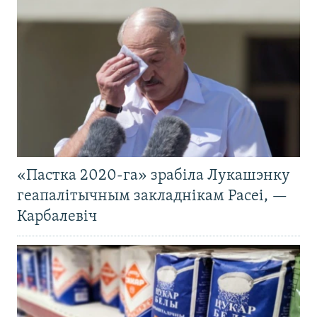
«Пастка 2020-га» зрабіла Лукашэнку
геапалітычным закладнікам Расеі, —
Карбалевіч