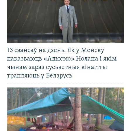
13 сэансаў на дзень. Як у Менску
паказваюць «Адысэю» Нолана і якім
чынам зараз сусьветныя кінагіты
трапляюць у Беларусь