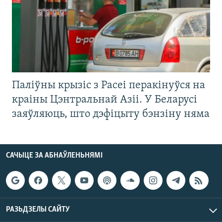
Паліўны крызіс з Расеі перакінуўся на
краіны Цэнтральнай Азіі. У Беларусі
заяўляюць, што дэфіцыту бэнзіну няма
САЧЫЦЕ ЗА АБНАЎЛЕНЬНЯМІ
РАЗЬДЗЕЛЫ САЙТУ