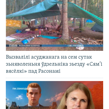
Вызвалілі асуджанага на сем сутак
зьняволеньня ўдзельніка зьезду «Сям’і
вясёлкі» пад Расонамі