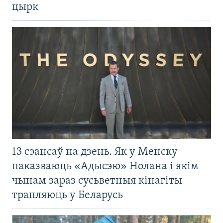
цырк
13 сэансаў на дзень. Як у Менску
паказваюць «Адысэю» Нолана і якім
чынам зараз сусьветныя кінагіты
трапляюць у Беларусь