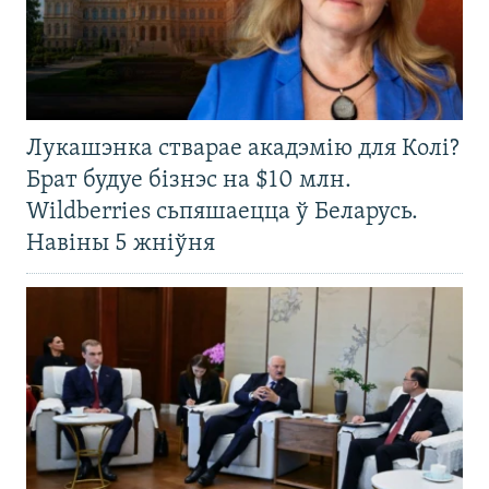
Лукашэнка стварае акадэмію для Колі?
Брат будуе бізнэс на $10 млн.
Wildberries сьпяшаецца ў Беларусь.
Навіны 5 жніўня