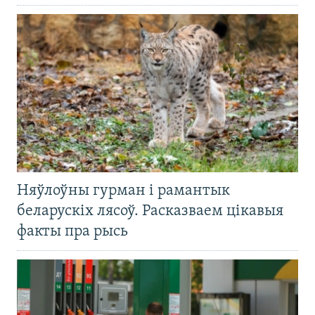
Няўлоўны гурман і рамантык
беларускіх лясоў. Расказваем цікавыя
факты пра рысь