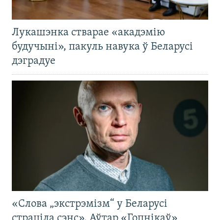
Лукашэнка стварае «акадэмію
будучыні», пакуль навука ў Беларусі
дэградуе
«Слова „экстрэмізм“ у Беларусі
страціла сэнс». Аўтар «Гопнікаў»