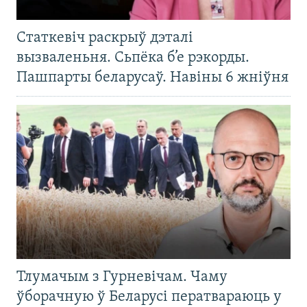
Статкевіч раскрыў дэталі
вызваленьня. Сьпёка б’е рэкорды.
Пашпарты беларусаў. Навіны 6 жніўня
Тлумачым з Гурневічам. Чаму
ўборачную ў Беларусі ператвараюць у