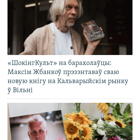
«ШокінгКульт» на барахолаўцы:
Максім Жбанкоў прэзэнтаваў сваю
новую кнігу на Кальварыйскім рынку
ў Вільні