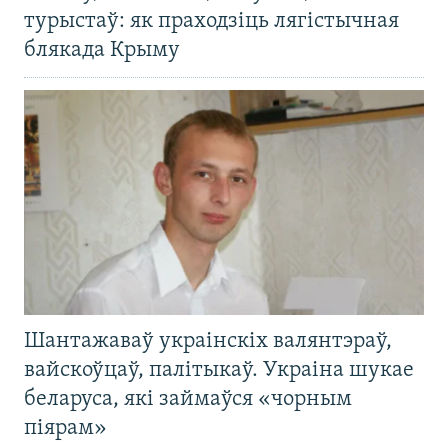
турыстаў: як праходзіць лягістычная
блякада Крыму
Шантажаваў украінскіх валянтэраў,
вайскоўцаў, палітыкаў. Украіна шукае
беларуса, які займаўся «чорным
піярам»