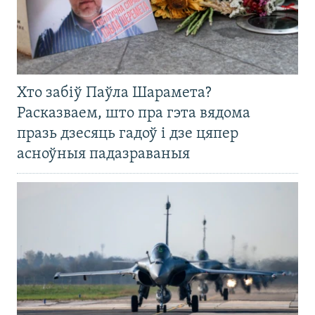
Хто забіў Паўла Шарамета?
Расказваем, што пра гэта вядома
празь дзесяць гадоў і дзе цяпер
асноўныя падазраваныя