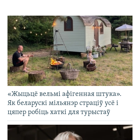
«Жыцьцё вельмі афігенная штука».
Як беларускі мільянэр страціў усё і
цяпер робіць хаткі для турыстаў