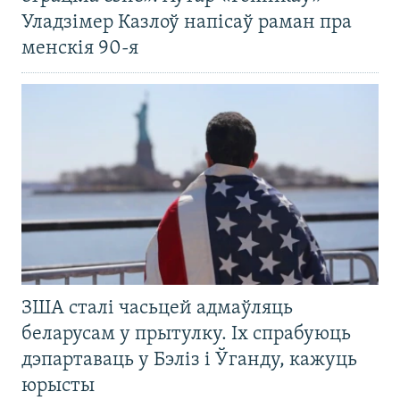
Уладзімер Казлоў напісаў раман пра
менскія 90-я
ЗША сталі часьцей адмаўляць
беларусам у прытулку. Іх спрабуюць
дэпартаваць у Бэліз і Ўганду, кажуць
юрысты