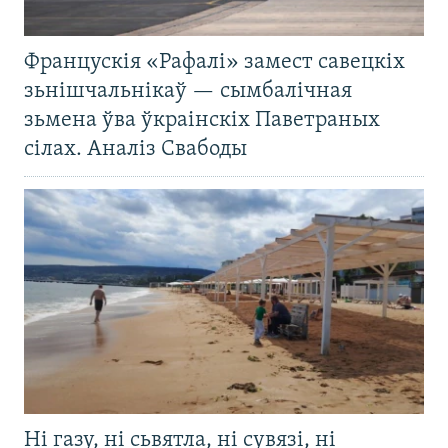
Францускія «Рафалі» замест савецкіх
зьнішчальнікаў — сымбалічная
зьмена ўва ўкраінскіх Паветраных
сілах. Аналіз Свабоды
Ні газу, ні сьвятла, ні сувязі, ні