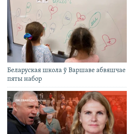
Беларуская школа ў Варшаве абвяшчае
пяты набор