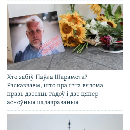
Хто забіў Паўла Шарамета?
Расказваем, што пра гэта вядома
празь дзесяць гадоў і дзе цяпер
асноўныя падазраваныя