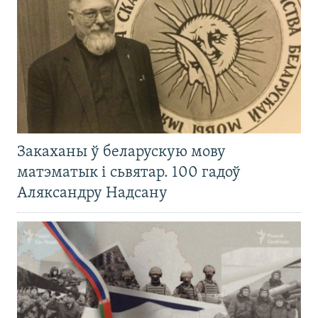
Закаханы ў беларускую мову
матэматык і сьвятар. 100 гадоў
Аляксандру Надсану