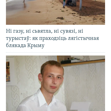
Ні газу, ні сьвятла, ні сувязі, ні
турыстаў: як праходзіць лягістычная
блякада Крыму