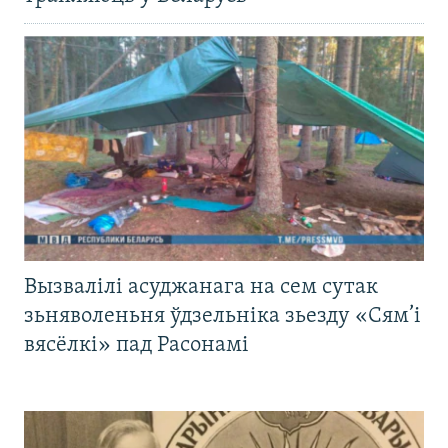
Вызвалілі асуджанага на сем сутак
зьняволеньня ўдзельніка зьезду «Сям’і
вясёлкі» пад Расонамі