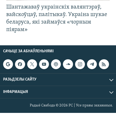
Шантажаваў украінскіх валянтэраў,
вайскоўцаў, палітыкаў. Украіна шукае
беларуса, які займаўся «чорным
піярам»
САЧЫЦЕ ЗА АБНАЎЛЕНЬНЯМІ
РАЗЬДЗЕЛЫ САЙТУ
ІНФАРМАЦЫЯ
Радыё Свабода © 2026 РС | Усе правы захаваныя.