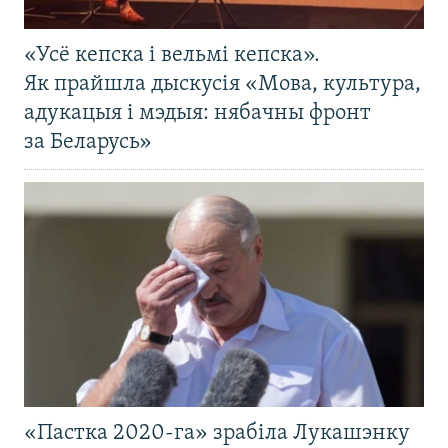
«Усё кепска і вельмі кепска».
Як прайшла дыскусія «Мова, культура,
адукацыя і мэдыя: нябачны фронт
за Беларусь»
«Пастка 2020-га» зрабіла Лукашэнку