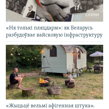
«Ня толькі пляцдарм»: як Беларусь
разбудоўвае вайсковую інфраструктуру
«Жыцьцё вельмі афігенная штука».