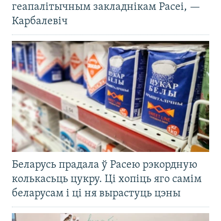
геапалітычным закладнікам Расеі, —
Карбалевіч
Беларусь прадала ў Расею рэкордную
колькасьць цукру. Ці хопіць яго самім
беларусам і ці ня вырастуць цэны