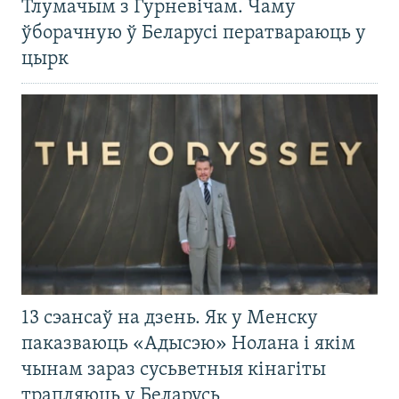
Тлумачым з Гурневічам. Чаму
ўборачную ў Беларусі ператвараюць у
цырк
13 сэансаў на дзень. Як у Менску
паказваюць «Адысэю» Нолана і якім
чынам зараз сусьветныя кінагіты
трапляюць у Беларусь