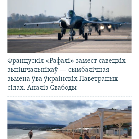
Францускія «Рафалі» замест савецкіх
зьнішчальнікаў — сымбалічная
зьмена ўва ўкраінскіх Паветраных
сілах. Аналіз Свабоды