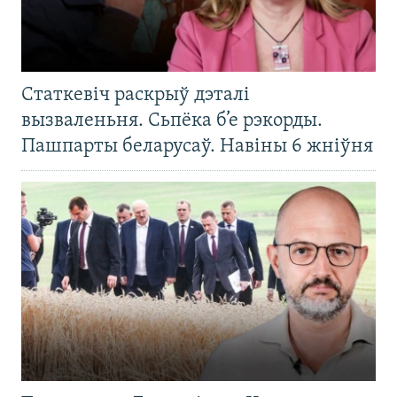
Статкевіч раскрыў дэталі
вызваленьня. Сьпёка б’е рэкорды.
Пашпарты беларусаў. Навіны 6 жніўня