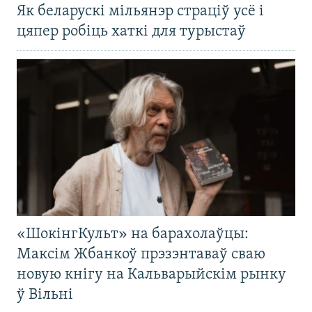
Як беларускі мільянэр страціў усё і
цяпер робіць хаткі для турыстаў
«ШокінгКульт» на барахолаўцы:
Максім Жбанкоў прэзэнтаваў сваю
новую кнігу на Кальварыйскім рынку
ў Вільні