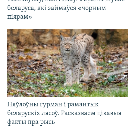
беларуса, які займаўся «чорным
піярам»
Няўлоўны гурман і рамантык
беларускіх лясоў. Расказваем цікавыя
факты пра рысь