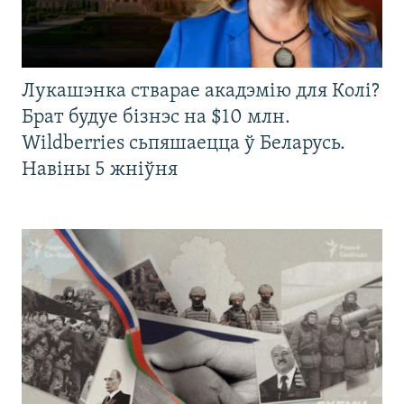
Лукашэнка стварае акадэмію для Колі?
Брат будуе бізнэс на $10 млн.
Wildberries сьпяшаецца ў Беларусь.
Навіны 5 жніўня