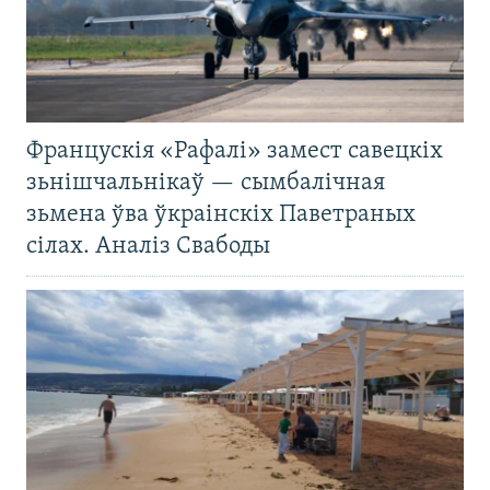
Францускія «Рафалі» замест савецкіх
зьнішчальнікаў — сымбалічная
зьмена ўва ўкраінскіх Паветраных
сілах. Аналіз Свабоды