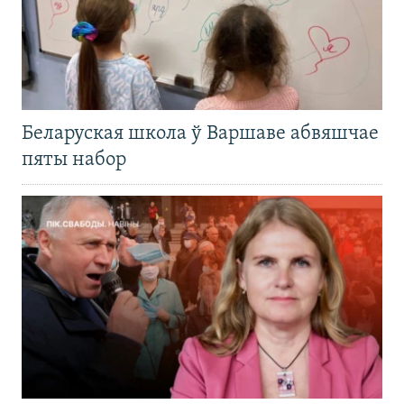
Беларуская школа ў Варшаве абвяшчае
пяты набор