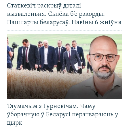
Статкевіч раскрыў дэталі
вызваленьня. Сьпёка б’е рэкорды.
Пашпарты беларусаў. Навіны 6 жніўня
Тлумачым з Гурневічам. Чаму
ўборачную ў Беларусі ператвараюць у
цырк