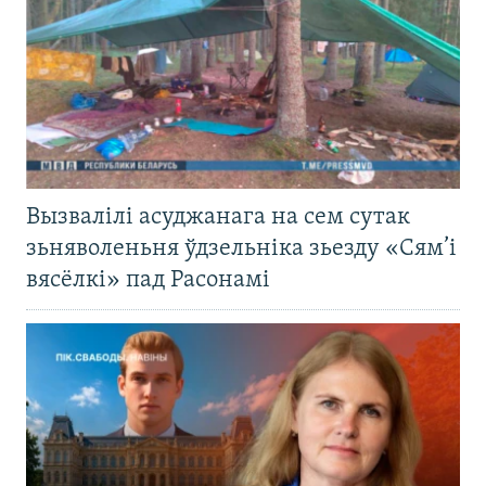
Вызвалілі асуджанага на сем сутак
зьняволеньня ўдзельніка зьезду «Сям’і
вясёлкі» пад Расонамі