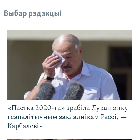
Выбар рэдакцыі
«Пастка 2020-га» зрабіла Лукашэнку
геапалітычным закладнікам Расеі, —
Карбалевіч