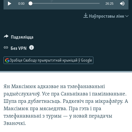
КУЛЬТУРА
МОВА
0:00
26:25
КАЛЯНДАР
НА ХВАЛЯХ СВАБОДЫ
Наўпроставы лінк
Падзяліцца
Без VPN
Зрабіце Свабоду прыярытэтнай крыніцай ў Google
Ян Максімюк адказвае на тэлефанаваньні
радыёслухачоў. Усе пра Саньнікава і памілаваньне.
Шупа пра дублетнасьць. Радкевіч пра мікрафлёру. А
Максімюк пра мясаедзтва. Пра гэта і пра
тэлефанаваньні з турмы — у новай перадачы
Званочкі.