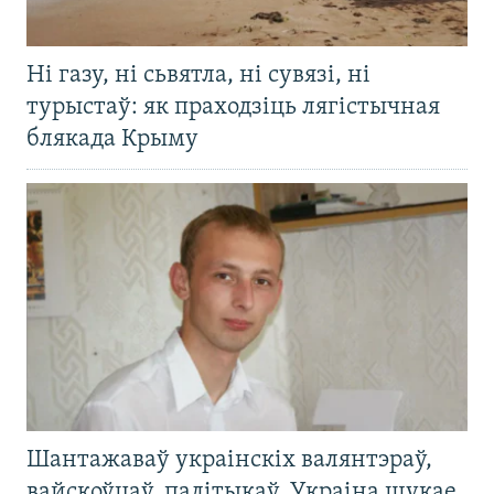
Ні газу, ні сьвятла, ні сувязі, ні
турыстаў: як праходзіць лягістычная
блякада Крыму
Шантажаваў украінскіх валянтэраў,
вайскоўцаў, палітыкаў. Украіна шукае