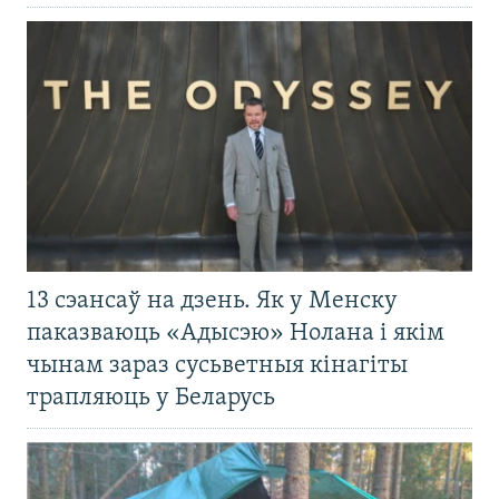
13 сэансаў на дзень. Як у Менску
паказваюць «Адысэю» Нолана і якім
чынам зараз сусьветныя кінагіты
трапляюць у Беларусь