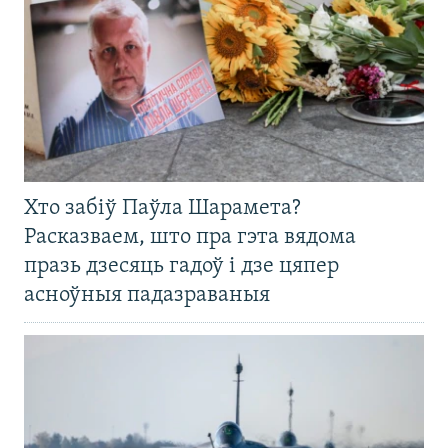
Хто забіў Паўла Шарамета?
Расказваем, што пра гэта вядома
празь дзесяць гадоў і дзе цяпер
асноўныя падазраваныя