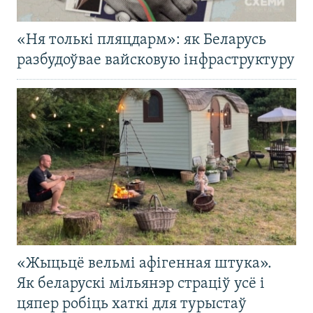
«Ня толькі пляцдарм»: як Беларусь
разбудоўвае вайсковую інфраструктуру
«Жыцьцё вельмі афігенная штука».
Як беларускі мільянэр страціў усё і
цяпер робіць хаткі для турыстаў