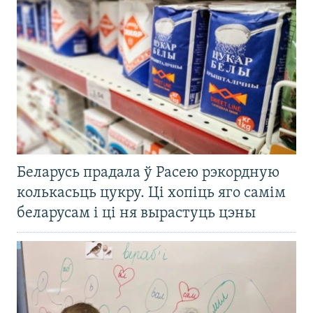
Беларусь прадала ў Расею рэкордную
колькасьць цукру. Ці хопіць яго самім
беларусам і ці ня вырастуць цэны