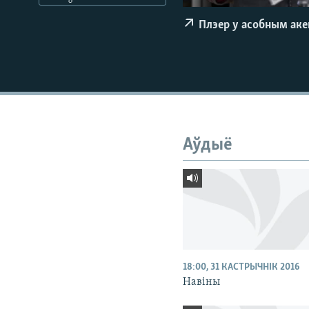
КАЛЯНДАР
НА ХВАЛЯХ СВАБОДЫ
Плэер у асобным ак
Аўдыё
18:00, 31 КАСТРЫЧНІК 2016
Навіны