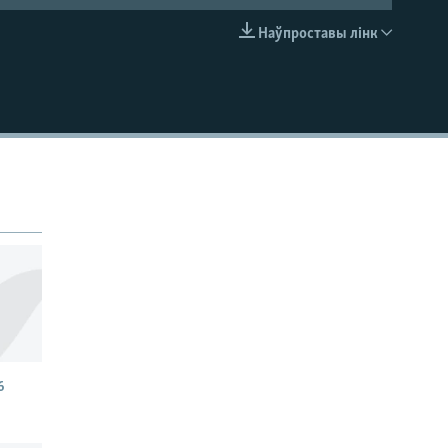
Наўпроставы лінк
EMBED
6