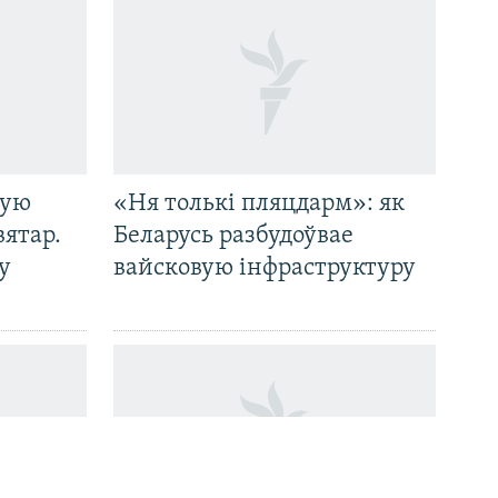
кую
«Ня толькі пляцдарм»: як
вятар.
Беларусь разбудоўвае
у
вайсковую інфраструктуру