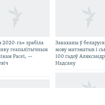
 2020-га» зрабіла
Закаханы ў беларус
нку геапалітычным
мову матэматык і сь
ікам Расеі, —
100 гадоў Аляксандр
евіч
Надсану