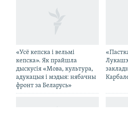
«Усё кепска і вельмі
«Пастка
САЧЫЦЕ ЗА АБНАЎЛЕНЬНЯМІ
кепска». Як прайшла
Лукашэ
дыскусія «Мова, культура,
закладн
адукацыя і мэдыя: нябачны
Карбал
фронт за Беларусь»
Усе сайты РС/РСЭ