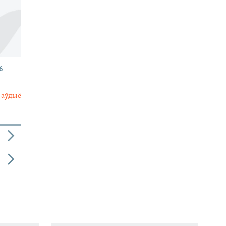
6
 аўдыё