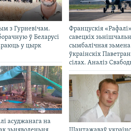
ым з Гурневічам.
Францускія «Рафалі»
борачную ў Беларусі
савецкіх зьнішчаль
араюць у цырк
сымбалічная зьмена
ўкраінскіх Паветра
сілах. Аналіз Свабо
лі асуджанага на
ак зьняволеньня
Шантажаваў украінс