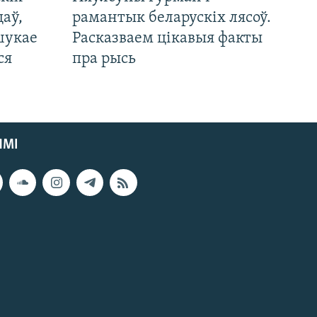
цаў,
рамантык беларускіх лясоў.
шукае
Расказваем цікавыя факты
ся
пра рысь
ЯМІ