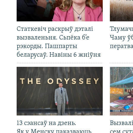
Статкевіч раскрыў дэталі
Тлумач
вызваленьня. Сьпёка б’е
Чаму ў
рэкорды. Пашпарты
ператв
беларусаў. Навіны 6 жніўня
13 сэансаў на дзень.
Вызвалі
Як у Менску паказваюць
сем сут