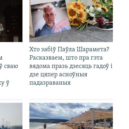
Хто забіў Паўла Шарамета?
м
Расказваем, што пра гэта
ў сваю
вядома празь дзесяць гадоў і
дзе цяпер асноўныя
у ў
падазраваныя