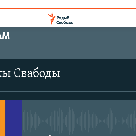
АМ
ПАДПІШЫЦЕСЯ
ы Свабоды
SoundCloud
CastBox
Падпішыся
No media source currently avail