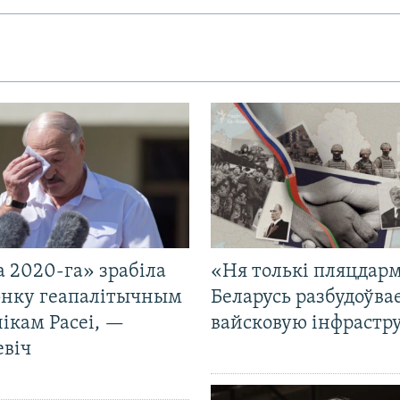
 2020-га» зрабіла
«Ня толькі пляцдарм
нку геапалітычным
Беларусь разбудоўва
ікам Расеі, —
вайсковую інфрастр
евіч