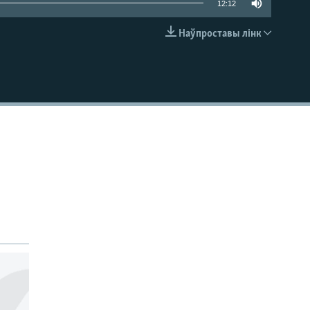
12:12
Наўпроставы лінк
EMBED