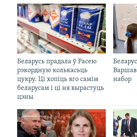
Беларусь прадала ў Расею
Беларус
рэкордную колькасьць
Варшав
цукру. Ці хопіць яго самім
набор
беларусам і ці ня вырастуць
цэны