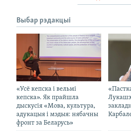
Выбар рэдакцыі
«Усё кепска і вельмі
«Пастка
кепска». Як прайшла
Лукашэ
дыскусія «Мова, культура,
закладн
адукацыя і мэдыя: нябачны
Карбал
фронт за Беларусь»