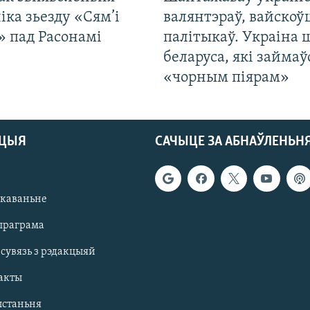
іка зьезду «Сям’і
валянтэраў, вайскоў
» пад Расонамі
палітыкаў. Украіна 
беларуса, які займаў
«чорным піярам»
АЦЫЯ
САЧЫЦЕ ЗА АБНАЎЛЕНЬН
якаваньне
праграма
 сувязь з рэдакцыяй
акты
ыстаньня