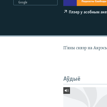
Google
КАЛЯНДАР
НА ХВАЛЯХ СВАБОДЫ
Плэер у асобным ак
П’яны сквэр на Акрэсь
Аўдыё