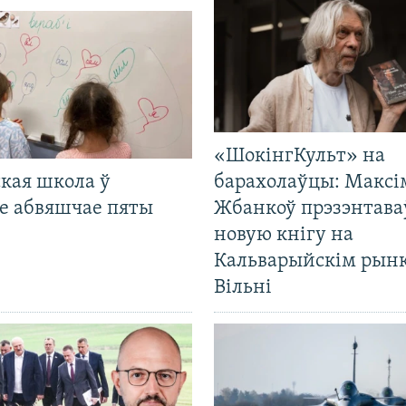
«ШокінгКульт» на
кая школа ў
барахолаўцы: Максі
е абвяшчае пяты
Жбанкоў прэзэнтава
новую кнігу на
Кальварыйскім рынк
Вільні