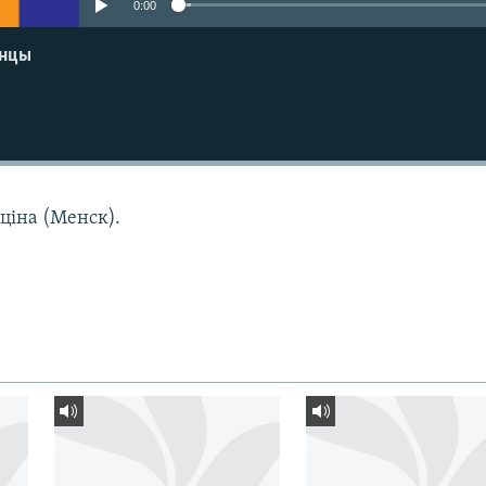
0:00
енцы
ціна (Менск).