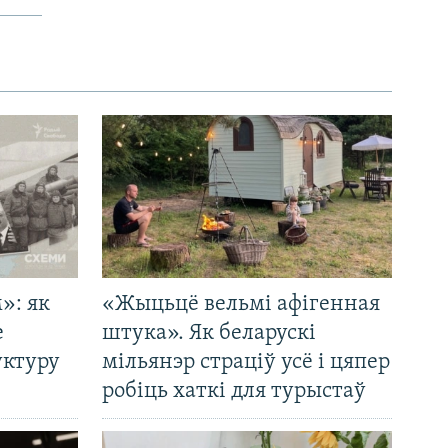
»: як
«Жыцьцё вельмі афігенная
е
штука». Як беларускі
уктуру
мільянэр страціў усё і цяпер
робіць хаткі для турыстаў