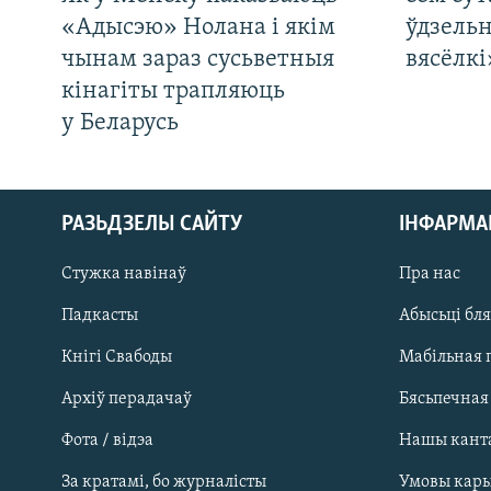
«Адысэю» Нолана і якім
ўдзельн
чынам зараз сусьветныя
вясёлкі
кінагіты трапляюць
у Беларусь
РАЗЬДЗЕЛЫ САЙТУ
ІНФАРМ
Стужка навінаў
Пра нас
Падкасты
Абысьці бл
Кнігі Свабоды
Мабільная 
Архіў перадачаў
Бясьпечная
Фота / відэа
Нашы кант
САЧЫЦЕ ЗА АБНАЎЛЕНЬНЯМІ
За кратамі, бо журналісты
Умовы кар