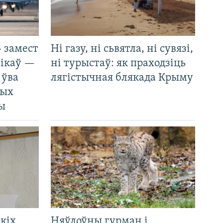
 замест
Ні газу, ні сьвятла, ні сувязі,
нікаў —
ні турыстаў: як праходзіць
 ўва
лягістычная блякада Крыму
ных
ды
кіх
Няўлоўны гурман і