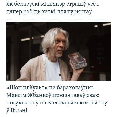
Як беларускі мільянэр страціў усё і
цяпер робіць хаткі для турыстаў
«ШокінгКульт» на барахолаўцы:
Максім Жбанкоў прэзэнтаваў сваю
новую кнігу на Кальварыйскім рынку
ў Вільні