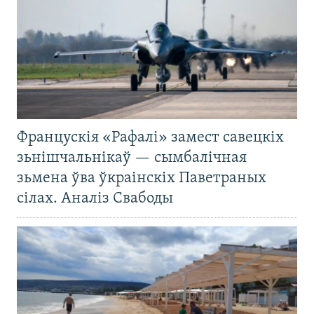
Францускія «Рафалі» замест савецкіх
зьнішчальнікаў — сымбалічная
зьмена ўва ўкраінскіх Паветраных
сілах. Аналіз Свабоды