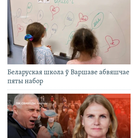
Беларуская школа ў Варшаве абвяшчае
пяты набор