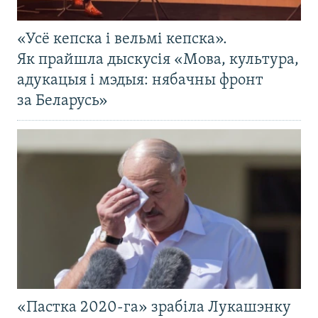
«Усё кепска і вельмі кепска».
Як прайшла дыскусія «Мова, культура,
адукацыя і мэдыя: нябачны фронт
за Беларусь»
«Пастка 2020-га» зрабіла Лукашэнку