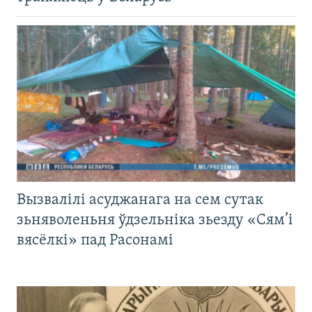
Вызвалілі асуджанага на сем сутак
зьняволеньня ўдзельніка зьезду «Сям’і
вясёлкі» пад Расонамі