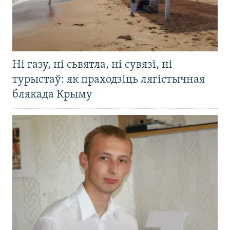
Ні газу, ні сьвятла, ні сувязі, ні
турыстаў: як праходзіць лягістычная
блякада Крыму