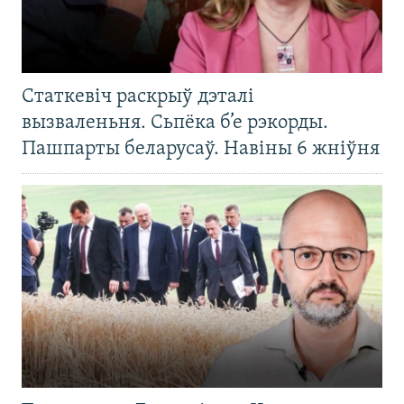
Статкевіч раскрыў дэталі
вызваленьня. Сьпёка б’е рэкорды.
Пашпарты беларусаў. Навіны 6 жніўня