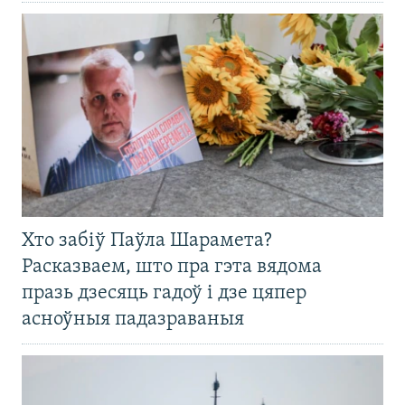
Хто забіў Паўла Шарамета?
Расказваем, што пра гэта вядома
празь дзесяць гадоў і дзе цяпер
асноўныя падазраваныя