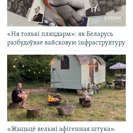
«Ня толькі пляцдарм»: як Беларусь
разбудоўвае вайсковую інфраструктуру
«Жыцьцё вельмі афігенная штука».