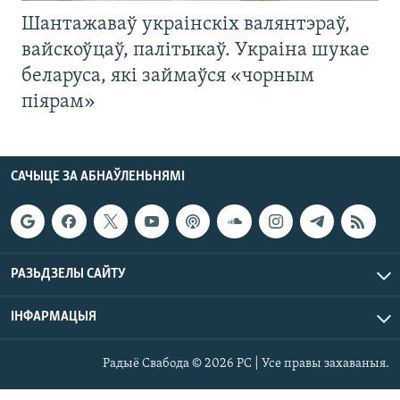
Шантажаваў украінскіх валянтэраў,
вайскоўцаў, палітыкаў. Украіна шукае
беларуса, які займаўся «чорным
піярам»
САЧЫЦЕ ЗА АБНАЎЛЕНЬНЯМІ
РАЗЬДЗЕЛЫ САЙТУ
ІНФАРМАЦЫЯ
Радыё Свабода © 2026 РС | Усе правы захаваныя.