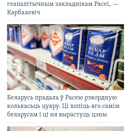
геапалітычным закладнікам Расеі, —
Карбалевіч
Беларусь прадала ў Расею рэкордную
колькасьць цукру. Ці хопіць яго самім
беларусам і ці ня вырастуць цэны