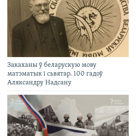
Закаханы ў беларускую мову
матэматык і сьвятар. 100 гадоў
Аляксандру Надсану