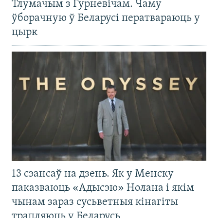
Тлумачым з Гурневічам. Чаму
ўборачную ў Беларусі ператвараюць у
цырк
13 сэансаў на дзень. Як у Менску
паказваюць «Адысэю» Нолана і якім
чынам зараз сусьветныя кінагіты
трапляюць у Беларусь