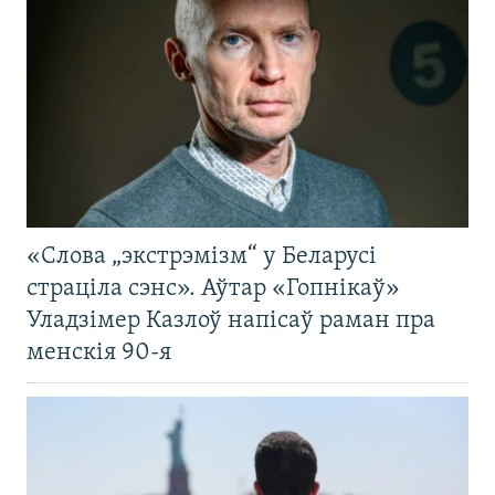
«Слова „экстрэмізм“ у Беларусі
страціла сэнс». Аўтар «Гопнікаў»
Уладзімер Казлоў напісаў раман пра
менскія 90-я