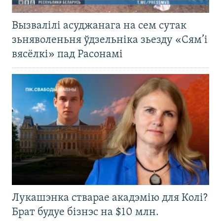
Вызвалілі асуджанага на сем сутак
зьняволеньня ўдзельніка зьезду «Сям’і
вясёлкі» пад Расонамі
Лукашэнка стварае акадэмію для Колі?
Брат будуе бізнэс на $10 млн.