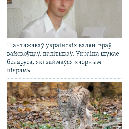
Шантажаваў украінскіх валянтэраў,
вайскоўцаў, палітыкаў. Украіна шукае
беларуса, які займаўся «чорным
піярам»