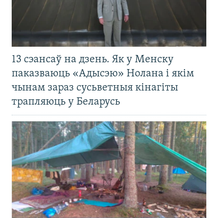
13 сэансаў на дзень. Як у Менску
паказваюць «Адысэю» Нолана і якім
чынам зараз сусьветныя кінагіты
трапляюць у Беларусь