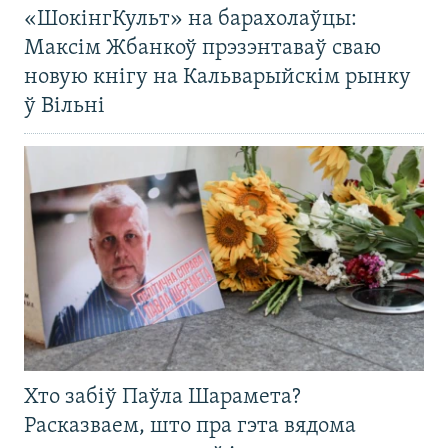
«ШокінгКульт» на барахолаўцы:
Максім Жбанкоў прэзэнтаваў сваю
новую кнігу на Кальварыйскім рынку
ў Вільні
Хто забіў Паўла Шарамета?
Расказваем, што пра гэта вядома