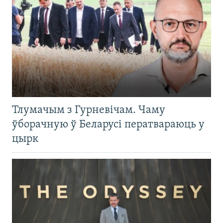
Тлумачым з Гурневічам. Чаму
ўборачную ў Беларусі ператвараюць у
цырк