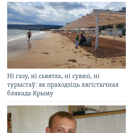
Ні газу, ні сьвятла, ні сувязі, ні
турыстаў: як праходзіць лягістычная
блякада Крыму