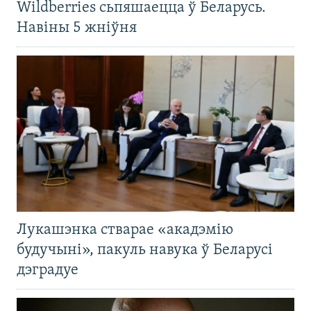
Wildberries сьпяшаецца ў Беларусь.
Навіны 5 жніўня
Лукашэнка стварае «акадэмію
будучыні», пакуль навука ў Беларусі
дэградуе