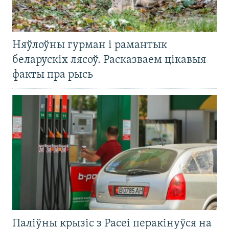
Няўлоўны гурман і рамантык
беларускіх лясоў. Расказваем цікавыя
факты пра рысь
Паліўны крызіс з Расеі перакінуўся на