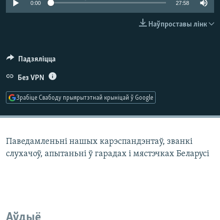
0:00
27:58
КУЛЬТУРА
МОВА
КАЛЯНДАР
НА ХВАЛЯХ СВАБОДЫ
Наўпроставы лінк
Падзяліцца
Без VPN
Зрабіце Свабоду прыярытэтнай крыніцай ў Google
Паведамленьні нашых карэспандэнтаў, званкі
слухачоў, апытаньні ў гарадах і мястэчках Беларусі
Аўдыё