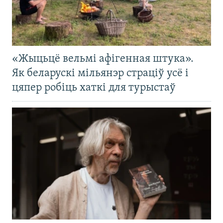
«Жыцьцё вельмі афігенная штука».
Як беларускі мільянэр страціў усё і
цяпер робіць хаткі для турыстаў