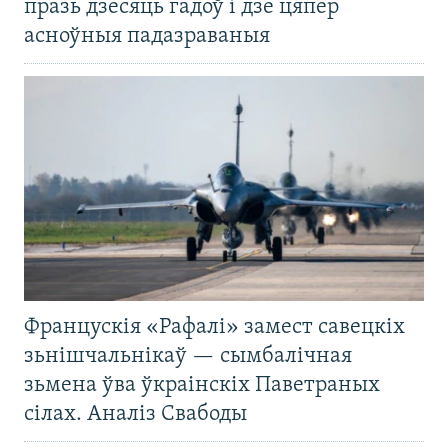
празь дзесяць гадоў і дзе цяпер
асноўныя падазраваныя
Францускія «Рафалі» замест савецкіх
зьнішчальнікаў — сымбалічная
зьмена ўва ўкраінскіх Паветраных
сілах. Аналіз Свабоды