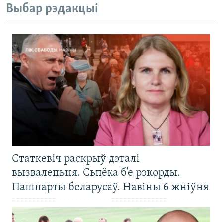
Выбар рэдакцыі
Статкевіч раскрыў дэталі
вызваленьня. Сьпёка б’е рэкорды.
Пашпарты беларусаў. Навіны 6 жніўня