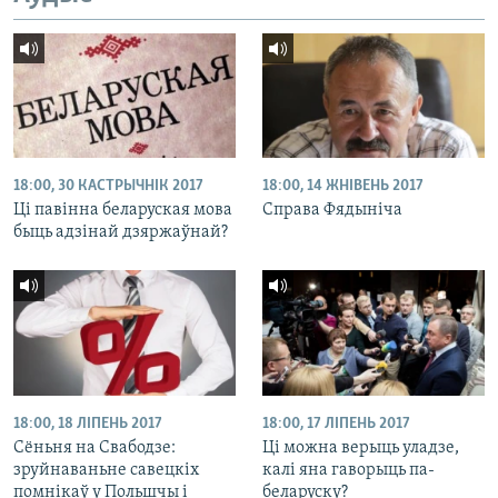
18:00, 30 КАСТРЫЧНІК 2017
18:00, 14 ЖНІВЕНЬ 2017
Ці павінна беларуская мова
Справа Фядыніча
быць адзінай дзяржаўнай?
18:00, 18 ЛІПЕНЬ 2017
18:00, 17 ЛІПЕНЬ 2017
Сёньня на Свабодзе:
Ці можна верыць уладзе,
зруйнаваньне савецкіх
калі яна гаворыць па-
помнікаў у Польшчы і
беларуску?