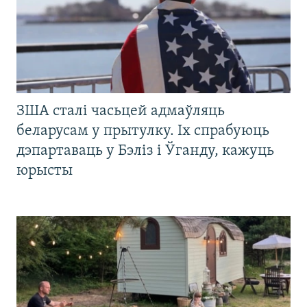
ЗША сталі часьцей адмаўляць
беларусам у прытулку. Іх спрабуюць
дэпартаваць у Бэліз і Ўганду, кажуць
юрысты