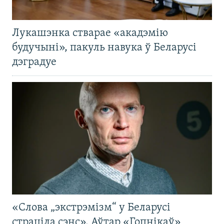
Лукашэнка стварае «акадэмію
будучыні», пакуль навука ў Беларусі
дэградуе
«Слова „экстрэмізм“ у Беларусі
страціла сэнс». Аўтар «Гопнікаў»