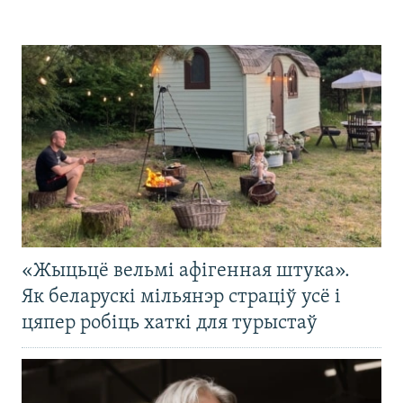
«Жыцьцё вельмі афігенная штука».
Як беларускі мільянэр страціў усё і
цяпер робіць хаткі для турыстаў