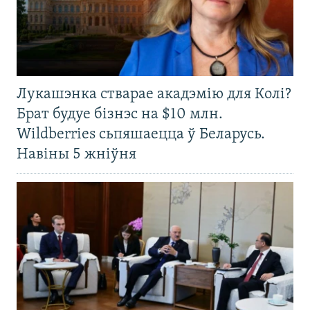
Лукашэнка стварае акадэмію для Колі?
Брат будуе бізнэс на $10 млн.
Wildberries сьпяшаецца ў Беларусь.
Навіны 5 жніўня