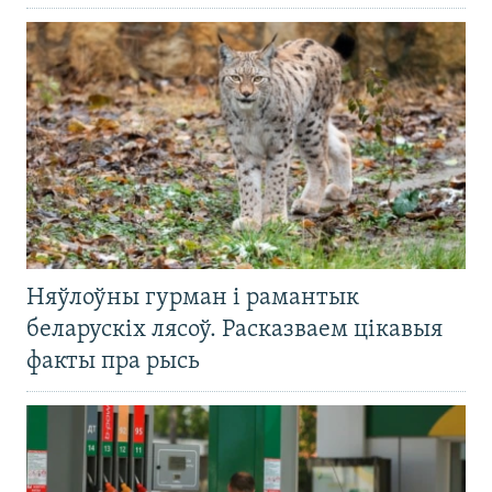
Няўлоўны гурман і рамантык
беларускіх лясоў. Расказваем цікавыя
факты пра рысь