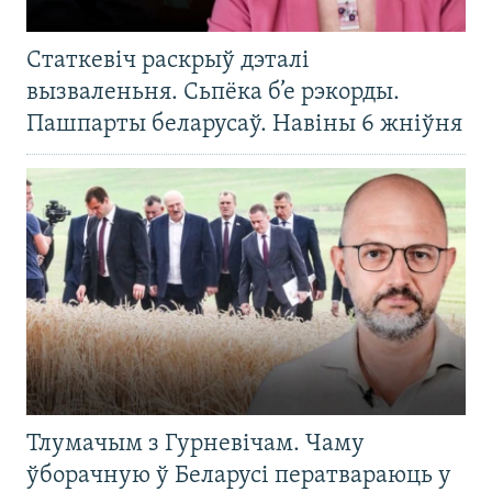
Статкевіч раскрыў дэталі
вызваленьня. Сьпёка б’е рэкорды.
Пашпарты беларусаў. Навіны 6 жніўня
Тлумачым з Гурневічам. Чаму
ўборачную ў Беларусі ператвараюць у