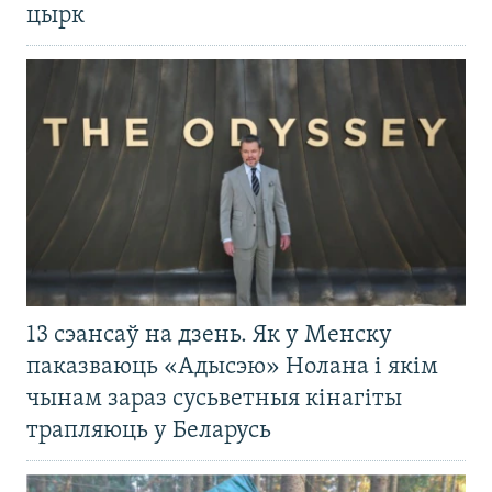
цырк
13 сэансаў на дзень. Як у Менску
паказваюць «Адысэю» Нолана і якім
чынам зараз сусьветныя кінагіты
трапляюць у Беларусь