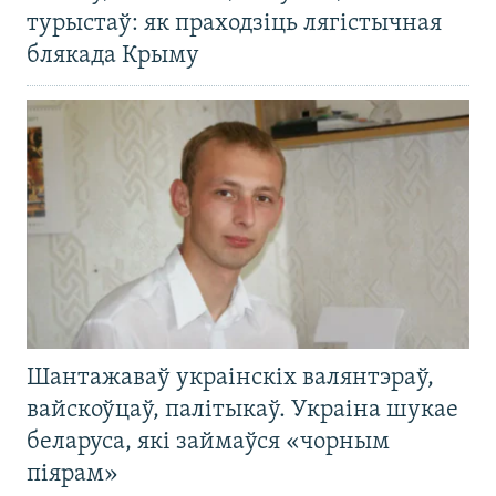
турыстаў: як праходзіць лягістычная
блякада Крыму
Шантажаваў украінскіх валянтэраў,
вайскоўцаў, палітыкаў. Украіна шукае
беларуса, які займаўся «чорным
піярам»