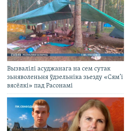
Вызвалілі асуджанага на сем сутак
зьняволеньня ўдзельніка зьезду «Сям’і
вясёлкі» пад Расонамі