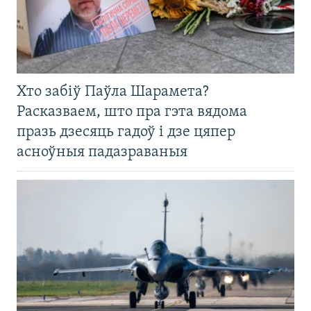
Хто забіў Паўла Шарамета?
Расказваем, што пра гэта вядома
празь дзесяць гадоў і дзе цяпер
асноўныя падазраваныя