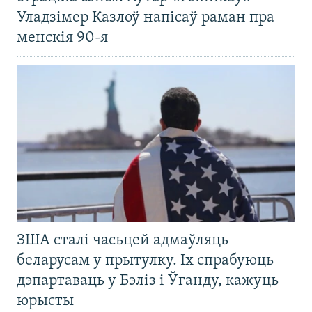
Уладзімер Казлоў напісаў раман пра
менскія 90-я
ЗША сталі часьцей адмаўляць
беларусам у прытулку. Іх спрабуюць
дэпартаваць у Бэліз і Ўганду, кажуць
юрысты