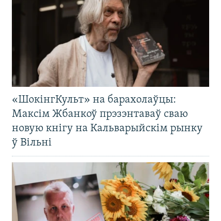
«ШокінгКульт» на барахолаўцы:
Максім Жбанкоў прэзэнтаваў сваю
новую кнігу на Кальварыйскім рынку
ў Вільні