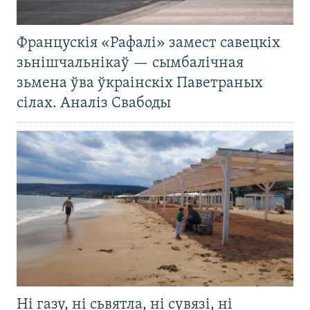
Францускія «Рафалі» замест савецкіх
зьнішчальнікаў — сымбалічная
зьмена ўва ўкраінскіх Паветраных
сілах. Аналіз Свабоды
Ні газу, ні сьвятла, ні сувязі, ні