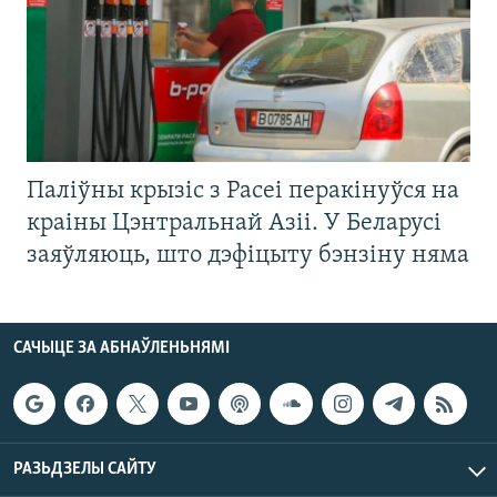
Паліўны крызіс з Расеі перакінуўся на
краіны Цэнтральнай Азіі. У Беларусі
заяўляюць, што дэфіцыту бэнзіну няма
САЧЫЦЕ ЗА АБНАЎЛЕНЬНЯМІ
РАЗЬДЗЕЛЫ САЙТУ