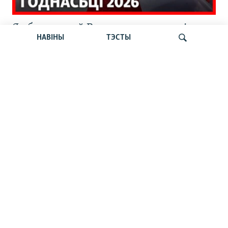
Як беларусы ў Варшаве адзначылі
НАВІНЫ
ТЭСТЫ
шостую гадавіну пратэстаў 2020-га.
Стрым Свабоды
Шукаць
Відэарэпартаж: Плян апазыцыі на
выпадак зьнікненьня рэжыму: што