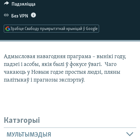
КУЛЬТУРА
МОВА
Падзяліцца
КАЛЯНДАР
НА ХВАЛЯХ СВАБОДЫ
Без VPN
Зрабіце Свабоду прыярытэтнай крыніцай ў Google
Адмысловая навагодняя праграма – вынікі году,
падзеі і асобы, якія былі ў фокусе ўвагі. Чаго
чакаюць у Новым годзе простыя людзі, пляны
палітыкаў і прагнозы экспэртаў.
Катэгорыі
МУЛЬТЫМЭДЫЯ