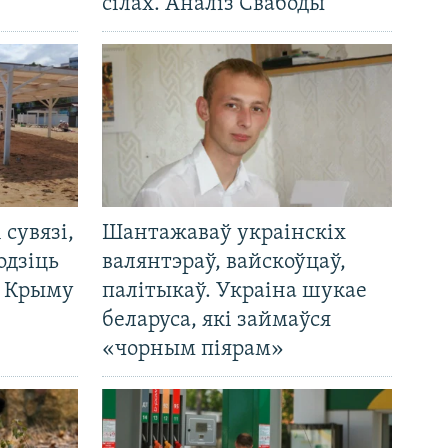
сілах. Аналіз Свабоды
і сувязі,
Шантажаваў украінскіх
одзіць
валянтэраў, вайскоўцаў,
а Крыму
палітыкаў. Украіна шукае
беларуса, які займаўся
«чорным піярам»