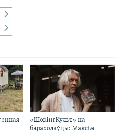
генная
«ШокінгКульт» на
і
барахолаўцы: Максім