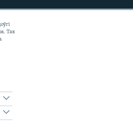
оўгі
м. Так
а