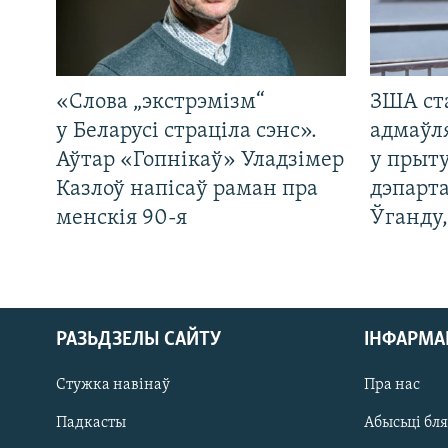
«Слова „экстрэмізм“
ЗША ст
у Беларусі страціла сэнс».
адмаўл
Аўтар «Гопнікаў» Уладзімер
у прыту
Казлоў напісаў раман пра
дэпарта
менскія 90-я
Ўганду
РАЗЬДЗЕЛЫ САЙТУ
ІНФАРМ
Стужка навінаў
Пра нас
Падкасты
Абысьці бл