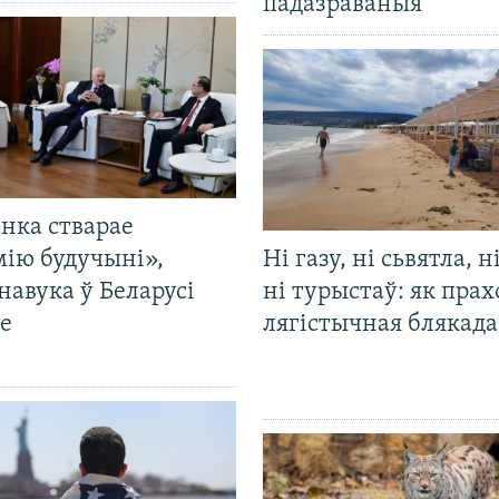
падазраваныя
нка стварае
мію будучыні»,
Ні газу, ні сьвятла, н
навука ў Беларусі
ні турыстаў: як прах
е
лягістычная блякад