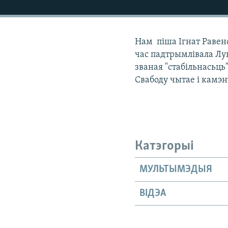
КАЛЯНДАР
НА ХВАЛЯХ СВАБОДЫ
Нам піша Ігнат Равенс
час падтрымлівала Лу
званая "стабільнасьць
Свабоду чытае і камэ
Катэгорыі
МУЛЬТЫМЭДЫЯ
ВІДЭА