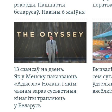
рэкорды. Пашпарты
ператв
беларусаў. Навіны 6 жніўня
13 сэансаў на дзень.
Вызвалі
Як у Менску паказваюць
сем сут
«Адысэю» Нолана і якім
ўдзельн
чынам зараз сусьветныя
вясёлкі
кінагіты трапляюць
у Беларусь