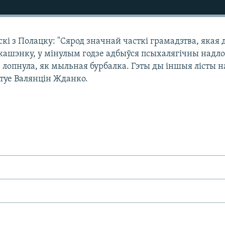
кі з Полацку: "Сярод значнай часткі грамадзтва, якая д
кашэнку, у мінулым годзе адбыўся псыхалягічны надло
" лопнула, як мыльная бурбалка. Гэты ды іншыя лісты н
нтуе Валянцін Жданко.