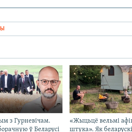
МЫ
ым з Гурневічам.
«Жыцьцё вельмі афі
борачную ў Беларусі
штука». Як беларуск