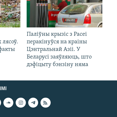
Паліўны крызіс з Расеі
 лясоў.
перакінуўся на краіны
 факты
Цэнтральнай Азіі. У
Беларусі заяўляюць, што
дэфіцыту бэнзіну няма
ЯМІ