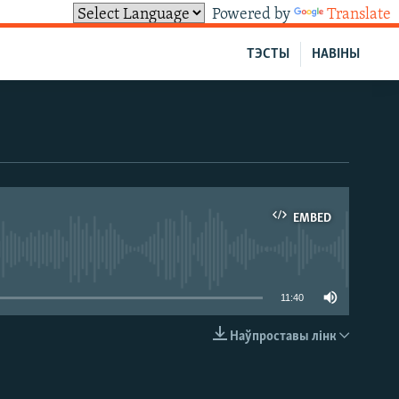
Powered by
Translate
ТЭСТЫ
НАВІНЫ
EMBED
able
11:40
Наўпроставы лінк
EMBED