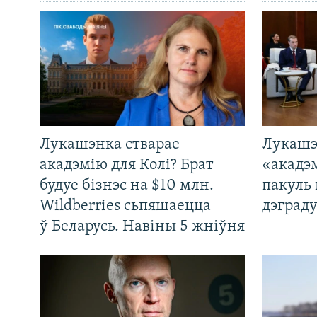
Лукашэнка стварае
Лукашэ
акадэмію для Колі? Брат
«акадэ
будуе бізнэс на $10 млн.
пакуль 
Wildberries сьпяшаецца
дэграду
ў Беларусь. Навіны 5 жніўня