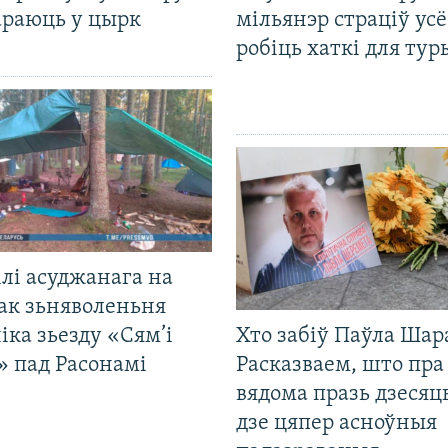
араюць у цырк
мільянэр страціў усё
робіць хаткі для тур
лі асуджанага на
ак зьняволеньня
іка зьезду «Сям’і
Хто забіў Паўла Шар
» пад Расонамі
Расказваем, што пра
вядома празь дзесяць
дзе цяпер асноўныя