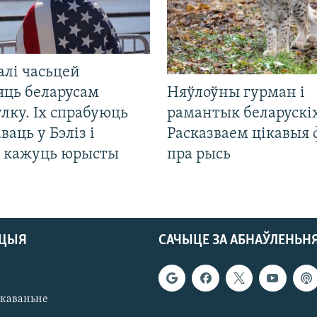
алі часьцей
яць беларусам
Няўлоўны гурман і
лку. Іх спрабуюць
рамантык беларускіх
ваць у Бэліз і
Расказваем цікавыя
, кажуць юрысты
пра рысь
АЦЫЯ
САЧЫЦЕ ЗА АБНАЎЛЕНЬН
якаваньне