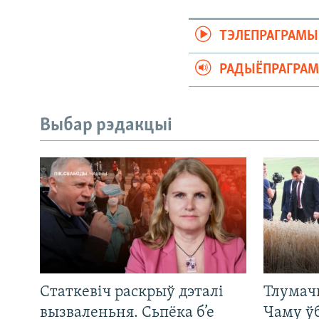
ТЭЛЕПРАГРАМЫ
РАДЫЁПРАГРА
Выбар рэдакцыі
Статкевіч раскрыў дэталі
Тлумач
вызваленьня. Сьпёка б’е
Чаму ў