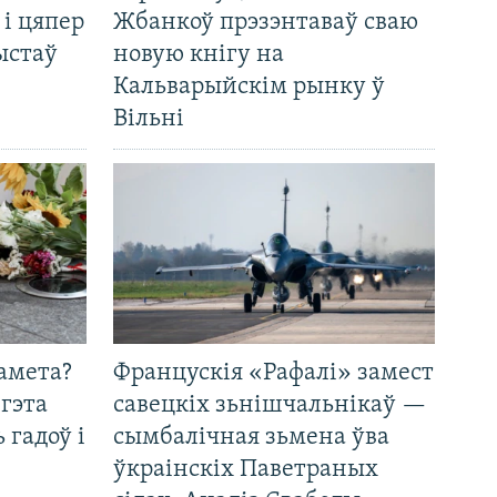
 і цяпер
Жбанкоў прэзэнтаваў сваю
ыстаў
новую кнігу на
Кальварыйскім рынку ў
Вільні
амета?
Францускія «Рафалі» замест
 гэта
савецкіх зьнішчальнікаў —
 гадоў і
сымбалічная зьмена ўва
ўкраінскіх Паветраных